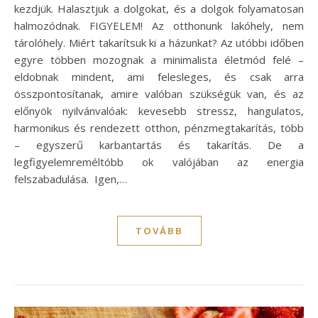
kezdjük. Halasztjuk a dolgokat, és a dolgok folyamatosan
halmozódnak. FIGYELEM! Az otthonunk lakóhely, nem
tárolóhely. Miért takarítsuk ki a házunkat? Az utóbbi időben
egyre többen mozognak a minimalista életmód felé –
eldobnak mindent, ami felesleges, és csak arra
összpontosítanak, amire valóban szükségük van, és az
előnyök nyilvánvalóak: kevesebb stressz, hangulatos,
harmonikus és rendezett otthon, pénzmegtakarítás, több
– egyszerű karbantartás és takarítás. De a
legfigyelemreméltóbb ok valójában az energia
felszabadulása. Igen,…
TOVÁBB