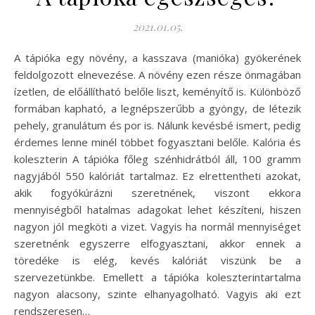
2021.01.05.
A tápióka egy növény, a kasszava (manióka) gyökerének
feldolgozott elnevezése. A növény ezen része önmagában
ízetlen, de előállítható belőle liszt, keményítő is. Különböző
formában kapható, a legnépszerűbb a gyöngy, de létezik
pehely, granulátum és por is. Nálunk kevésbé ismert, pedig
érdemes lenne minél többet fogyasztani belőle. Kalória és
koleszterin A tápióka főleg szénhidrátból áll, 100 gramm
nagyjából 550 kalóriát tartalmaz. Ez elrettentheti azokat,
akik fogyókúrázni szeretnének, viszont ekkora
mennyiségből hatalmas adagokat lehet készíteni, hiszen
nagyon jól megköti a vizet. Vagyis ha normál mennyiséget
szeretnénk egyszerre elfogyasztani, akkor ennek a
töredéke is elég, kevés kalóriát viszünk be a
szervezetünkbe. Emellett a tápióka koleszterintartalma
nagyon alacsony, szinte elhanyagolható. Vagyis aki ezt
rendszeresen…