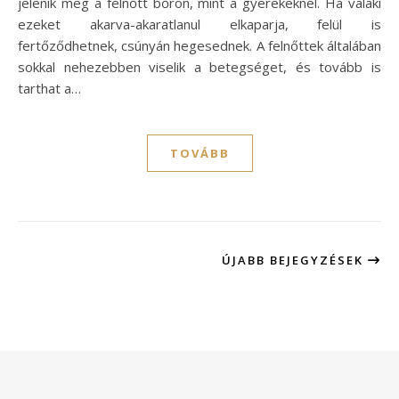
jelenik meg a felnőtt bőrön, mint a gyerekeknél. Ha valaki
ezeket akarva-akaratlanul elkaparja, felül is
fertőződhetnek, csúnyán hegesednek. A felnőttek általában
sokkal nehezebben viselik a betegséget, és tovább is
tarthat a…
TOVÁBB
ÚJABB BEJEGYZÉSEK