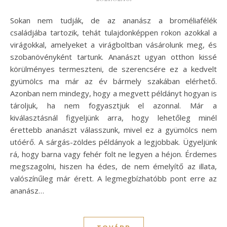
Sokan nem tudják, de az ananász a broméliafélék
családjába tartozik, tehát tulajdonképpen rokon azokkal a
virágokkal, amelyeket a virágboltban vásárolunk meg, és
szobanövényként tartunk. Ananászt ugyan otthon kissé
körülményes termeszteni, de szerencsére ez a kedvelt
gyümölcs ma már az év bármely szakában elérhető.
Azonban nem mindegy, hogy a megvett példányt hogyan is
tároljuk, ha nem fogyasztjuk el azonnal. Már a
kiválasztásnál figyeljünk arra, hogy lehetőleg minél
érettebb ananászt válasszunk, mivel ez a gyümölcs nem
utóérő. A sárgás-zöldes példányok a legjobbak. Ügyeljünk
rá, hogy barna vagy fehér folt ne legyen a héjon. Érdemes
megszagolni, hiszen ha édes, de nem émelyítő az illata,
valószínűleg már érett. A legmegbízhatóbb pont erre az
ananász…