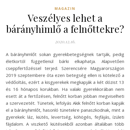
MAGAZIN
Veszélyes lehet a
bárányhimlő a felnőttekre?
2020.12.16.
A bárányhimlőt sokan gyerekbetegségnek tartják, pedig
életkortól függetlenül bárki elkaphatja. Alapvetően
cseppfertőzéssel terjed. Szerencsére Magyarországon
2019 szeptembere óta ezen betegség ellen is kötelező a
védőoltás, ezért a kisgyerekek megkapják a két dózist 13
és 16 hónapos korukban. Ha valaki gyerekkorában nem
esett át a fertőzésen, felnőtt korban jobban megviselheti
a szervezetét. Tünetek, lefolyás Akik felnőtt korban kapják
el a bárányhimlőt, hasonló tünetekre panaszkodnak, mint a
gyerekek: láz, kiütés, levertség, köhögés, fejfájás, ízületi
fájdalom. A viszkető kiütésekből azonban általában több