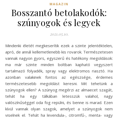
MAGAZIN
Bosszantó betolakodók:
szúnyogok és legyek
2021.05.10.
Mindenki életét megkeserítik ezek a szinte jelentéktelen,
apró, de annál kellemetlenebb kis rovarok. Természetesen
vannak nagyon gyors, egyszerű és hatékony megoldások:
ma már szinte minden boltban kapható vegyszert
tartalmazó folyadék, spray vagy elektromos riasztó. Ha
azonban valakinek fontos az egészsége, érdemes
természetesebb megoldást keresni. Mit tehetünk a
szúnyogok ellen? A szúnyog megérzi az almaecet szagát,
tehát ha egy tálkában letesszük valahol, nagy
valószínűséggel oda fog repülni, és benne is marad. Ezen
kívül vannak olyan szagok, amelyet a szúnyogok nem
viselnek el. Tehát ha levendula-, citromfű-, menta- vagy