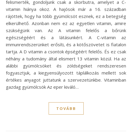
felismerték, gondoljunk csak a skorbutra, amelyet a C-
vitamin hiánya okoz. A hajósok már a 16. században
rájöttek, hogy ha több gyümölcsöt esznek, ez a betegség
elkerülhető. Azonban nem ez az egyetlen vitamin, amire
szükségünk van. Az A vitamin felelős a bőrünk
egészségéért és a látásunkért. A C-vitamin az
immunrendszerünket erősíti, és a kötőszövetet is fiatalon
tartja. A D vitamin a csontok épségéért felelős. És ez csak
néhány a tudomány által elismert 13 vitamin közül. Ha az
alábbi gyümölcsöket és zöldségeket rendszeresen
fogyasztjuk, a kiegyensúlyozott táplálkozás mellett sok
értékes anyagot juttatunk a szervezetünkbe. Vitaminban
gazdag gyümölcsök Az eper kiváló…
TOVÁBB