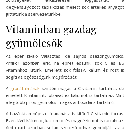
kiegyensúlyozott táplálkozás mellett sok értékes anyagot
juttatunk a szervezetünkbe.
Vitaminban gazdag
gyümölcsök
Az eper kiváló választás, de sajnos szezongyümölcs.
Amikor azonban érik, ha epret eszünk, sok C és B6
vitaminhoz jutunk. Emellett sok folsav, kálium és rost is
segíti az egészségünk megőrzését.
A
gránátalmának
szintén magas a C-vitamin tartalma, de
emellett K vitamint, folsavat és káliumot is tartalmaz. Mint
a legtöbb piros gyümölcs, magas antioxidáns tartalmú.
A hazánkban népszerű ananász is kitűnő C-vitamin forrás.
Ezen kívül káliumot, kalciumot és magnéziumot is tartalmaz.
Ami miatt azonban sokan szuperfoodnak gondolják, az a