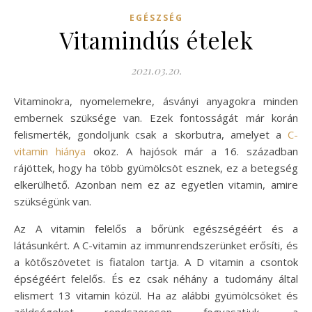
EGÉSZSÉG
Vitamindús ételek
2021.03.20.
Vitaminokra, nyomelemekre, ásványi anyagokra minden
embernek szüksége van. Ezek fontosságát már korán
felismerték, gondoljunk csak a skorbutra, amelyet a
C-
vitamin hiánya
okoz. A hajósok már a 16. században
rájöttek, hogy ha több gyümölcsöt esznek, ez a betegség
elkerülhető. Azonban nem ez az egyetlen vitamin, amire
szükségünk van.
Az A vitamin felelős a bőrünk egészségéért és a
látásunkért. A C-vitamin az immunrendszerünket erősíti, és
a kötőszövetet is fiatalon tartja. A D vitamin a csontok
épségéért felelős. És ez csak néhány a tudomány által
elismert 13 vitamin közül. Ha az alábbi gyümölcsöket és
zöldségeket rendszeresen fogyasztjuk, a