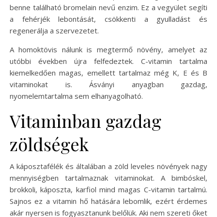
benne található bromelain nevű enzim. Ez a vegyület segíti
a fehérjék lebontását, csökkenti a gyulladást és
regenerálja a szervezetet.
A homoktövis nálunk is megtermő növény, amelyet az
utóbbi években újra felfedeztek. C-vitamin tartalma
kiemelkedően magas, emellett tartalmaz még K, E és B
vitaminokat is. Ásványi anyagban gazdag,
nyomelemtartalma sem elhanyagolható.
Vitaminban gazdag
zöldségek
A káposztafélék és általában a zöld leveles növények nagy
mennyiségben tartalmaznak vitaminokat. A bimbóskel,
brokkoli, káposzta, karfiol mind magas C-vitamin tartalmú.
Sajnos ez a vitamin hő hatására lebomlik, ezért érdemes
akár nyersen is fogyasztanunk belőlük. Aki nem szereti őket