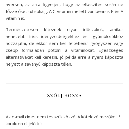
nyersen, az arra figyeljen, hogy az elkészítés során ne
főzze őket túl sokáig. A C-vitamin mellett van bennük E és A
vitamin is.
Természetesen léteznek olyan időszakok, amikor
nehezebb friss idényzöldségekhez és -gyümölcsökhöz
hozzájutni, de ekkor sem kell feltétlenül gyógyszer vagy
csepp formájában pótolni a vitaminokat. Egészséges
alternatívákat kell keresni, jó példa erre a nyers káposzta
helyett a savanyú káposzta télen.
SZÓLJ HOZZÁ
Az e-mail címet nem tesszük közzé.
A kötelező mezőket
*
karakterrel jelöltük