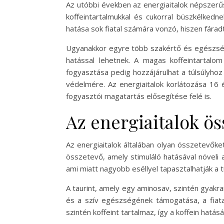
Az utóbbi években az energiaitalok népszerű
koffeintartalmukkal és cukorral büszkélkedn
hatása sok fiatal számára vonzó, hiszen fárad
Ugyanakkor egyre több szakértő és egészségü
hatással lehetnek. A magas koffeintartalom 
fogyasztása pedig hozzájárulhat a túlsúlyhoz
védelmére. Az energiaitalok korlátozása 16
fogyasztói magatartás elősegítése felé is.
Az energiaitalok ös
Az energiaitalok általában olyan összetevőket
összetevő, amely stimuláló hatásával növeli 
ami miatt nagyobb eséllyel tapasztalhatják a 
A taurint, amely egy aminosav, szintén gyakra
és a szív egészségének támogatása, a fiat
szintén koffeint tartalmaz, így a koffein hatásá