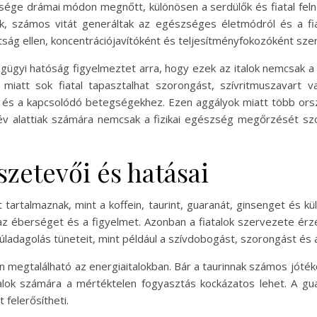
sége drámai módon megnőtt, különösen a serdülők és fiatal feln
ek, számos vitát generáltak az egészséges életmódról és a fi
tság ellen, koncentrációjavítóként és teljesítményfokozóként sze
gyi hatóság figyelmeztet arra, hogy ezek az italok nemcsak a f
miatt sok fiatal tapasztalhat szorongást, szívritmuszavart vag
 és a kapcsolódó betegségekhez. Ezen aggályok miatt több ország
 év alattiak számára nemcsak a fizikai egészség megőrzését sz
szetevői és hatásai
 tartalmaznak, mint a koffein, taurint, guaranát, ginsenget és k
az éberséget és a figyelmet. Azonban a fiatalok szervezete érzé
túladagolás tüneteit, mint például a szívdobogást, szorongást és 
n megtalálható az energiaitalokban. Bár a taurinnak számos jóté
alok számára a mértéktelen fogyasztás kockázatos lehet. A g
t felerősítheti.