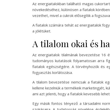
Az energiaitalokban található magas cukortar
növekedéséhez, különösen a fiatalok körében, 
vezethet, mivel a cukrok elősegítik a fogszuv
A fiatalok számára tehát az energiaitalok fo
a jólétüket.
A tilalom okai és ha
Az energiaitalok tilalmának bevezetése 16 é
tudományos kutatások folyamatosan arra figy
fiatalok egészségére. A törvényhozók és 
fogyasztás korlátozása.
A tilalom bevezetése nemcsak a fiatalok egé
kellene kezelniük a termékeik marketingjét, kül
ami azt jelenti, hogy a fiatalok kevesebb leh
Egy másik fontos tényező a társadalmi normá
szokásaira. A tudatosság növelése érdekében