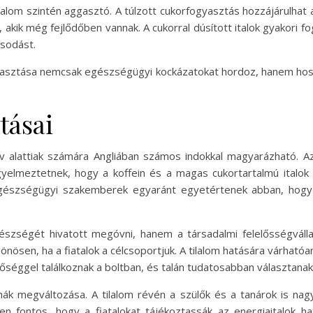
talom szintén aggasztó. A túlzott cukorfogyasztás hozzájárulhat
akik még fejlődőben vannak. A cukorral dúsított italok gyakori 
asodást.
gyasztása nemcsak egészségügyi kockázatokat hordoz, hanem hoss
tásai
v alattiak számára Angliában számos indokkal magyarázható. Az
elmeztetnek, hogy a koffein és a magas cukortartalmú italok 
egészségügyi szakemberek egyaránt egyetértenek abban, hogy
szségét hivatott megóvni, hanem a társadalmi felelősségvállal
önösen, ha a fiatalok a célcsoportjuk. A tilalom hatására várhatóan
etőséggel találkoznak a boltban, és talán tudatosabban választan
k megváltozása. A tilalom révén a szülők és a tanárok is nagy
 fontos, hogy a fiatalokat tájékoztassák az energiaitalok hat