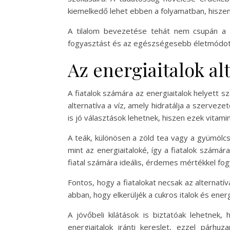
kiemelkedő lehet ebben a folyamatban, hisze
A tilalom bevezetése tehát nem csupán a f
fogyasztást és az egészségesebb életmódot 
Az energiaitalok alt
A fiatalok számára az energiaitalok helyett
alternatíva a víz, amely hidratálja a szerve
is jó választások lehetnek, hiszen ezek vitam
A teák, különösen a zöld tea vagy a gyümölcst
mint az energiaitaloké, így a fiatalok számá
fiatal számára ideális, érdemes mértékkel fog
Fontos, hogy a fiatalokat necsak az alternatí
abban, hogy elkerüljék a cukros italok és ene
A jövőbeli kilátások is biztatóak lehetnek,
energiaitalok iránti kereslet, ezzel pár