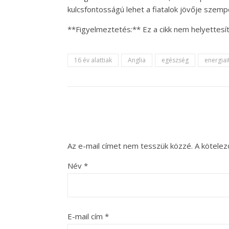
kulcsfontosságú lehet a fiatalok jövője szemp
**Figyelmeztetés:** Ez a cikk nem helyettesí
16 év alattiak
Anglia
egészség
energiai
Az e-mail címet nem tesszük közzé.
A kötele
Név
*
E-mail cím
*