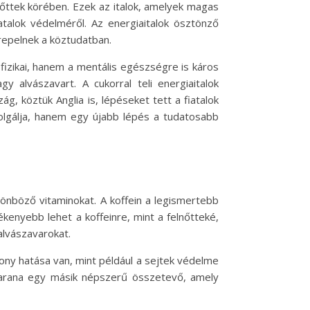
őttek körében. Ezek az italok, amelyek magas
atalok védelméről. Az energiaitalok ösztönző
repelnek a köztudatban.
izikai, hanem a mentális egészségre is káros
y alvászavart. A cukorral teli energiaitalok
, köztük Anglia is, lépéseket tett a fiatalok
olgálja, hanem egy újabb lépés a tudatosabb
ülönböző vitaminokat. A koffein a legismertebb
kenyebb lehet a koffeinre, mint a felnőtteké,
alvászavarokat.
kony hatása van, mint például a sejtek védelme
uarana egy másik népszerű összetevő, amely