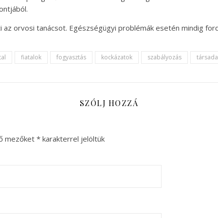
ontjából.
ti az orvosi tanácsot. Egészségügyi problémák esetén mindig ford
tal
fiatalok
fogyasztás
kockázatok
szabályozás
társada
SZÓLJ HOZZÁ
ző mezőket
*
karakterrel jelöltük