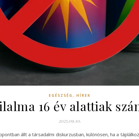
,
EGÉSZSÉG
HÍREK
tilalma 16 év alattiak sz
2025.09.10.
ppontban állt a társadalmi diskurzusban, különösen, ha a táplálkoz