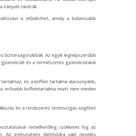
 irányuló tanórák.
áltozást is előidézhet, amely a tudatosabb
 és biztonságosabbak. Az egyik legnépszerűbb
 a gyümölcslé és a természetes gyümölcsitalok
 tartalmaz, és a koffein tartalma alacsonyabb,
l az erősebb koffeintartalma miatt nem minden
áplálkozás és a rendszeres testmozgás segíthet
jékoztatásával remélhetőleg csökkenni fog az
ánt. Az egészséges életmódra való nevelés