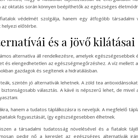
n az oktatás során könnyen beépíthetők az egészséges életmódra
iatalok védelmét szolgálja, hanem egy átfogóbb társadalmi v
helyezi előtérbe.
ernatívái és a jövő kilátásai
 számos alternatíva áll rendelkezésre, amelyek egészségesebbek
zetet és elengedhetetlen az egészségmegőrzéshez. A víz mellett
inokban gazdagok és segítenek a hidratálásban.
eák, szintén jó alternatívák lehetnek. A zöld tea antioxidánsokat
ra biztonságosabb választás. A kávé is népszerű lehet, de mive
yasztani.
vákra, hanem a tudatos táplálkozásra is neveljük. A megfelelő t
rgiaitalok fogyasztását, így egészségesebben élhetnek.
 hiszen a társadalmi tudatosság növelésével és a fiatalok tá
huzamosan pedig nő a kereslet az egészséges alternatívák ir