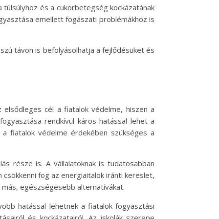
 a túlsúlyhoz és a cukorbetegség kockázatának
fogyasztása emellett fogászati problémákhoz is
zú távon is befolyásolhatja a fejlődésüket és
 elsődleges cél a fiatalok védelme, hiszen a
fogyasztása rendkívül káros hatással lehet a
 a fiatalok védelme érdekében szükséges a
ás része is. A vállalatoknak is tudatosabban
 csökkenni fog az energiaitalok iránti kereslet,
ak más, egészségesebb alternatívákat.
obb hatással lehetnek a fiatalok fogyasztási
ásairól és kockázatairól. Az iskolák szerepe