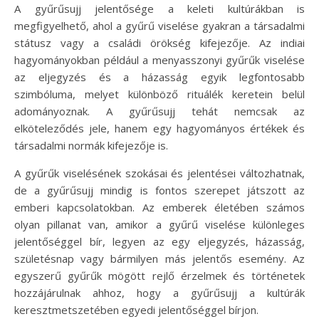
A gyűrűsujj jelentősége a keleti kultúrákban is
megfigyelhető, ahol a gyűrű viselése gyakran a társadalmi
státusz vagy a családi örökség kifejezője. Az indiai
hagyományokban például a menyasszonyi gyűrűk viselése
az eljegyzés és a házasság egyik legfontosabb
szimbóluma, melyet különböző rituálék keretein belül
adományoznak. A gyűrűsujj tehát nemcsak az
elköteleződés jele, hanem egy hagyományos értékek és
társadalmi normák kifejezője is.
A gyűrűk viselésének szokásai és jelentései változhatnak,
de a gyűrűsujj mindig is fontos szerepet játszott az
emberi kapcsolatokban. Az emberek életében számos
olyan pillanat van, amikor a gyűrű viselése különleges
jelentőséggel bír, legyen az egy eljegyzés, házasság,
születésnap vagy bármilyen más jelentős esemény. Az
egyszerű gyűrűk mögött rejlő érzelmek és történetek
hozzájárulnak ahhoz, hogy a gyűrűsujj a kultúrák
keresztmetszetében egyedi jelentőséggel bírjon.