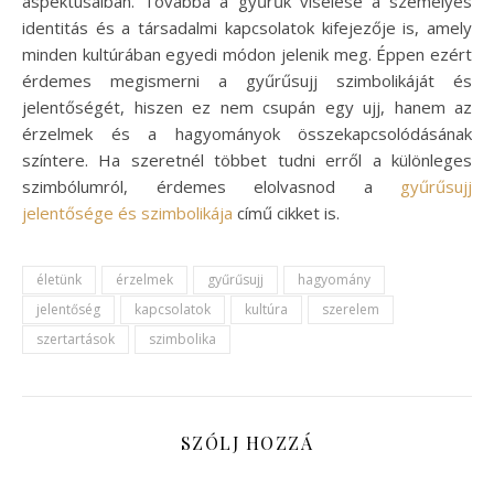
aspektusaiban. Továbbá a gyűrűk viselése a személyes
identitás és a társadalmi kapcsolatok kifejezője is, amely
minden kultúrában egyedi módon jelenik meg. Éppen ezért
érdemes megismerni a gyűrűsujj szimbolikáját és
jelentőségét, hiszen ez nem csupán egy ujj, hanem az
érzelmek és a hagyományok összekapcsolódásának
színtere. Ha szeretnél többet tudni erről a különleges
szimbólumról, érdemes elolvasnod a
gyűrűsujj
jelentősége és szimbolikája
című cikket is.
életünk
érzelmek
gyűrűsujj
hagyomány
jelentőség
kapcsolatok
kultúra
szerelem
szertartások
szimbolika
SZÓLJ HOZZÁ