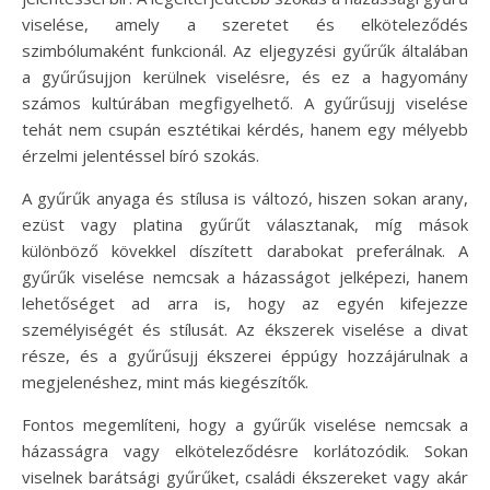
viselése, amely a szeretet és elköteleződés
szimbólumaként funkcionál. Az eljegyzési gyűrűk általában
a gyűrűsujjon kerülnek viselésre, és ez a hagyomány
számos kultúrában megfigyelhető. A gyűrűsujj viselése
tehát nem csupán esztétikai kérdés, hanem egy mélyebb
érzelmi jelentéssel bíró szokás.
A gyűrűk anyaga és stílusa is változó, hiszen sokan arany,
ezüst vagy platina gyűrűt választanak, míg mások
különböző kövekkel díszített darabokat preferálnak. A
gyűrűk viselése nemcsak a házasságot jelképezi, hanem
lehetőséget ad arra is, hogy az egyén kifejezze
személyiségét és stílusát. Az ékszerek viselése a divat
része, és a gyűrűsujj ékszerei éppúgy hozzájárulnak a
megjelenéshez, mint más kiegészítők.
Fontos megemlíteni, hogy a gyűrűk viselése nemcsak a
házasságra vagy elköteleződésre korlátozódik. Sokan
viselnek barátsági gyűrűket, családi ékszereket vagy akár