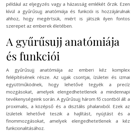
például az eljegyzés vagy a házasság emlékét őrzik. Ezen
kívül a gyűrűsujj anatómiája és funkciói is hozzájárulnak
ahhoz, hogy megértsük, miért is játszik ilyen fontos
szerepet az emberek életében.
A gyűrűsujj anatómiája
és funkciói
A gyűrűsujj anatómiája az emberi kéz komplex
felépítésének része. Az ujjak csontjai, ízületei és izmai
együttműködnek, hogy lehetővé tegyék a precíz
mozgásokat, amelyek elengedhetetlenek a mindennapi
tevékenységeink során. A gyűrűsujj három fő csontból áll: a
proximalis, a középső és a disztális phalanxból. Ezek az
ízületek lehetővé teszik a hajlítást, nyújtást és a
finommozgásokat, amelyek elengedhetetlenek a kéz
funkcionalitásához.