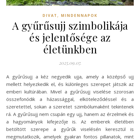
,
DIVAT
MINDENNAPOK
A gyűrűsujj szimbolikája
és jelentősége az
életünkben
2025.09.07.
A gyűrűsujj a kéz negyedik ujja, amely a középső ujj
mellett helyezkedik el, és különleges szerepet játszik az
emberi kultúrában. Mivel a gyűrűsujj viselése szorosan
összefonódik a házassággal, elköteleződéssel és a
szeretettel, sokan a szeretet szimbólumaként tekintenek
rá. A gyűrűsujj nem csupán egy ujj, hanem az érzelmek és
a hagyományok kifejezője is. Az emberek életében
betöltött szerepe a gyűrűk viselésén keresztül is
megmutatkozik, amelyek gyakran fontos pillanatok, mint