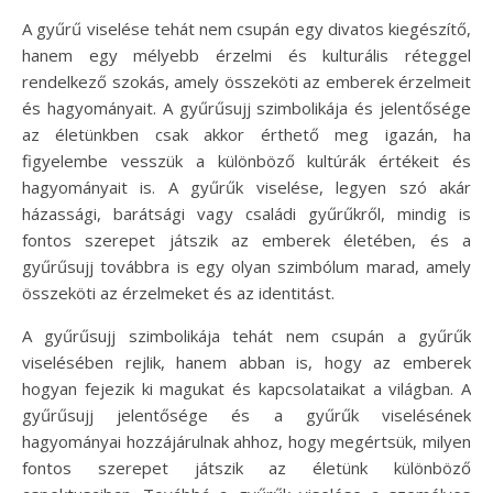
A gyűrű viselése tehát nem csupán egy divatos kiegészítő,
hanem egy mélyebb érzelmi és kulturális réteggel
rendelkező szokás, amely összeköti az emberek érzelmeit
és hagyományait. A gyűrűsujj szimbolikája és jelentősége
az életünkben csak akkor érthető meg igazán, ha
figyelembe vesszük a különböző kultúrák értékeit és
hagyományait is. A gyűrűk viselése, legyen szó akár
házassági, barátsági vagy családi gyűrűkről, mindig is
fontos szerepet játszik az emberek életében, és a
gyűrűsujj továbbra is egy olyan szimbólum marad, amely
összeköti az érzelmeket és az identitást.
A gyűrűsujj szimbolikája tehát nem csupán a gyűrűk
viselésében rejlik, hanem abban is, hogy az emberek
hogyan fejezik ki magukat és kapcsolataikat a világban. A
gyűrűsujj jelentősége és a gyűrűk viselésének
hagyományai hozzájárulnak ahhoz, hogy megértsük, milyen
fontos szerepet játszik az életünk különböző