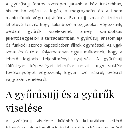
A gyűrűsujj fontos szerepet játszik a kéz funkcióiban,
hiszen hozzájárul a fogás, a megragadás és a finom
manipulációk végrehajtásához. Ezen ujj izmai és ízületei
lehetővé teszik, hogy különböző mozgásokat végezzünk,
például gyűrűk viselésénél, amely szimbolikus
jelentőséggel bír a társadalomban. A gyűrűsujj anatómiája
és funkciói szoros kapcsolatban állnak egymással. Az ujjak
izmai és ízületei folyamatosan együttműködnek, hogy a
lehető legjobb teljesítményt nyújtsák. A gyűrűsujj
különleges képességei lehetővé teszik, hogy sokféle
tevékenységet végezzünk, legyen szó írásról, evésről
vagy akár zenélésről.
A gyűrűsujj és a gyűrűk
viselése
A gyűrűsujj viselése különböző kultúrákban eltérő
jelentéssel bír. A legelterjedtebb szokás a házassági gyűrű