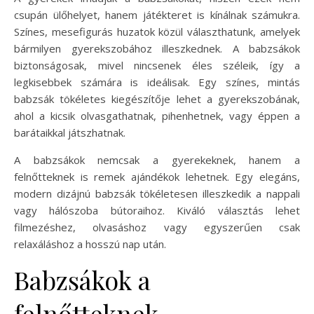
csupán ülőhelyet, hanem játékteret is kínálnak számukra.
Színes, mesefigurás huzatok közül választhatunk, amelyek
bármilyen gyerekszobához illeszkednek. A babzsákok
biztonságosak, mivel nincsenek éles széleik, így a
legkisebbek számára is ideálisak. Egy színes, mintás
babzsák tökéletes kiegészítője lehet a gyerekszobának,
ahol a kicsik olvasgathatnak, pihenhetnek, vagy éppen a
barátaikkal játszhatnak.
A babzsákok nemcsak a gyerekeknek, hanem a
felnőtteknek is remek ajándékok lehetnek. Egy elegáns,
modern dizájnú babzsák tökéletesen illeszkedik a nappali
vagy hálószoba bútoraihoz. Kiváló választás lehet
filmezéshez, olvasáshoz vagy egyszerűen csak
relaxáláshoz a hosszú nap után.
Babzsákok a
felnőtteknek