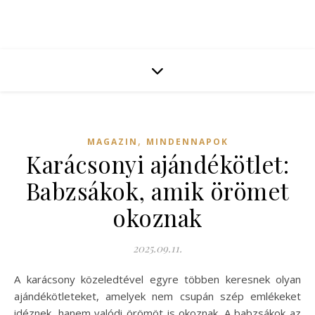
,
MAGAZIN
MINDENNAPOK
Karácsonyi ajándékötlet:
Babzsákok, amik örömet
okoznak
2025.09.11.
A karácsony közeledtével egyre többen keresnek olyan
ajándékötleteket, amelyek nem csupán szép emlékeket
idéznek, hanem valódi örömöt is okoznak. A babzsákok az