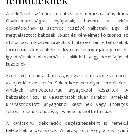
A felnőttek számára a babzsákok nemcsak kényelmes
ülőalkalmatosságot nyújtanak, hanem a lakás
dekorációjának is szerves részévé válhatnak. Egy jól
megválasztott babzsák luxust és kényelmet kölcsönöz az
otthonnak, miközben praktikus funkcióval bír. A babzsákok
formájuknak köszönhetően kiválóan támogatják a gerincet,
így ideálisak azok számára is, akik hát- vagy derékfájással
küzdenek.
Ezen kívül a fenntarthatóság is egyre fontosabb szempont
az ajándékozás során. Sokan keresnek olyan termékeket,
amelyek környezetbarát anyagokból készültek. A
babzsákok közül is választhatók olyan darabok, amelyek
újrahasznosított anyagokból készülnek vagy utólagos
töltést tesznek lehetővé, így hosszú élettartamúak.
A karácsonyi dekorációk kiegészítéseként is remekül
helytállnak a babzsákok. A piros, zöld vagy arany színű