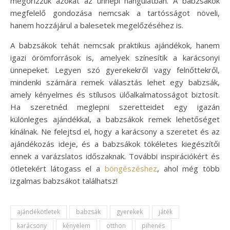
megőrizzük azokat az ünnepi hangulatban. A babzsákok
megfelelő gondozása nemcsak a tartósságot növeli,
hanem hozzájárul a balesetek megelőzéséhez is.
A babzsákok tehát nemcsak praktikus ajándékok, hanem
igazi örömforrások is, amelyek színesítik a karácsonyi
ünnepeket. Legyen szó gyerekekről vagy felnőttekről,
mindenki számára remek választás lehet egy babzsák,
amely kényelmes és stílusos ülőalkalmatosságot biztosít.
Ha szeretnéd meglepni szeretteidet egy igazán
különleges ajándékkal, a babzsákok remek lehetőséget
kínálnak. Ne felejtsd el, hogy a karácsony a szeretet és az
ajándékozás ideje, és a babzsákok tökéletes kiegészítői
ennek a varázslatos időszaknak. További inspirációkért és
ötletekért látogass el a
böngészéshez
, ahol még több
izgalmas babzsákot találhatsz!
ajándékötletek
babzsák
gyerekek
játék
karácsony
kényelem
otthon
pihenés