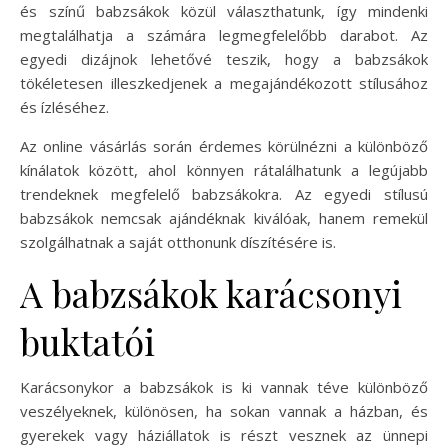
és színű babzsákok közül választhatunk, így mindenki
megtalálhatja a számára legmegfelelőbb darabot. Az
egyedi dizájnok lehetővé teszik, hogy a babzsákok
tökéletesen illeszkedjenek a megajándékozott stílusához
és ízléséhez.
Az online vásárlás során érdemes körülnézni a különböző
kínálatok között, ahol könnyen rátalálhatunk a legújabb
trendeknek megfelelő babzsákokra. Az egyedi stílusú
babzsákok nemcsak ajándéknak kiválóak, hanem remekül
szolgálhatnak a saját otthonunk díszítésére is.
A babzsákok karácsonyi
buktatói
Karácsonykor a babzsákok is ki vannak téve különböző
veszélyeknek, különösen, ha sokan vannak a házban, és
gyerekek vagy háziállatok is részt vesznek az ünnepi