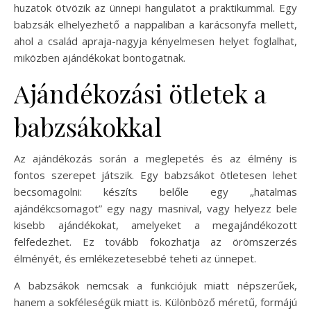
huzatok ötvözik az ünnepi hangulatot a praktikummal. Egy
babzsák elhelyezhető a nappaliban a karácsonyfa mellett,
ahol a család apraja-nagyja kényelmesen helyet foglalhat,
miközben ajándékokat bontogatnak.
Ajándékozási ötletek a
babzsákokkal
Az ajándékozás során a meglepetés és az élmény is
fontos szerepet játszik. Egy babzsákot ötletesen lehet
becsomagolni: készíts belőle egy „hatalmas
ajándékcsomagot” egy nagy masnival, vagy helyezz bele
kisebb ajándékokat, amelyeket a megajándékozott
felfedezhet. Ez tovább fokozhatja az örömszerzés
élményét, és emlékezetesebbé teheti az ünnepet.
A babzsákok nemcsak a funkciójuk miatt népszerűek,
hanem a sokféleségük miatt is. Különböző méretű, formájú