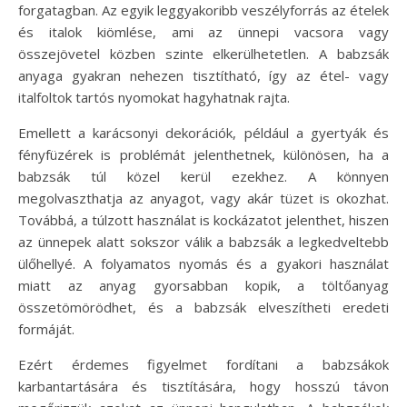
forgatagban. Az egyik leggyakoribb veszélyforrás az ételek
és italok kiömlése, ami az ünnepi vacsora vagy
összejövetel közben szinte elkerülhetetlen. A babzsák
anyaga gyakran nehezen tisztítható, így az étel- vagy
italfoltok tartós nyomokat hagyhatnak rajta.
Emellett a karácsonyi dekorációk, például a gyertyák és
fényfüzérek is problémát jelenthetnek, különösen, ha a
babzsák túl közel kerül ezekhez. A könnyen
megolvaszthatja az anyagot, vagy akár tüzet is okozhat.
Továbbá, a túlzott használat is kockázatot jelenthet, hiszen
az ünnepek alatt sokszor válik a babzsák a legkedveltebb
ülőhellyé. A folyamatos nyomás és a gyakori használat
miatt az anyag gyorsabban kopik, a töltőanyag
összetömörödhet, és a babzsák elveszítheti eredeti
formáját.
Ezért érdemes figyelmet fordítani a babzsákok
karbantartására és tisztítására, hogy hosszú távon