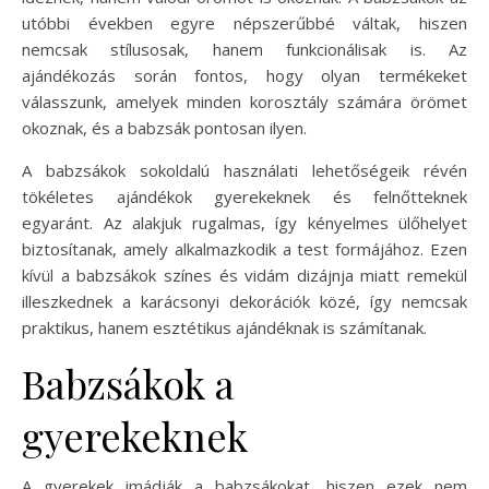
utóbbi években egyre népszerűbbé váltak, hiszen
nemcsak stílusosak, hanem funkcionálisak is. Az
ajándékozás során fontos, hogy olyan termékeket
válasszunk, amelyek minden korosztály számára örömet
okoznak, és a babzsák pontosan ilyen.
A babzsákok sokoldalú használati lehetőségeik révén
tökéletes ajándékok gyerekeknek és felnőtteknek
egyaránt. Az alakjuk rugalmas, így kényelmes ülőhelyet
biztosítanak, amely alkalmazkodik a test formájához. Ezen
kívül a babzsákok színes és vidám dizájnja miatt remekül
illeszkednek a karácsonyi dekorációk közé, így nemcsak
praktikus, hanem esztétikus ajándéknak is számítanak.
Babzsákok a
gyerekeknek
A gyerekek imádják a babzsákokat, hiszen ezek nem