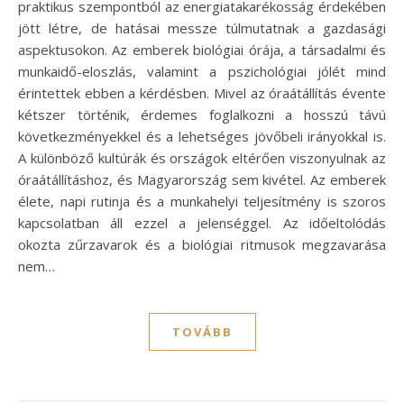
praktikus szempontból az energiatakarékosság érdekében
jött létre, de hatásai messze túlmutatnak a gazdasági
aspektusokon. Az emberek biológiai órája, a társadalmi és
munkaidő-eloszlás, valamint a pszichológiai jólét mind
érintettek ebben a kérdésben. Mivel az óraátállítás évente
kétszer történik, érdemes foglalkozni a hosszú távú
következményekkel és a lehetséges jövőbeli irányokkal is.
A különböző kultúrák és országok eltérően viszonyulnak az
óraátállításhoz, és Magyarország sem kivétel. Az emberek
élete, napi rutinja és a munkahelyi teljesítmény is szoros
kapcsolatban áll ezzel a jelenséggel. Az időeltolódás
okozta zűrzavarok és a biológiai ritmusok megzavarása
nem…
TOVÁBB