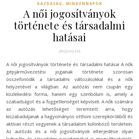
,
GAZDASÁG
MINDENNAPOK
A női jogosítványok
története és társadalmi
hatásai
2025.03.03.
A női jogosítványok története és társadalmi hatásai A nők
gépjárművezetési jogainak története szorosan
összefonódik a társadalmi változásokkal és a nők
helyzetével a világban. Az autózás nem csupán egy
közlekedési forma, hanem egy szimbólum is, amely a
szabadságot és a függetlenséget képviseli. A nők számára
az autózás lehetőséget teremtett arra, hogy
kiszabaduljanak a hagyományos otthoni szerepkörökből és
aktívan részt vegyenek a társadalom különböző területein.
Az autózás és a női jogosítványok elterjedése olyan
kulturális és társadalmi paradigmákat is megváltoztatott,