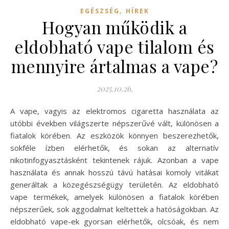
,
EGÉSZSÉG
HÍREK
Hogyan működik a
eldobható vape tilalom és
mennyire ártalmas a vape?
2025.10.26.
A vape, vagyis az elektromos cigaretta használata az
utóbbi években világszerte népszerűvé vált, különösen a
fiatalok körében. Az eszközök könnyen beszerezhetők,
sokféle ízben elérhetők, és sokan az alternatív
nikotinfogyasztásként tekintenek rájuk. Azonban a vape
használata és annak hosszú távú hatásai komoly vitákat
generáltak a közegészségügy területén. Az eldobható
vape termékek, amelyek különösen a fiatalok körében
népszerűek, sok aggodalmat keltettek a hatóságokban. Az
eldobható vape-ek gyorsan elérhetők, olcsóak, és nem