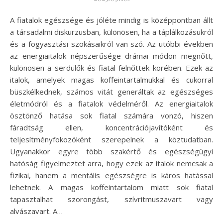
A fiatalok egészsége és jóléte mindig is középpontban állt
a társadalmi diskurzusban, különösen, ha a táplálkozásukról
és a fogyasztási szokásaikról van szó. Az utóbbi években
az energiaitalok népszerűsége drámai módon megnőtt,
különösen a serdülők és fiatal felnőttek körében. Ezek az
italok, amelyek magas koffeintartalmukkal és cukorral
büszkélkednek, számos vitát generáltak az egészséges
életmódról és a fiatalok védelméről. Az energiaitalok
ösztönző hatása sok fiatal számára vonzó, hiszen
fáradtság ellen, koncentrációjavítóként és
teljesítményfokozóként szerepelnek a köztudatban.
Ugyanakkor egyre több szakértő és egészségügyi
hatóság figyelmeztet arra, hogy ezek az italok nemcsak a
fizikai, hanem a mentális egészségre is káros hatással
lehetnek. A magas koffeintartalom miatt sok fiatal
tapasztalhat szorongást, szívritmuszavart vagy
alvászavart. A…