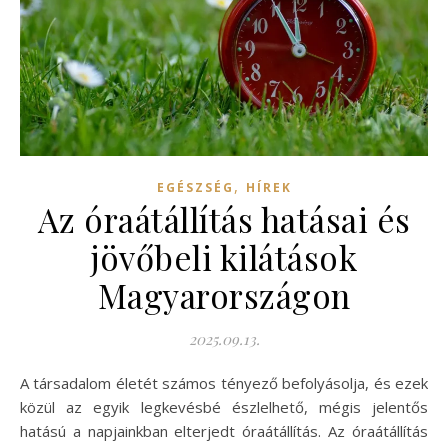
,
EGÉSZSÉG
HÍREK
Az óraátállítás hatásai és
jövőbeli kilátások
Magyarországon
2025.09.13.
A társadalom életét számos tényező befolyásolja, és ezek
közül az egyik legkevésbé észlelhető, mégis jelentős
hatású a napjainkban elterjedt óraátállítás. Az óraátállítás