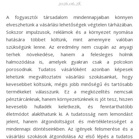
2026.06.28.
A fogyasztói társadalom mindennapjaiban könnyen
elveszhetünk a vásárlási lehetőségek végtelen tárházában.
Sokszor impulzusok, reklámok és a környezet nyomása
hatására többet költünk, mint amennyire valóban
szükségünk lenne. Az eredmény nem csupán az anyagi
terhek növekedése, hanem a felesleges holmik
halmozódása is, amelyek gyakran csak a polcokon
porosodnak. Tudatos vásárlóként azonban képesek
lehetünk megváltoztatni vásárlási szokásainkat, hogy
kevesebbet költsünk, mégis jobb minőségű és tartósabb
termékeket válasszunk. Ez a megközelítés nemcsak
pénztárcánknak, hanem környezetünknek is jót tesz, hiszen
kevesebb hulladék keletkezik, és fenntarthatóbb
életmódot alakíthatunk ki. A tudatosság nem lemondást
jelent, hanem átgondoltságot és mértékletességet a
mindennapi döntéseinkben. Az igények felismerése és a
vásárlási szokások átgondolása Az első lépés a tudatos