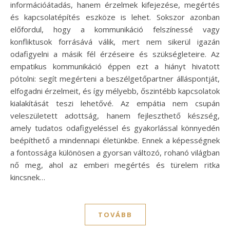
információátadás, hanem érzelmek kifejezése, megértés
és kapcsolatépítés eszköze is lehet. Sokszor azonban
előfordul, hogy a kommunikáció felszínessé vagy
konfliktusok forrásává válik, mert nem sikerül igazán
odafigyelni a másik fél érzéseire és szükségleteire. Az
empatikus kommunikáció éppen ezt a hiányt hivatott
pótolni: segít megérteni a beszélgetőpartner álláspontját,
elfogadni érzelmeit, és így mélyebb, őszintébb kapcsolatok
kialakítását teszi lehetővé. Az empátia nem csupán
veleszületett adottság, hanem fejleszthető készség,
amely tudatos odafigyeléssel és gyakorlással könnyedén
beépíthető a mindennapi életünkbe. Ennek a képességnek
a fontossága különösen a gyorsan változó, rohanó világban
nő meg, ahol az emberi megértés és türelem ritka
kincsnek…
TOVÁBB