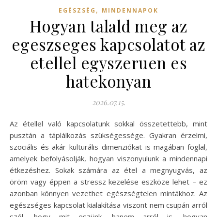
,
EGÉSZSÉG
MINDENNAPOK
Hogyan talald meg az
egeszseges kapcsolatot az
etellel egyszeruen es
hatekonyan
2026.07.15.
Az étellel való kapcsolatunk sokkal összetettebb, mint
pusztán a táplálkozás szükségessége. Gyakran érzelmi,
szociális és akár kulturális dimenziókat is magában foglal,
amelyek befolyásolják, hogyan viszonyulunk a mindennapi
étkezéshez. Sokak számára az étel a megnyugvás, az
öröm vagy éppen a stressz kezelése eszköze lehet – ez
azonban könnyen vezethet egészségtelen mintákhoz. Az
egészséges kapcsolat kialakítása viszont nem csupán arról
szól, hogy mit eszünk, hanem arról is, hogyan