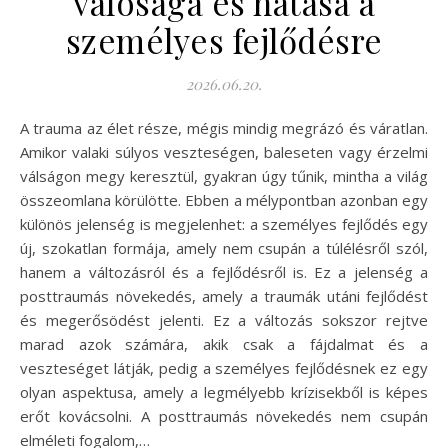
valósága és hatása a
személyes fejlődésre
2026.06.20.
A trauma az élet része, mégis mindig megrázó és váratlan.
Amikor valaki súlyos veszteségen, baleseten vagy érzelmi
válságon megy keresztül, gyakran úgy tűnik, mintha a világ
összeomlana körülötte. Ebben a mélypontban azonban egy
különös jelenség is megjelenhet: a személyes fejlődés egy
új, szokatlan formája, amely nem csupán a túlélésről szól,
hanem a változásról és a fejlődésről is. Ez a jelenség a
posttraumás növekedés, amely a traumák utáni fejlődést
és megerősödést jelenti. Ez a változás sokszor rejtve
marad azok számára, akik csak a fájdalmat és a
veszteséget látják, pedig a személyes fejlődésnek ez egy
olyan aspektusa, amely a legmélyebb krízisekből is képes
erőt kovácsolni. A posttraumás növekedés nem csupán
elméleti fogalom,…