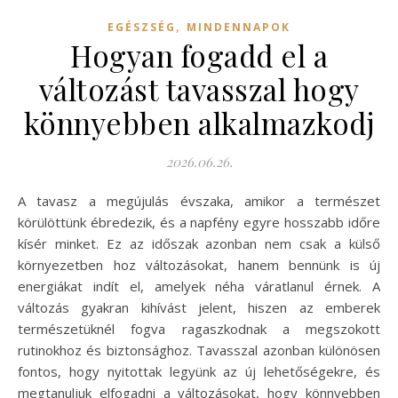
,
EGÉSZSÉG
MINDENNAPOK
Hogyan fogadd el a
változást tavasszal hogy
könnyebben alkalmazkodj
2026.06.26.
A tavasz a megújulás évszaka, amikor a természet
körülöttünk ébredezik, és a napfény egyre hosszabb időre
kísér minket. Ez az időszak azonban nem csak a külső
környezetben hoz változásokat, hanem bennünk is új
energiákat indít el, amelyek néha váratlanul érnek. A
változás gyakran kihívást jelent, hiszen az emberek
természetüknél fogva ragaszkodnak a megszokott
rutinokhoz és biztonsághoz. Tavasszal azonban különösen
fontos, hogy nyitottak legyünk az új lehetőségekre, és
megtanuljuk elfogadni a változásokat, hogy könnyebben