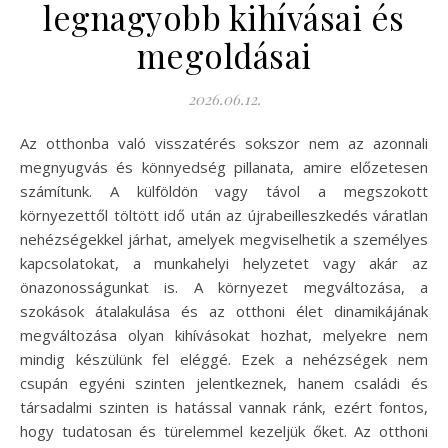
legnagyobb kihívásai és
megoldásai
2026.06.12.
Az otthonba való visszatérés sokszor nem az azonnali
megnyugvás és könnyedség pillanata, amire előzetesen
számítunk. A külföldön vagy távol a megszokott
környezettől töltött idő után az újrabeilleszkedés váratlan
nehézségekkel járhat, amelyek megviselhetik a személyes
kapcsolatokat, a munkahelyi helyzetet vagy akár az
önazonosságunkat is. A környezet megváltozása, a
szokások átalakulása és az otthoni élet dinamikájának
megváltozása olyan kihívásokat hozhat, melyekre nem
mindig készülünk fel eléggé. Ezek a nehézségek nem
csupán egyéni szinten jelentkeznek, hanem családi és
társadalmi szinten is hatással vannak ránk, ezért fontos,
hogy tudatosan és türelemmel kezeljük őket. Az otthoni