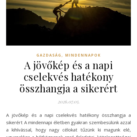
,
GAZDASÁG
MINDENNAPOK
A jövőkép és a napi
cselekvés hatékony
összhangja a sikerért
2026.07.05.
A jövőkép és a napi cselekvés hatékony összhangja a
sikerért A mindennapi életben gyakran szembesülünk azzal
a kihívással, hogy nagy célokat tűzünk ki magunk elé,