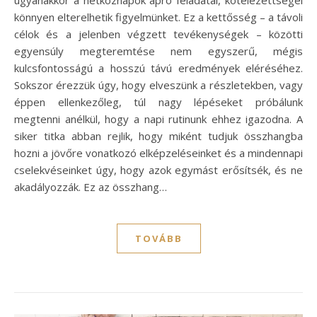
ugyanakkor a hétköznapok apró feladatai, kötelezettségei
könnyen elterelhetik figyelmünket. Ez a kettősség – a távoli
célok és a jelenben végzett tevékenységek – közötti
egyensúly megteremtése nem egyszerű, mégis
kulcsfontosságú a hosszú távú eredmények eléréséhez.
Sokszor érezzük úgy, hogy elveszünk a részletekben, vagy
éppen ellenkezőleg, túl nagy lépéseket próbálunk
megtenni anélkül, hogy a napi rutinunk ehhez igazodna. A
siker titka abban rejlik, hogy miként tudjuk összhangba
hozni a jövőre vonatkozó elképzeléseinket és a mindennapi
cselekvéseinket úgy, hogy azok egymást erősítsék, és ne
akadályozzák. Ez az összhang…
TOVÁBB