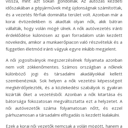
vissza, mint azt sokan gondolnák. Az autózás kezdeti
időszakában a gépjárművek még újdonságnak számítottak,
és a vezetés férfiak dominálta terület volt. Azonban már a
korai évtizedekben is akadtak olyan nők, akik bátran
vállalták, hogy volán mögé ülnek. A nők autóvezetés iránti
érdeklődése különösen az ipari forradalom után kezdett
növekedni, amikor a munkaerőpiacon való részvételük és a
független életmód iránti vágyuk egyre inkább megjelent.
A női jogosítványok megszerzésének folyamata azonban
nem volt zökkenőmentes. Számos országban a nőknek
különböző jogi és társadalmi akadályokkal kellett
szembenézniük. Sok helyen a nők vezetési képességeit
megkérdőjelezték, és a közlekedési szabályok is gyakran
kizárták őket a vezetésből. Azonban a nők kitartása és
bátorsága fokozatosan megváltoztatta ezt a helyzetet. A
női autóvezetők száma folyamatosan nőtt, és ezzel
párhuzamosan a társadalmi elfogadás is kezdett kialakulni.
Ezek a korai női vezetők nemcsak a volán mögött, hanem a