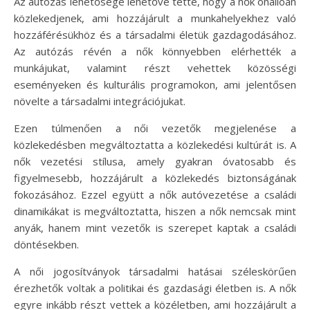
Az autózás lehetősége lehetővé tette, hogy a nők önállóan
közlekedjenek, ami hozzájárult a munkahelyekhez való
hozzáférésükhöz és a társadalmi életük gazdagodásához.
Az autózás révén a nők könnyebben elérhették a
munkájukat, valamint részt vehettek közösségi
eseményeken és kulturális programokon, ami jelentősen
növelte a társadalmi integrációjukat.
Ezen túlmenően a női vezetők megjelenése a
közlekedésben megváltoztatta a közlekedési kultúrát is. A
nők vezetési stílusa, amely gyakran óvatosabb és
figyelmesebb, hozzájárult a közlekedés biztonságának
fokozásához. Ezzel együtt a nők autóvezetése a családi
dinamikákat is megváltoztatta, hiszen a nők nemcsak mint
anyák, hanem mint vezetők is szerepet kaptak a családi
döntésekben.
A női jogosítványok társadalmi hatásai széleskörűen
érezhetők voltak a politikai és gazdasági életben is. A nők
egyre inkább részt vettek a közéletben, ami hozzájárult a