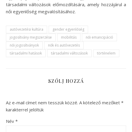
társadalmi változások előmozdítására, amely hozzájárul a
női egyenlőség megvalósításához.
autóvezetési kultúra
gender egyenlőség
jogosítvány megszerzése
mobilitás
női emancipáció
női jogosítványok
nők és autóvezetés
társadalmi hatások
társadalmi változások
történelem
SZÓLJ HOZZÁ
Az e-mail címet nem tesszük közzé.
A kötelező mezőket
*
karakterrel jelöltük
Név
*