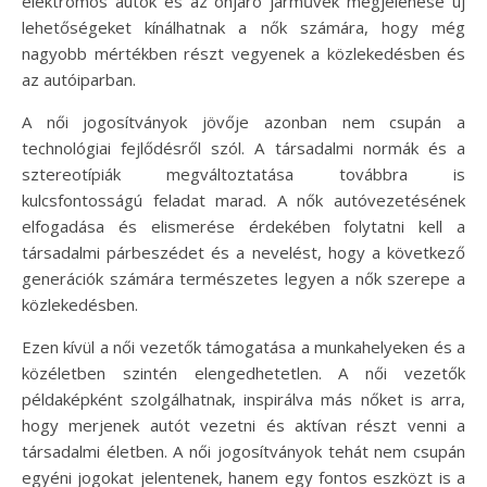
elektromos autók és az önjáró járművek megjelenése új
lehetőségeket kínálhatnak a nők számára, hogy még
nagyobb mértékben részt vegyenek a közlekedésben és
az autóiparban.
A női jogosítványok jövője azonban nem csupán a
technológiai fejlődésről szól. A társadalmi normák és a
sztereotípiák megváltoztatása továbbra is
kulcsfontosságú feladat marad. A nők autóvezetésének
elfogadása és elismerése érdekében folytatni kell a
társadalmi párbeszédet és a nevelést, hogy a következő
generációk számára természetes legyen a nők szerepe a
közlekedésben.
Ezen kívül a női vezetők támogatása a munkahelyeken és a
közéletben szintén elengedhetetlen. A női vezetők
példaképként szolgálhatnak, inspirálva más nőket is arra,
hogy merjenek autót vezetni és aktívan részt venni a
társadalmi életben. A női jogosítványok tehát nem csupán
egyéni jogokat jelentenek, hanem egy fontos eszközt is a