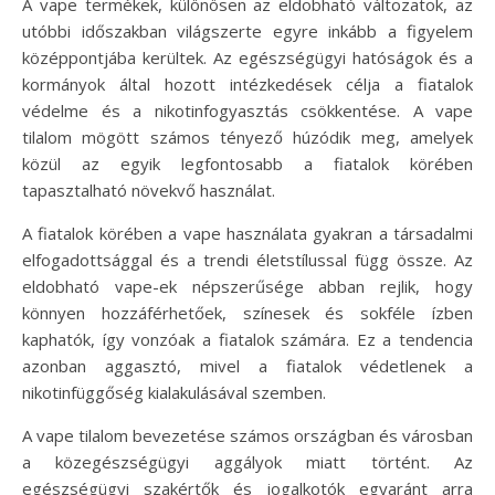
A vape termékek, különösen az eldobható változatok, az
utóbbi időszakban világszerte egyre inkább a figyelem
középpontjába kerültek. Az egészségügyi hatóságok és a
kormányok által hozott intézkedések célja a fiatalok
védelme és a nikotinfogyasztás csökkentése. A vape
tilalom mögött számos tényező húzódik meg, amelyek
közül az egyik legfontosabb a fiatalok körében
tapasztalható növekvő használat.
A fiatalok körében a vape használata gyakran a társadalmi
elfogadottsággal és a trendi életstílussal függ össze. Az
eldobható vape-ek népszerűsége abban rejlik, hogy
könnyen hozzáférhetőek, színesek és sokféle ízben
kaphatók, így vonzóak a fiatalok számára. Ez a tendencia
azonban aggasztó, mivel a fiatalok védetlenek a
nikotinfüggőség kialakulásával szemben.
A vape tilalom bevezetése számos országban és városban
a közegészségügyi aggályok miatt történt. Az
egészségügyi szakértők és jogalkotók egyaránt arra