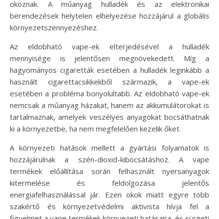
okoznak. A műanyag hulladék és az elektronikai
berendezések helytelen elhelyezése hozzájárul a globális
környezetszennyezéshez.
Az eldobható vape-ek elterjedésével a hulladék
mennyisége is jelentősen megnövekedett. Míg a
hagyományos cigaretták esetében a hulladék leginkább a
használt cigarettacsikkekből származik, a vape-ek
esetében a probléma bonyolultabb. Az eldobható vape-ek
nemcsak a műanyag házakat, hanem az akkumulátorokat is
tartalmaznak, amelyek veszélyes anyagokat bocsáthatnak
ki a környezetbe, ha nem megfelelően kezelik őket.
A környezeti hatások mellett a gyártási folyamatok is
hozzájárulnak a szén-dioxid-kibocsátáshoz. A vape
termékek előállítása során felhasznált nyersanyagok
kitermelése és feldolgozása jelentős
energiafelhasználással jár. Ezen okok miatt egyre több
szakértő és környezetvédelmi aktivista hívja fel a
figyelmet a vape termékek környezeti hatásaira, és sürgeti