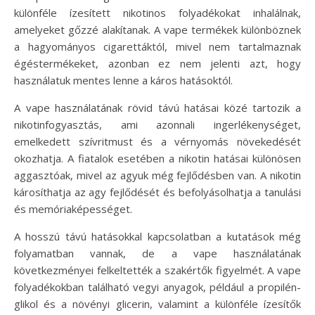
különféle ízesített nikotinos folyadékokat inhalálnak,
amelyeket gőzzé alakítanak. A vape termékek különböznek
a hagyományos cigarettáktól, mivel nem tartalmaznak
égéstermékeket, azonban ez nem jelenti azt, hogy
használatuk mentes lenne a káros hatásoktól.
A vape használatának rövid távú hatásai közé tartozik a
nikotinfogyasztás, ami azonnali ingerlékenységet,
emelkedett szívritmust és a vérnyomás növekedését
okozhatja. A fiatalok esetében a nikotin hatásai különösen
aggasztóak, mivel az agyuk még fejlődésben van. A nikotin
károsíthatja az agy fejlődését és befolyásolhatja a tanulási
és memóriaképességet.
A hosszú távú hatásokkal kapcsolatban a kutatások még
folyamatban vannak, de a vape használatának
következményei felkeltették a szakértők figyelmét. A vape
folyadékokban található vegyi anyagok, például a propilén-
glikol és a növényi glicerin, valamint a különféle ízesítők