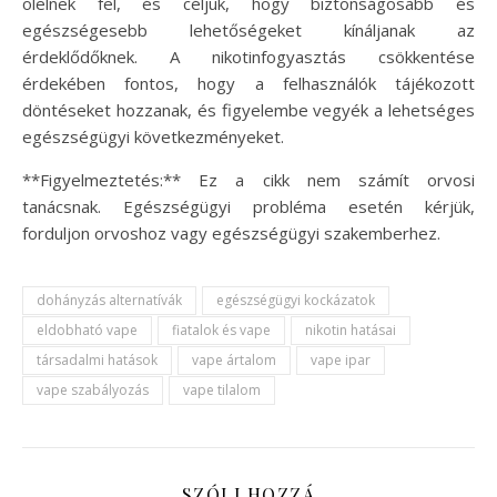
ölelnek fel, és céljuk, hogy biztonságosabb és
egészségesebb lehetőségeket kínáljanak az
érdeklődőknek. A nikotinfogyasztás csökkentése
érdekében fontos, hogy a felhasználók tájékozott
döntéseket hozzanak, és figyelembe vegyék a lehetséges
egészségügyi következményeket.
**Figyelmeztetés:** Ez a cikk nem számít orvosi
tanácsnak. Egészségügyi probléma esetén kérjük,
forduljon orvoshoz vagy egészségügyi szakemberhez.
dohányzás alternatívák
egészségügyi kockázatok
eldobható vape
fiatalok és vape
nikotin hatásai
társadalmi hatások
vape ártalom
vape ipar
vape szabályozás
vape tilalom
SZÓLJ HOZZÁ