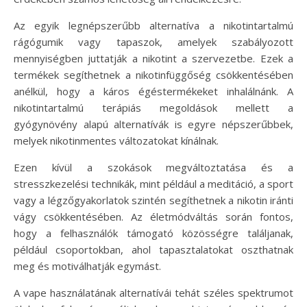
Az egyik legnépszerűbb alternatíva a nikotintartalmú
rágógumik vagy tapaszok, amelyek szabályozott
mennyiségben juttatják a nikotint a szervezetbe. Ezek a
termékek segíthetnek a nikotinfüggőség csökkentésében
anélkül, hogy a káros égéstermékeket inhalálnánk. A
nikotintartalmú terápiás megoldások mellett a
gyógynövény alapú alternatívák is egyre népszerűbbek,
melyek nikotinmentes változatokat kínálnak.
Ezen kívül a szokások megváltoztatása és a
stresszkezelési technikák, mint például a meditáció, a sport
vagy a légzőgyakorlatok szintén segíthetnek a nikotin iránti
vágy csökkentésében. Az életmódváltás során fontos,
hogy a felhasználók támogató közösségre találjanak,
például csoportokban, ahol tapasztalatokat oszthatnak
meg és motiválhatják egymást.
A vape használatának alternatívái tehát széles spektrumot