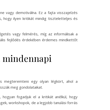
ene vagy demotiválna. Ez a fajta visszajelzés
, hogy ilyen kritikát mindig tiszteletteljes és
élgetés vagy felmérés, míg az informálisak a
ális fejlődés érdekében érdemes mindkettőt
 a mindennapi
os megteremteni egy olyan légkört, ahol a
osszák meg gondolataikat.
 hogyan fogadjuk el a kritikát anélkül, hogy
gek, workshopok, de a legjobb tanulási forrás