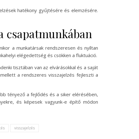
ajelzések hatékony gyűjtésére és elemzésére.
és a csapatmunkában
 Amikor a munkatársak rendszeresen és nyíltan
nkahelyi elégedettség és csökken a fluktuáció.
enki tisztában van az elvárásokkal és a saját
ellett a rendszeres visszajelzés fejleszti a
b tényező a fejlődés és a siker elérésében,
ényekre, és képesek vagyunk-e építő módon
tés
visszajelzés