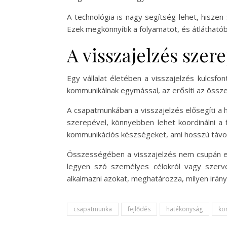
A technológia is nagy segítség lehet, hisze
Ezek megkönnyítik a folyamatot, és átláthatób
A visszajelzés szer
Egy vállalat életében a visszajelzés kulcsfo
kommunikálnak egymással, az erősíti az összet
A csapatmunkában a visszajelzés elősegíti a 
szerepével, könnyebben lehet koordinálni a 
kommunikációs készségeket, ami hosszú távon 
Összességében a visszajelzés nem csupán eg
legyen szó személyes célokról vagy szerv
alkalmazni azokat, meghatározza, milyen irán
csapatmunka
fejlődés
hatékonyság
ko