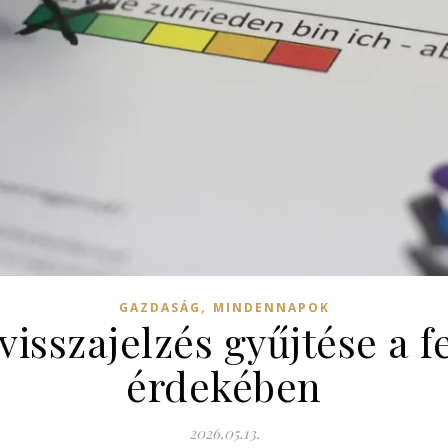
,
GAZDASÁG
MINDENNAPOK
visszajelzés gyűjtése a f
érdekében
2026.05.13.