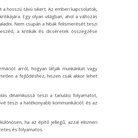
t a hosszú távú sikert. Az emberi kapcsolatok,
itikájára. Egy olyan világban, ahol a változás
aladni. Nem csupán a hibák felismerését teszi
beszéd, a kritikák és dicséretek összegzése
rmációt arról, hogyan látják munkánkat vagy
etlen a fejlődéshez, hiszen csak akkor lehet
ás dinamikussá teszi a tanulási folyamatot,
etővé teszi a hatékonyabb kommunikációt és az
ülönösen, ha az építő jellegű, azzal elismeri
zetes és folyamatos.