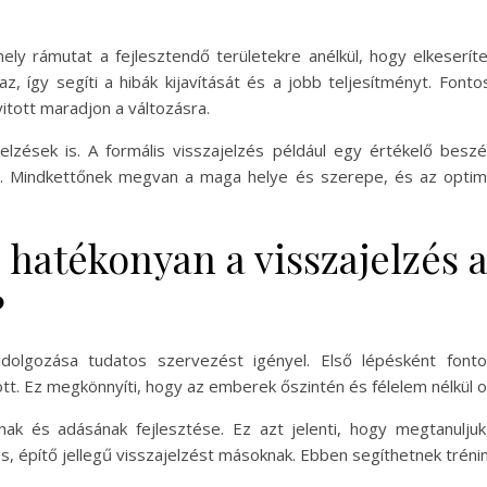
amely rámutat a fejlesztendő területekre anélkül, hogy elkeserít
z, így segíti a hibák kijavítását és a jobb teljesítményt. Fontos
itott maradjon a változásra.
elzések is. A formális visszajelzés például egy értékelő besz
. Mindkettőnek megvan a maga helye és szerepe, és az optim
 hatékonyan a visszajelzés
?
ldolgozása tudatos szervezést igényel. Első lépésként font
t. Ez megkönnyíti, hogy az emberek őszintén és félelem nélkül 
k és adásának fejlesztése. Ez azt jelenti, hogy megtanuljuk,
, építő jellegű visszajelzést másoknak. Ebben segíthetnek trénin