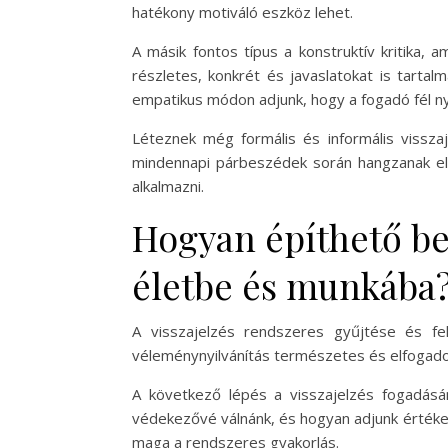
hatékony motiváló eszköz lehet.
A másik fontos típus a konstruktív kritika, 
részletes, konkrét és javaslatokat is tartalma
empatikus módon adjunk, hogy a fogadó fél ny
Léteznek még formális és informális visszaj
mindennapi párbeszédek során hangzanak el
alkalmazni.
Hogyan építhető be
életbe és munkába
A visszajelzés rendszeres gyűjtése és fe
véleménynyilvánítás természetes és elfogadot
A következő lépés a visszajelzés fogadásána
védekezővé válnánk, és hogyan adjunk értékes
maga a rendszeres gyakorlás.