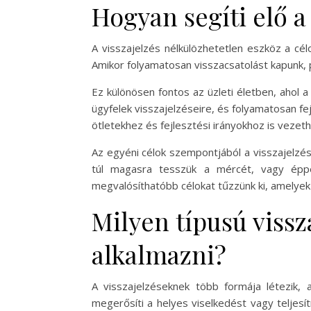
Hogyan segíti elő a 
A visszajelzés nélkülözhetetlen eszköz a cél
Amikor folyamatosan visszacsatolást kapunk, p
Ez különösen fontos az üzleti életben, ahol a
ügyfelek visszajelzéseire, és folyamatosan fej
ötletekhez és fejlesztési irányokhoz is vezeth
Az egyéni célok szempontjából a visszajelzés
túl magasra tesszük a mércét, vagy éppen
megvalósíthatóbb célokat tűzzünk ki, amelyek
Milyen típusú vissz
alkalmazni?
A visszajelzéseknek több formája létezik, 
megerősíti a helyes viselkedést vagy teljesí