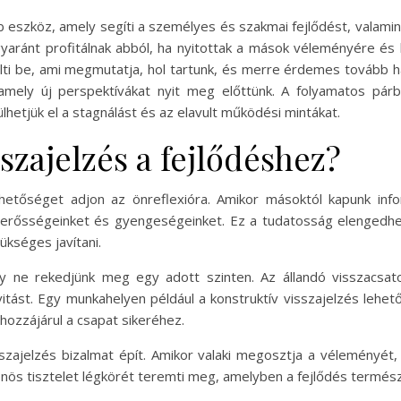
 eszköz, amely segíti a személyes és szakmai fejlődést, valamin
aránt profitálnak abból, ha nyitottak a mások véleményére és kr
tölti be, ami megmutatja, hol tartunk, és merre érdemes tovább h
amely új perspektívákat nyit meg előttünk. A folyamatos pár
ülhetjük el a stagnálást és az elavult működési mintákat.
sszajelzés a fejlődéshez?
hetőséget adjon az önreflexióra. Amikor másoktól kapunk info
erősségeinket és gyengeségeinket. Ez a tudatosság elengedhet
ükséges javítani.
y ne rekedjünk meg egy adott szinten. Az állandó visszacsatol
ivitást. Egy munkahelyen például a konstruktív visszajelzés leh
hozzájárul a csapat sikeréhez.
ajelzés bizalmat épít. Amikor valaki megosztja a véleményét, k
önös tisztelet légkörét teremti meg, amelyben a fejlődés termés