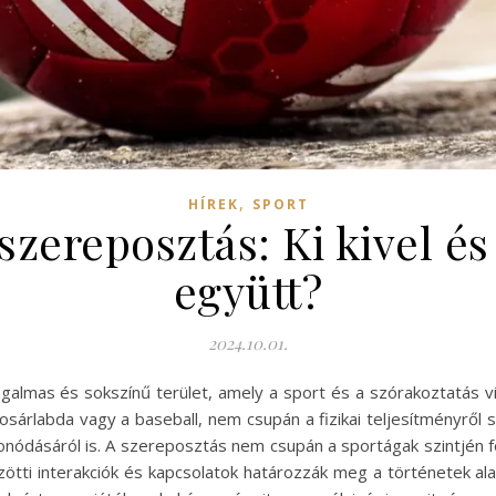
,
HÍREK
SPORT
zereposztás: Ki kivel és
együtt?
2024.10.01.
almas és sokszínű terület, amely a sport és a szórakoztatás vil
kosárlabda vagy a baseball, nem csupán a fizikai teljesítményről 
nódásáról is. A szereposztás nem csupán a sportágak szintjén fo
zötti interakciók és kapcsolatok határozzák meg a történetek al