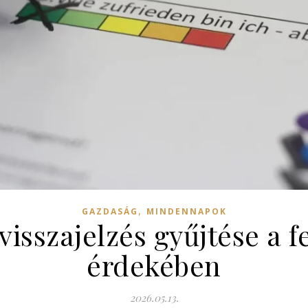
,
GAZDASÁG
MINDENNAPOK
visszajelzés gyűjtése a f
érdekében
2026.05.13.