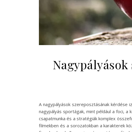
Nagypályások s
A nagypályások szereposztásának kérdése izg
nagypályás sportágak, mint például a foci, a 
csapatmunka és a stratégiák komplex összefo
filmekben és a sorozatokban a karakterek kö