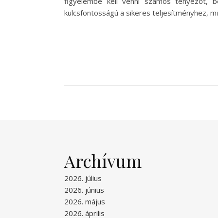
figyelembe kell venni számos tényezőt, b
kulcsfontosságú a sikeres teljesítményhez, m
Archívum
2026. július
2026. június
2026. május
2026. április