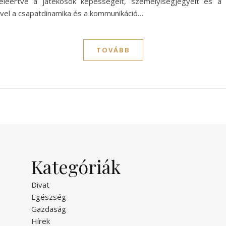
eleértve a játékosok képességeit, személyiségjegyeit és a 
ivel a csapatdinamika és a kommunikáció…
TOVÁBB
Kategóriák
Divat
Egészség
Gazdaság
Hírek