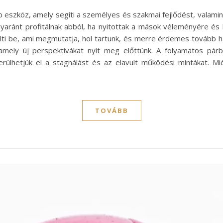
 eszköz, amely segíti a személyes és szakmai fejlődést, valamin
aránt profitálnak abból, ha nyitottak a mások véleményére és kr
tölti be, ami megmutatja, hol tartunk, és merre érdemes tovább h
amely új perspektívákat nyit meg előttünk. A folyamatos pár
kerülhetjük el a stagnálást és az elavult működési mintákat. Mi
TOVÁBB