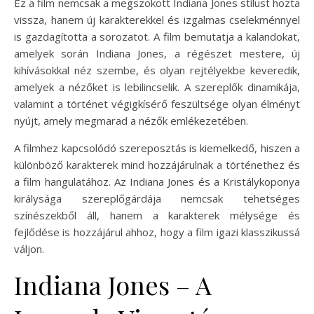
Ez a film nemcsak a megszokott Indiana Jones stílust hozta
vissza, hanem új karakterekkel és izgalmas cselekménnyel
is gazdagította a sorozatot. A film bemutatja a kalandokat,
amelyek során Indiana Jones, a régészet mestere, új
kihívásokkal néz szembe, és olyan rejtélyekbe keveredik,
amelyek a nézőket is lebilincselik. A szereplők dinamikája,
valamint a történet végigkísérő feszültsége olyan élményt
nyújt, amely megmarad a nézők emlékezetében.
A filmhez kapcsolódó szereposztás is kiemelkedő, hiszen a
különböző karakterek mind hozzájárulnak a történethez és
a film hangulatához. Az Indiana Jones és a Kristálykoponya
királysága szereplőgárdája nemcsak tehetséges
színészekből áll, hanem a karakterek mélysége és
fejlődése is hozzájárul ahhoz, hogy a film igazi klasszikussá
váljon.
Indiana Jones – A