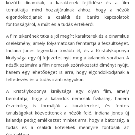
közötti dinamikák, a karakterek fejlődése és a film
tematikája mind hozzájárulnak ahhoz, hogy a nézők
elgondolkodjanak a családi és baráti kapcsolatok
fontosságáról, a múlt és a tudás értékéről.
A film sikerének titka a jól megírt karakterek és a dinamikus
cselekmény, amely folyamatosan fenntartja a feszültséget.
Indiana Jones legendája tovább él, és a Kristálykoponya
királysága egy új fejezetet nyit meg a kalandok sorában. A
nézők számára a film nemcsak szórakoztató élményt nyújt,
hanem egy lehetőséget is arra, hogy elgondolkodjanak a
felfedezés és a tudás iránti vágyukon.
A Kristálykoponya királysága egy olyan film, amely
bemutatja, hogy a kalandok nemcsak fizikailag, hanem
érzelmileg is formálják a karaktereket, és fontos
tanulságokat közvetítenek a nézők felé. Indiana Jones új
kalandja pedig emlékeztet minket arra, hogy a bátorság, a
tudás és a családi kötelékek mennyire fontosak az
életünkben.