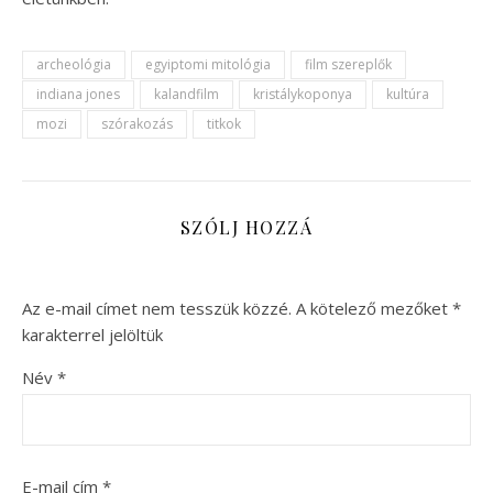
archeológia
egyiptomi mitológia
film szereplők
indiana jones
kalandfilm
kristálykoponya
kultúra
mozi
szórakozás
titkok
SZÓLJ HOZZÁ
Az e-mail címet nem tesszük közzé.
A kötelező mezőket
*
karakterrel jelöltük
Név
*
E-mail cím
*