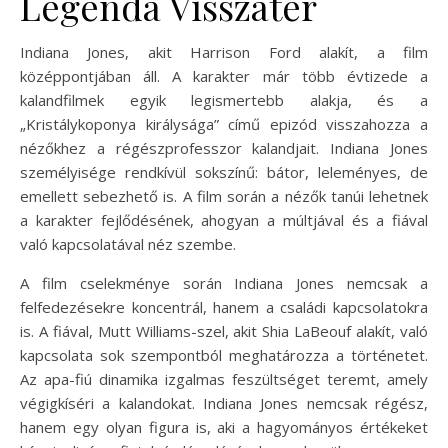
Legenda Visszatér
Indiana Jones, akit Harrison Ford alakít, a film
középpontjában áll. A karakter már több évtizede a
kalandfilmek egyik legismertebb alakja, és a
„Kristálykoponya királysága” című epizód visszahozza a
nézőkhez a régészprofesszor kalandjait. Indiana Jones
személyisége rendkívül sokszínű: bátor, leleményes, de
emellett sebezhető is. A film során a nézők tanúi lehetnek
a karakter fejlődésének, ahogyan a múltjával és a fiával
való kapcsolatával néz szembe.
A film cselekménye során Indiana Jones nemcsak a
felfedezésekre koncentrál, hanem a családi kapcsolatokra
is. A fiával, Mutt Williams-szel, akit Shia LaBeouf alakít, való
kapcsolata sok szempontból meghatározza a történetet.
Az apa-fiú dinamika izgalmas feszültséget teremt, amely
végigkíséri a kalandokat. Indiana Jones nemcsak régész,
hanem egy olyan figura is, aki a hagyományos értékeket