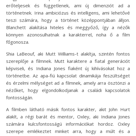
erőteljesek és függetlenek, ami új dimenziót ad a
történetnek. Irina ambiciózus és intelligens, ami lehetővé
teszi számára, hogy a történet középpontjában álljon.
Blanchett alakítása hiteles és meggyőző, így a nézők
könnyen azonosulhatnak a karakterrel, noha ő a film
főgonosza.
Shia LaBeouf, aki Mutt Williams-t alakítja, szintén fontos
szereplője a filmnek. Mutt karaktere a fiatal generációt
képviseli, és Indiana Jones fiaként új kihívásokat hoz a
történetbe. Az apa-fiú kapcsolat dinamikája feszültséget
és érzelmi mélységet ad a filmnek, amely arra ösztönzi a
nézőket, hogy elgondolkodjanak a családi kapcsolatok
fontosságán.
A filmben látható másik fontos karakter, akit John Hurt
alakít, a régi barát és mentor, Oxley, aki Indiana Jones
számára kulcsfontosságú információkat hordoz. Oxley
szerepe emlékeztet minket arra, hogy a múlt és a