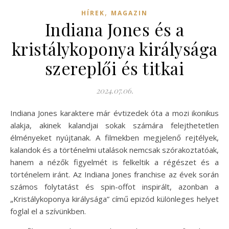
,
HÍREK
MAGAZIN
Indiana Jones és a
kristálykoponya királysága
szereplői és titkai
2024.07.06.
Indiana Jones karaktere már évtizedek óta a mozi ikonikus
alakja, akinek kalandjai sokak számára felejthetetlen
élményeket nyújtanak. A filmekben megjelenő rejtélyek,
kalandok és a történelmi utalások nemcsak szórakoztatóak,
hanem a nézők figyelmét is felkeltik a régészet és a
történelem iránt. Az Indiana Jones franchise az évek során
számos folytatást és spin-offot inspirált, azonban a
„Kristálykoponya királysága” című epizód különleges helyet
foglal el a szívünkben.