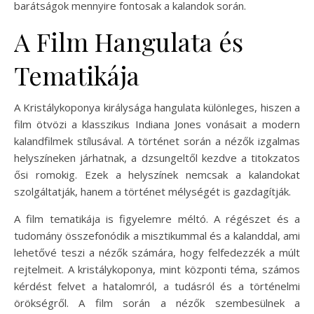
barátságok mennyire fontosak a kalandok során.
A Film Hangulata és
Tematikája
A Kristálykoponya királysága hangulata különleges, hiszen a
film ötvözi a klasszikus Indiana Jones vonásait a modern
kalandfilmek stílusával. A történet során a nézők izgalmas
helyszíneken járhatnak, a dzsungeltől kezdve a titokzatos
ősi romokig. Ezek a helyszínek nemcsak a kalandokat
szolgáltatják, hanem a történet mélységét is gazdagítják.
A film tematikája is figyelemre méltó. A régészet és a
tudomány összefonódik a misztikummal és a kalanddal, ami
lehetővé teszi a nézők számára, hogy felfedezzék a múlt
rejtelmeit. A kristálykoponya, mint központi téma, számos
kérdést felvet a hatalomról, a tudásról és a történelmi
örökségről. A film során a nézők szembesülnek a