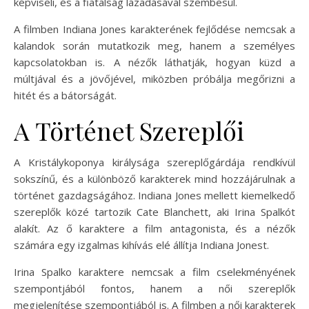
képviseli, és a fiatalság lázadásával szembesül.
A filmben Indiana Jones karakterének fejlődése nemcsak a
kalandok során mutatkozik meg, hanem a személyes
kapcsolatokban is. A nézők láthatják, hogyan küzd a
múltjával és a jövőjével, miközben próbálja megőrizni a
hitét és a bátorságát.
A Történet Szereplői
A Kristálykoponya királysága szereplőgárdája rendkívül
sokszínű, és a különböző karakterek mind hozzájárulnak a
történet gazdagságához. Indiana Jones mellett kiemelkedő
szereplők közé tartozik Cate Blanchett, aki Irina Spalkót
alakít. Az ő karaktere a film antagonista, és a nézők
számára egy izgalmas kihívás elé állítja Indiana Jonest.
Irina Spalko karaktere nemcsak a film cselekményének
szempontjából fontos, hanem a női szereplők
megjelenítése szempontjából is. A filmben a női karakterek