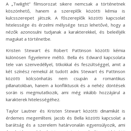
A „Twilight” filmsorozat sikere nemcsak a történetnek
köszönhető, hanem a szereplők közötti kémia is
kulcsszerepet játszik. A főszereplők közötti kapcsolat
hitelessége és érzelmi mélysége teszi lehetővé, hogy a
nézők azonosulni tudjanak a karakterekkel, és beleéljék
magukat a történetbe.
Kristen Stewart és Robert Pattinson közötti kémia
különösen figyelemre méltó. Bella és Edward kapcsolata
tele van szenvedéllyel, titkokkal és feszültséggel, amit a
két színész remekül át tudott adni. Stewart és Pattinson
közötti kölcsönhatás nem csupán a romantikus
pillanatokban, hanem a konfliktusok és a nehéz döntések
során is megmutatkozik, ami még inkább hozzájárul a
karakterek hitelességéhez.
Taylor Lautner és Kristen Stewart közötti dinamikát is
érdemes megemlíteni. Jacob és Bella közötti kapcsolat a
barátság és a szerelem határvonalán egyensúlyozik, ami