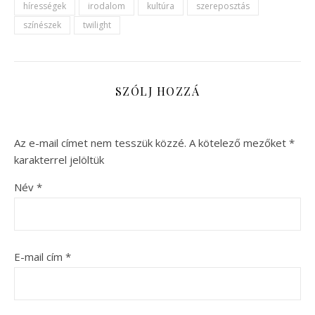
hírességek
irodalom
kultúra
szereposztás
színészek
twilight
SZÓLJ HOZZÁ
Az e-mail címet nem tesszük közzé.
A kötelező mezőket
*
karakterrel jelöltük
Név
*
E-mail cím
*