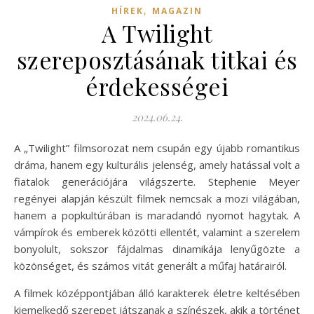
,
HÍREK
MAGAZIN
A Twilight
szereposztásának titkai és
érdekességei
2024.06.24.
A „Twilight” filmsorozat nem csupán egy újabb romantikus
dráma, hanem egy kulturális jelenség, amely hatással volt a
fiatalok generációjára világszerte. Stephenie Meyer
regényei alapján készült filmek nemcsak a mozi világában,
hanem a popkultúrában is maradandó nyomot hagytak. A
vámpírok és emberek közötti ellentét, valamint a szerelem
bonyolult, sokszor fájdalmas dinamikája lenyűgözte a
közönséget, és számos vitát generált a műfaj határairól.
A filmek középpontjában álló karakterek életre keltésében
kiemelkedő szerepet játszanak a színészek, akik a történet