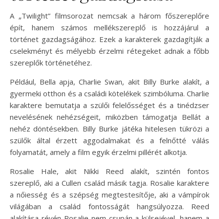
A „Twilight” filmsorozat nemcsak a három főszereplőre
épít, hanem számos mellékszereplő is hozzájárul a
történet gazdagságához. Ezek a karakterek gazdagítják a
cselekményt és mélyebb érzelmi rétegeket adnak a főbb
szereplők történetéhez.
Például, Bella apja, Charlie Swan, akit Billy Burke alakít, a
gyermeki otthon és a családi kötelékek szimbóluma. Charlie
karaktere bemutatja a szülői felelősséget és a tinédzser
nevelésének nehézségeit, miközben támogatja Bellát a
nehéz döntésekben. Billy Burke játéka hitelesen tükrözi a
szülők által érzett aggodalmakat és a felnőtté válás
folyamatát, amely a film egyik érzelmi pillérét alkotja.
Rosalie Hale, akit Nikki Reed alakít, szintén fontos
szereplő, aki a Cullen család másik tagja. Rosalie karaktere
a nőiesség és a szépség megtestesítője, aki a vámpírok
világában a család fontosságát hangsúlyozza. Reed
alakítása révén Rosalie nem csupán a külsejével, hanem a