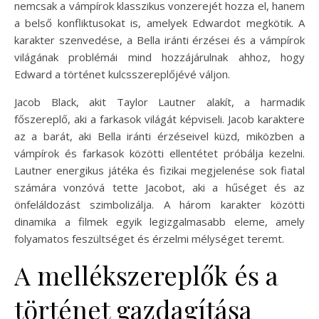
nemcsak a vámpírok klasszikus vonzerejét hozza el, hanem
a belső konfliktusokat is, amelyek Edwardot megkötik. A
karakter szenvedése, a Bella iránti érzései és a vámpírok
világának problémái mind hozzájárulnak ahhoz, hogy
Edward a történet kulcsszereplőjévé váljon.
Jacob Black, akit Taylor Lautner alakít, a harmadik
főszereplő, aki a farkasok világát képviseli. Jacob karaktere
az a barát, aki Bella iránti érzéseivel küzd, miközben a
vámpírok és farkasok közötti ellentétet próbálja kezelni.
Lautner energikus játéka és fizikai megjelenése sok fiatal
számára vonzóvá tette Jacobot, aki a hűséget és az
önfeláldozást szimbolizálja. A három karakter közötti
dinamika a filmek egyik legizgalmasabb eleme, amely
folyamatos feszültséget és érzelmi mélységet teremt.
A mellékszereplők és a
történet gazdagítása