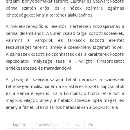
érzelmi bonyodalmakat teremt. Lautner és Stewart közötti
kémia szintén erős, és a nézők számára izgalmas
lehetőségeket kínál a történet alakulásához.
A mellékszereplők is jelentős mértékben hozzájárulnak a
kémiai dinamikához. A Cullen család tagjai közötti kötelékek,
valamint a vámpírok és farkasok közötti ellentét
feszültséget teremt, amely a cselekmény izgalmát növeli.
A színészek közötti kölcsönhatások és a karakterek közötti
kapcsolatok mélysége teszi a „Twilight” filmsorozatot
emlékezetessé és maradandóvá.
A „Twilight” szereposztása tehát nemcsak a színészek
tehetségén múlik, hanem a karakterek közötti kapcsolatok
és a kémia erején is. Ez a kombináció hozta létre azt a
mágikus világot, amely a fiatalok szívébe lopta magát, és
amely a filmek után is tartós hatással van a popkultúrára.
adaptáció
érdekességek
fantasy
film