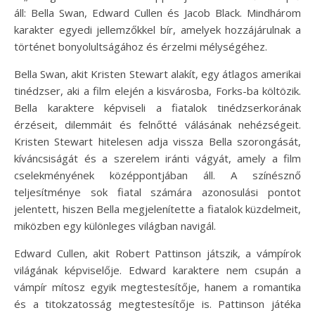
áll: Bella Swan, Edward Cullen és Jacob Black. Mindhárom
karakter egyedi jellemzőkkel bír, amelyek hozzájárulnak a
történet bonyolultságához és érzelmi mélységéhez.
Bella Swan, akit Kristen Stewart alakít, egy átlagos amerikai
tinédzser, aki a film elején a kisvárosba, Forks-ba költözik.
Bella karaktere képviseli a fiatalok tinédzserkorának
érzéseit, dilemmáit és felnőtté válásának nehézségeit.
Kristen Stewart hitelesen adja vissza Bella szorongását,
kíváncsiságát és a szerelem iránti vágyát, amely a film
cselekményének középpontjában áll. A színésznő
teljesítménye sok fiatal számára azonosulási pontot
jelentett, hiszen Bella megjelenítette a fiatalok küzdelmeit,
miközben egy különleges világban navigál.
Edward Cullen, akit Robert Pattinson játszik, a vámpírok
világának képviselője. Edward karaktere nem csupán a
vámpír mítosz egyik megtestesítője, hanem a romantika
és a titokzatosság megtestesítője is. Pattinson játéka