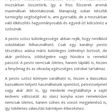
mozsárban összetörik, így a friss fűszerek aromái
maximálisan kibontakoznak. Manapság sokan készítik
turmixgép segítségével is, ami gyorsabb, de a mozsárban
való elkészítés hagyományosabb és egyedi ízt kölcsönöz a
szósznak.
A pesto szósz különlegessége abban rejlik, hogy rendkívül
sokoldalúan felhasználható. Csak egy kanálnyi pesto
tésztához adása máris különleges ízélményt biztosít, de
akár pirítósra, zöldségekre vagy húsokra is remekül
passzol. A pesto nemcsak ízletes, hanem tápláló is, hiszen
a fenyőmag és az olívaolaj egészséges zsírokat tartalmaz.
A pesto szósz könnyen variálható is, hiszen a klasszikus
bazsalikom helyett használhatunk spenótot, petrezselymet
vagy akár diót is, így mindenki megtalálhatja a saját
kedvenc változatát. Az olasz konyha ezen remekműve
nemcsak ízletes, hanem színes és vonzó megjelenésű is,
így tökéletes választás bármilyen étkezéshez.