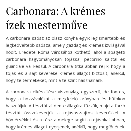
Carbonara: A krémes
ízek mesterműve
A carbonara szósz az olasz konyha egyik legismertebb és
legkedveltebb szósza, amely gazdag és krémes ízvilágával
hódít. Eredete Róma városához köthető, ahol a spagetti
carbonara hagyományosan tojással, pecorino sajttal és
guanciale-val készül. A carbonara titka abban rejlik, hogy a
tojás és a sajt keveréke krémes állagot biztosít, anélkül,
hogy tejtermékeket, mint a tejszínt használnánk.
A carbonara elkészítése viszonylag egyszerű, de fontos,
hogy a hozzávalókat a megfelelő arányban és hőfokon
használjuk. A tésztát al dente állagúra főzzük, majd a forró
tésztát összekeverjük a tojásos-sajtos keverékkel. A
hőmérséklet és a tészta melege segíti a tojásokat abban,
hogy krémes állagot nyerjenek, anélkül, hogy megfőnének.