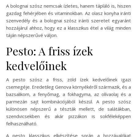
A bolognai szósz nemcsak ízletes, hanem tápláló is, hiszen
gazdag fehérjében és vitaminokban. Az olasz konyha iránti
szenvedély és a bolognai szósz iránti szeretet egyaránt
hozzájárul ahhoz, hogy ez a klasszikus étel a világ minden
táján népszerűvé váljon.
Pesto: A friss ízek
kedvelőinek
A pesto szósz a friss, zöld ízek kedvelőinek igazi
csemegéje. Eredetileg Genova környékéről származik, és a
bazsalikom, a fenyőmag, a fokhagyma, az olívaolaj és a
parmezán sajt kombinációjából készül. A pesto szósz
különösen népszerű a tészták mellett, de salátákban,
szendvicsekben és akár pizzákon is sokféleképpen
felhasználható.
A pesto klasszikus elkészítése során a hozzávalókat