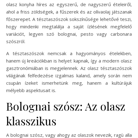
olasz konyha híres az egyszerű, de nagyszerű ételeiről,
ahol a friss zöldségek, a fűszerek és az olívaolaj játszanak
főszerepet. A tésztaszószok sokszínűsége lehetővé teszi,
hogy mindenki megtalálja a saját ízlésének megfelelő
variációt, legyen szó bolognai, pesto vagy carbonara
szószról.
A tésztaszószok nemcsak a hagyományos ételekben,
hanem új kreációkban is helyet kapnak, így a modern olasz
gasztronómiában is megjelennek. Az olasz tésztaszószok
világának felfedezése izgalmas kaland, amely során nem
csupán ízeket ismerhetünk meg, hanem a kultúrájuk
mélyebb aspektusait is.
Bolognai szósz: Az olasz
klasszikus
A bolognai szósz, vagy ahogy az olaszok nevezik, ragù alla