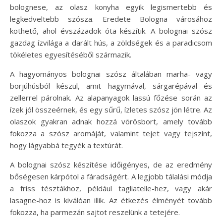
bolognese, az olasz konyha egyik legismertebb és
legkedveltebb szósza. Eredete Bologna városához
köthető, ahol évszázadok óta készítik. A bolognai szósz
gazdag ízvilága a darált hús, a zöldségek és a paradicsom
tökéletes egyesítéséből származik.
A hagyományos bolognai szósz általában marha- vagy
borjúhúsból készül, amit hagymával, sárgarépával és
zellerrel párolnak. Az alapanyagok lassú főzése során az
ízek jól összeérnek, és egy sűrű, ízletes szósz jön létre. Az
olaszok gyakran adnak hozzá vörösbort, amely tovább
fokozza a szósz aromáját, valamint tejet vagy tejszínt,
hogy lágyabbá tegyék a textúrát.
A bolognai szósz készítése időigényes, de az eredmény
bőségesen kárpótol a fáradságért. A legjobb tálalási módja
a friss tésztákhoz, például tagliatelle-hez, vagy akár
lasagne-hoz is kiválóan illik. Az étkezés élményét tovább
fokozza, ha parmezán sajtot reszelünk a tetejére.