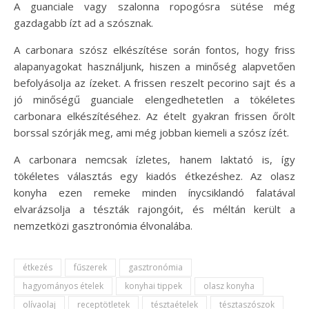
A guanciale vagy szalonna ropogósra sütése még
gazdagabb ízt ad a szósznak.
A carbonara szósz elkészítése során fontos, hogy friss
alapanyagokat használjunk, hiszen a minőség alapvetően
befolyásolja az ízeket. A frissen reszelt pecorino sajt és a
jó minőségű guanciale elengedhetetlen a tökéletes
carbonara elkészítéséhez. Az ételt gyakran frissen őrölt
borssal szórják meg, ami még jobban kiemeli a szósz ízét.
A carbonara nemcsak ízletes, hanem laktató is, így
tökéletes választás egy kiadós étkezéshez. Az olasz
konyha ezen remeke minden ínycsiklandó falatával
elvarázsolja a tészták rajongóit, és méltán került a
nemzetközi gasztronómia élvonalába.
étkezés
fűszerek
gasztronómia
hagyományos ételek
konyhai tippek
olasz konyha
olívaolaj
receptötletek
tésztaételek
tésztaszószok