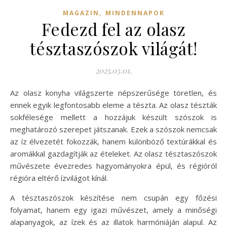
,
MAGAZIN
MINDENNAPOK
Fedezd fel az olasz
tésztaszószok világát!
2025.03.01.
Az olasz konyha világszerte népszerűsége töretlen, és
ennek egyik legfontosabb eleme a tészta. Az olasz tészták
sokfélesége mellett a hozzájuk készült szószok is
meghatározó szerepet játszanak. Ezek a szószok nemcsak
az íz élvezetét fokozzák, hanem különböző textúrákkal és
aromákkal gazdagítják az ételeket. Az olasz tésztaszószok
művészete évezredes hagyományokra épül, és régióról
régióra eltérő ízvilágot kínál.
A tésztaszószok készítése nem csupán egy főzési
folyamat, hanem egy igazi művészet, amely a minőségi
alapanyagok, az ízek és az illatok harmóniáján alapul. Az