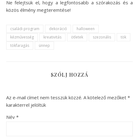
Ne felejtsük el, hogy a legfontosabb a szórakozás és a
közös élmény megteremtése!
családi program
dekoráció
halloween
kézművesség
kreativitás
ötletek
szezonális
tök
tökfaragás
ünnep
SZÓLJ HOZZÁ
Az e-mail címet nem tesszük közzé.
A kötelező mezőket
*
karakterrel jelöltük
Név
*