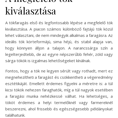
kiválasztása
A tökfaragás első és legfontosabb lépése a megfelelő tök
kiválasztása. A piacon számos különböző fajtájú tök közül
lehet választani, de nem mindegyik alkalmas a faragásra. Az
ideális tök körteformájú, sima héjú, és stabil alapja van,
hogy könnyen álljon a talajon. A narancssárga szín a
legelterjedtebb, de az egyre népszerűbb fehér, zöld vagy
sárga tökök is izgalmas lehetőségeket kínálnak.
Fontos, hogy a tök ne legyen sérült vagy rothadt, mert ez
megnehezítheti a faragást és csökkentheti a végeredmény
esztétikáját. Emellett érdemes figyelni a méretre is: a túl
kicsi tökök nehezen faraghatók, míg a túl nagyok esetében
a faragási munka nehézkessé válhat. Ha lehetséges, a
tököt érdemes a helyi termelőknél vagy farmereknél
beszerezni, ahol frissebb és egészségesebb példányokat
találhatunk.