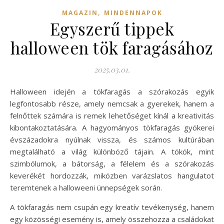
,
MAGAZIN
MINDENNAPOK
Egyszerű tippek
halloween tök faragásához
2025.03.01.
Halloween idején a tökfaragás a szórakozás egyik
legfontosabb része, amely nemcsak a gyerekek, hanem a
felnőttek számára is remek lehetőséget kínál a kreativitás
kibontakoztatására. A hagyományos tökfaragás gyökerei
évszázadokra nyúlnak vissza, és számos kultúrában
megtalálható a világ különböző tájain. A tökök, mint
szimbólumok, a bátorság, a félelem és a szórakozás
keverékét hordozzák, miközben varázslatos hangulatot
teremtenek a halloweeni ünnepségek során.
A tökfaragás nem csupán egy kreatív tevékenység, hanem
egy közösségi esemény is, amely összehozza a családokat