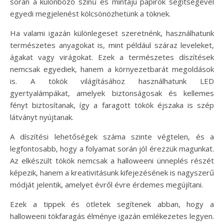
során a különböző színű és mintájú papírok segítségével
egyedi megjelenést kölcsönözhetünk a töknek.
Ha valami igazán különlegeset szeretnénk, használhatunk
természetes anyagokat is, mint például száraz leveleket,
ágakat vagy virágokat. Ezek a természetes díszítések
nemcsak egyediek, hanem a környezetbarát megoldások
is. A tökök világításához használhatunk LED
gyertyalámpákat, amelyek biztonságosak és kellemes
fényt biztosítanak, így a faragott tökök éjszaka is szép
látványt nyújtanak.
A díszítési lehetőségek száma szinte végtelen, és a
legfontosabb, hogy a folyamat során jól érezzük magunkat.
Az elkészült tökök nemcsak a halloweeni ünneplés részét
képezik, hanem a kreativitásunk kifejezésének is nagyszerű
módját jelentik, amelyet évről évre érdemes megújítani.
Ezek a tippek és ötletek segítenek abban, hogy a
halloweeni tökfaragás élménye igazán emlékezetes legyen.