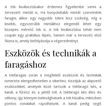
A tök kiválasztásakor érdemes figyelembe venni a
tervezett mintát is. Ha bonyolultabb mintát szeretnénk
faragni, akkor egy nagyobb tökre lesz szükség, míg a
kisebb, egyszerűbb mintákhoz elegendő lehet egy
közepes méretű tök is. A tök kiválasztása tehát nem
csupán egy praktikus lépés, hanem már a tervezés első
fázisa is, amely befolyásolja a végeredményt.
Eszközök és technikák a
faragáshoz
A tökfaragás során a megfelelő eszközök és technikák
ismerete elengedhetetlen a sikerhez. Kezdjük az alapvető
eszközökkel, amelyek közé tartozik a tökfaragó kés, a
kanál, a fűrész és a jelölő toll. A tökfaragó kés éles és
vékony, így könnyen belevághatunk a tök húsába, miközben
pontos vonalakat rajzolhatunk. A kanál pedig segít