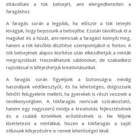
eltávolítani a tök belsejét, ami elengedhetetlen a
faragáshoz.
A faragás során a legjobb, ha először a tök tetejét
levágjuk, hogy bejussunk a belsejébe. Ezután távolítsuk el a
magokat és a húsát, ami nemcsak a faragást könnyíti meg,
hanem a tök későbbi díszítése szempontjából is fontos. A
tök belsejének alapos kiürítése után elkezdhetjük a minták
megrajzolását. Használhatunk sablonokat, de szabadkézi
rajzolással is kifejezhetjük kreativitásunkat.
A faragás során figyeljünk a biztonságra: mindig
használjunk védőkesztyűt, és ha lehetséges, dolgozzunk
felnőtt felügyelete mellett, ha gyerekek is részt vesznek a
tevékenységben. A tökfaragás nemcsak szórakoztató,
hanem egy nagyszerű módja a kreativitás fejlesztésének
és a családi kötelékek erősítésének is. Ne féljünk
kísérletezni a mintákkal, hiszen a tökfaragás a saját
stílusunk kifejezésére is remek lehetőséget kínál.