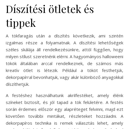
Díszítési ötletek és
tippek
A tökfaragás után a díszítés következik, ami szintén
izgalmas része a folyamatnak. A díszítési lehetőségek
széles skálája áll rendelkezésünkre, attól függően, hogy
milyen stílust szeretnénk elérni. A hagyományos halloweeni
tökök általában arccal rendelkeznek, de számos más
kreatív ötlet is létezik. Például a tököt festhetjük,
dekorpapírral bevonhatjuk, vagy akár különböző anyagokkal
díszíthetjük.
A festéshez használhatunk akrilfestéket, amely élénk
színeket biztosít, és jól tapad a tök felületére. A festés
során érdemes először egy alapréteget felvinni, majd ezt
követően további mintákat, részleteket hozzáadni. A
dekorpapíros technika is remek választás lehet, amely