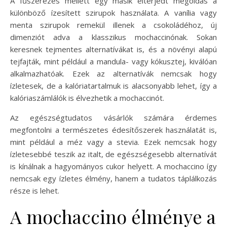
A fűszerezés mellett egy másik elterjedt megoldás a
különböző ízesített szirupok használata. A vanília vagy
menta szirupok remekül illenek a csokoládéhoz, új
dimenziót adva a klasszikus mochaccinónak. Sokan
keresnek tejmentes alternatívákat is, és a növényi alapú
tejfajták, mint például a mandula- vagy kókusztej, kiválóan
alkalmazhatóak. Ezek az alternatívák nemcsak hogy
ízletesek, de a kalóriatartalmuk is alacsonyabb lehet, így a
kalóriaszámlálók is élvezhetik a mochaccinót.
Az egészségtudatos vásárlók számára érdemes
megfontolni a természetes édesítőszerek használatát is,
mint például a méz vagy a stevia. Ezek nemcsak hogy
ízletesebbé teszik az italt, de egészségesebb alternatívát
is kínálnak a hagyományos cukor helyett. A mochaccino így
nemcsak egy ízletes élmény, hanem a tudatos táplálkozás
része is lehet.
A mochaccino élménye a