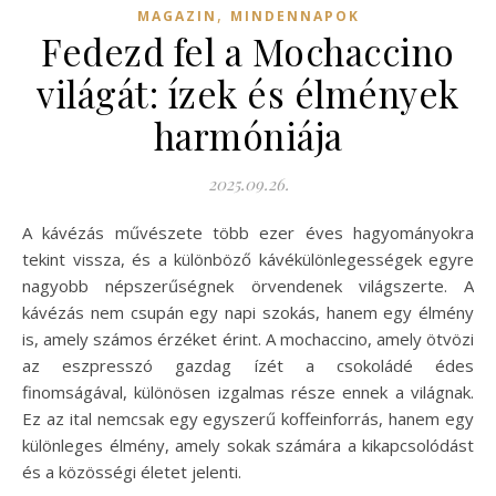
,
MAGAZIN
MINDENNAPOK
Fedezd fel a Mochaccino
világát: ízek és élmények
harmóniája
2025.09.26.
A kávézás művészete több ezer éves hagyományokra
tekint vissza, és a különböző kávékülönlegességek egyre
nagyobb népszerűségnek örvendenek világszerte. A
kávézás nem csupán egy napi szokás, hanem egy élmény
is, amely számos érzéket érint. A mochaccino, amely ötvözi
az eszpresszó gazdag ízét a csokoládé édes
finomságával, különösen izgalmas része ennek a világnak.
Ez az ital nemcsak egy egyszerű koffeinforrás, hanem egy
különleges élmény, amely sokak számára a kikapcsolódást
és a közösségi életet jelenti.