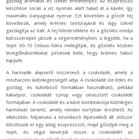
gazdag aromákat és ízeket eredményez. Az eszpresszó
készítése során a víz nyomás alatt halad át a kávén, így
maximális ízanyagokat nyerve. Ezt követően a gőzölt tej
következik, amely krémes textúrájával és lágy ízével
gazdagítja az italt. A tej hőmérséklete és a gőzölés módja
kulcsszerepet játszik a végeredményben; a legjobb, ha a
tejet 60-70 Celsius-fokra melegítjük, és gőzölés közben
levegőbuborékokat juttatunk bele, hogy krémes habot
kapjunk.
A harmadik alapvető összetevő a csokoládé, amely a
mochaccino különlegességét adja. A csokoládé íze édes és
gazdag, és különböző formákban használható, például
kakaópor, csokoládé szirup vagy olvasztott csokoládé
formájában. A csokoládé és a kávé kombinációja különleges
harmóniát teremt, amely minden kortyban érezhető. Az
elkészítés folyamata a következő lépésekből áll: először
készítsünk el egy adag eszpresszót, majd gőzöljük meg a
tejet, és végül keverjük össze a csokoládét az