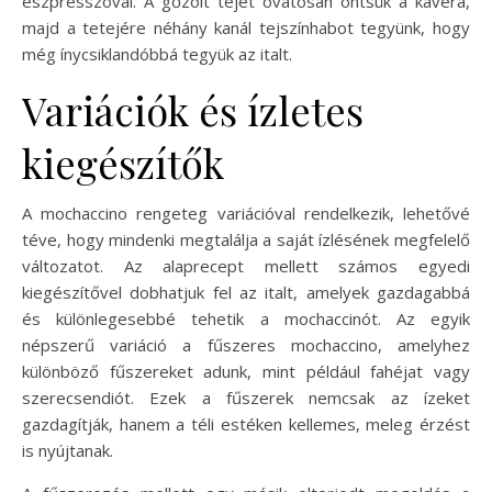
eszpresszóval. A gőzölt tejet óvatosan öntsük a kávéra,
majd a tetejére néhány kanál tejszínhabot tegyünk, hogy
még ínycsiklandóbbá tegyük az italt.
Variációk és ízletes
kiegészítők
A mochaccino rengeteg variációval rendelkezik, lehetővé
téve, hogy mindenki megtalálja a saját ízlésének megfelelő
változatot. Az alaprecept mellett számos egyedi
kiegészítővel dobhatjuk fel az italt, amelyek gazdagabbá
és különlegesebbé tehetik a mochaccinót. Az egyik
népszerű variáció a fűszeres mochaccino, amelyhez
különböző fűszereket adunk, mint például fahéjat vagy
szerecsendiót. Ezek a fűszerek nemcsak az ízeket
gazdagítják, hanem a téli estéken kellemes, meleg érzést
is nyújtanak.