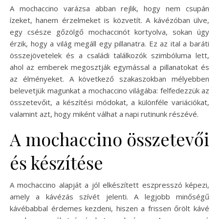
A mochaccino varázsa abban rejlik, hogy nem csupán
ízeket, hanem érzelmeket is közvetít. A kávézóban ülve,
egy csésze gőzölgő mochaccinót kortyolva, sokan úgy
érzik, hogy a világ megáll egy pillanatra. Ez az ital a baráti
összejövetelek és a családi találkozók szimbóluma lett,
ahol az emberek megosztják egymással a pillanatokat és
az élményeket. A következő szakaszokban mélyebben
belevetjük magunkat a mochaccino világába: felfedezzük az
összetevőit, a készítési módokat, a különféle variációkat,
valamint azt, hogy miként válhat a napi rutinunk részévé.
A mochaccino összetevői
és készítése
A mochaccino alapját a jól elkészített eszpresszó képezi,
amely a kávézás szívét jelenti. A legjobb minőségű
kávébabbal érdemes kezdeni, hiszen a frissen őrölt kávé