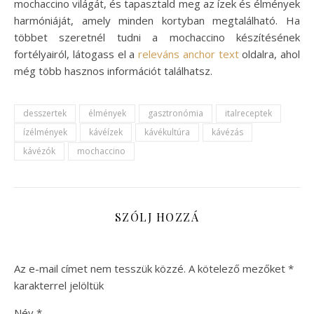
mochaccino világát, és tapasztald meg az ízek és élmények
harmóniáját, amely minden kortyban megtalálható. Ha
többet szeretnél tudni a mochaccino készítésének
fortélyairól, látogass el a
releváns anchor text
oldalra, ahol
még több hasznos információt találhatsz.
desszertek
élmények
gasztronómia
italreceptek
ízélmények
kávéízek
kávékultúra
kávézás
kávézók
mochaccino
SZÓLJ HOZZÁ
Az e-mail címet nem tesszük közzé.
A kötelező mezőket
*
karakterrel jelöltük
Név
*