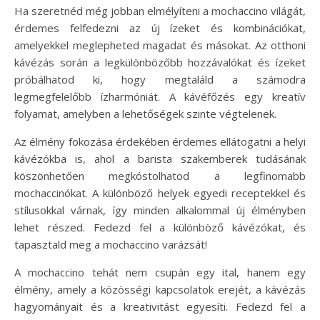
Ha szeretnéd még jobban elmélyíteni a mochaccino világát,
érdemes felfedezni az új ízeket és kombinációkat,
amelyekkel meglepheted magadat és másokat. Az otthoni
kávézás során a legkülönbözőbb hozzávalókat és ízeket
próbálhatod ki, hogy megtaláld a számodra
legmegfelelőbb ízharmóniát. A kávéfőzés egy kreatív
folyamat, amelyben a lehetőségek szinte végtelenek.
Az élmény fokozása érdekében érdemes ellátogatni a helyi
kávézókba is, ahol a barista szakemberek tudásának
köszönhetően megkóstolhatod a legfinomabb
mochaccinókat. A különböző helyek egyedi receptekkel és
stílusokkal várnak, így minden alkalommal új élményben
lehet részed. Fedezd fel a különböző kávézókat, és
tapasztald meg a mochaccino varázsát!
A mochaccino tehát nem csupán egy ital, hanem egy
élmény, amely a közösségi kapcsolatok erejét, a kávézás
hagyományait és a kreativitást egyesíti. Fedezd fel a