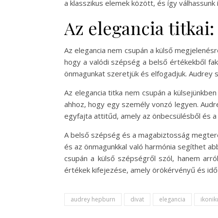
a klasszikus elemek között, és így válhassunk
Az elegancia titkai
Az elegancia nem csupán a külső megjelenésrő
hogy a valódi szépség a belső értékekből fak
önmagunkat szeretjük és elfogadjuk. Audrey 
Az elegancia titka nem csupán a külsejünkben
ahhoz, hogy egy személy vonzó legyen. Audrey
egyfajta attitűd, amely az önbecsülésből és a 
A belső szépség és a magabiztosság megterem
és az önmagunkkal való harmónia segíthet ab
csupán a külső szépségről szól, hanem arról
értékek kifejezése, amely örökérvényű és időt
audrey hepburn
divat
elegancia
ikonik