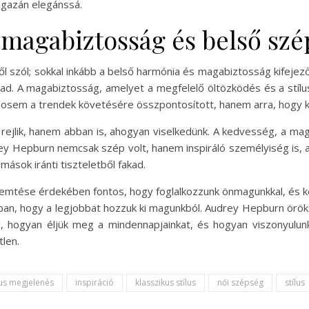
 igazán elegánssá.
: magabiztosság és belső sz
l szól; sokkal inkább a belső harmónia és magabiztosság kifejez
ad. A magabiztosság, amelyet a megfelelő öltözködés és a stílu
sosem a trendek követésére összpontosított, hanem arra, hogy k
 rejlik, hanem abban is, ahogyan viselkedünk. A kedvesség, a m
 Hepburn nemcsak szép volt, hanem inspiráló személyiség is, aki
mások iránti tiszteletből fakad.
tése érdekében fontos, hogy foglalkozzunk önmagunkkal, és ke
ban, hogy a legjobbat hozzuk ki magunkból. Audrey Hepburn öröks
, hogyan éljük meg a mindennapjainkat, és hogyan viszonyulun
len.
us megjelenés
inspiráció
klasszikus stílus
női szépség
stílus