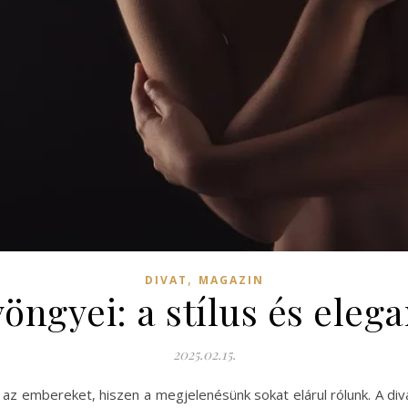
,
DIVAT
MAGAZIN
ngyei: a stílus és elega
2025.02.15.
ta az embereket, hiszen a megjelenésünk sokat elárul rólunk. A div