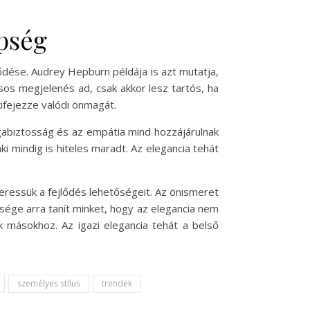
épség
ődése. Audrey Hepburn példája is azt mutatja,
sos megjelenés ad, csak akkor lesz tartós, ha
ifejezze valódi önmagát.
agabiztosság és az empátia mind hozzájárulnak
 mindig is hiteles maradt. Az elegancia tehát
ressük a fejlődés lehetőségeit. Az önismeret
ége arra tanít minket, hogy az elegancia nem
k másokhoz. Az igazi elegancia tehát a belső
személyes stílus
trendek