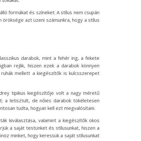
 sokakat.
álló formákat és színeket. A stílus nem csupán
rn öröksége azt üzeni számunkra, hogy a stílus
asszikus darabok, mint a fehér ing, a fekete
ságban rejlik, hiszen ezek a darabok könnyen
ruhák mellett a kiegészítők is kulcsszerepet
drey tipikus kiegészítője volt a nagy méretű
 a letisztult, de nőies darabok tökéletesen
tosan tudta, hogyan kell ezt megvalósítani.
ák kiválasztása, valamint a kiegészítők okos
ük a saját testünket és stílusunkat, hiszen a
nöz minket, hogy keressük a saját stílusunkat