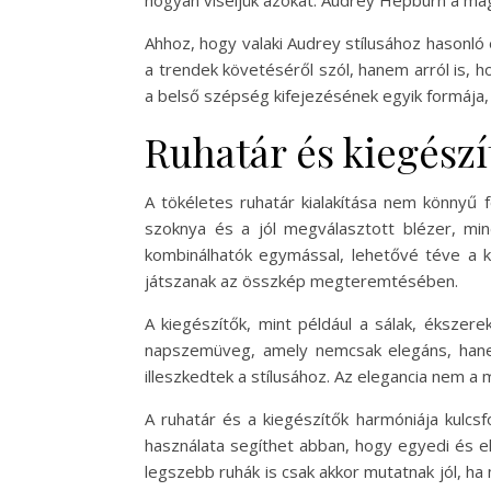
hogyan viseljük azokat. Audrey Hepburn a mag
Ahhoz, hogy valaki Audrey stílusához hasonló 
a trendek követéséről szól, hanem arról is, h
a belső szépség kifejezésének egyik formája,
Ruhatár és kiegészí
A tökéletes ruhatár kialakítása nem könnyű 
szoknya és a jól megválasztott blézer, mind
kombinálhatók egymással, lehetővé téve a kü
játszanak az összkép megteremtésében.
A kiegészítők, mint például a sálak, ékszer
napszemüveg, amely nemcsak elegáns, hanem 
illeszkedtek a stílusához. Az elegancia nem 
A ruhatár és a kiegészítők harmóniája kulcs
használata segíthet abban, hogy egyedi és el
legszebb ruhák is csak akkor mutatnak jól, h