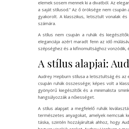
elemek sosem mennek ki a divatból. Az eleganc
a saját stílusod.” Az ő öröksége nem csupán a
gyakorolt. A klasszikus, letisztult vonalak é
számára.
A stílus nem csupán a ruhák és kiegészítők
eleganciája azért maradt fenn az idő múlásá
szépséghez és a kifinomultsághoz vonzódik, és
A stílus alapjai: A
Audrey Hepburn stílusa a letisztultság és a
csupán ruhák összessége; képes volt a klass
gyönyörű kiegészítők és a minimalista smink 
hangsúlyozzák a nőiességet.
A stílus alapjait a megfelelő ruhák kiválas
természetes anyagokat, amelyek nemcsak kény
táska, szintén hozzájárultak ahhoz, hogy Au