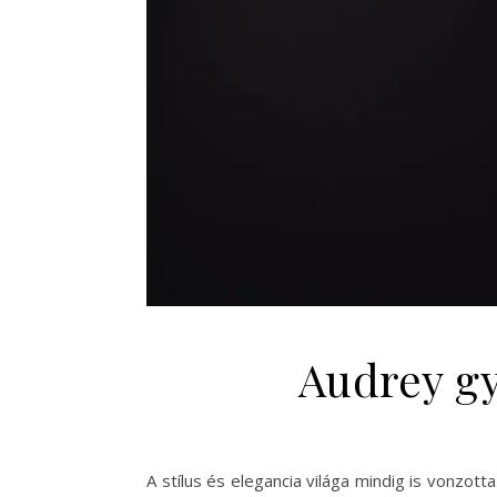
Audrey gyö
A stílus és elegancia világa mindig is vonzot