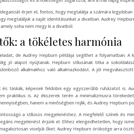
abiztosságot és a nőiességet sugározta, ami a mai napig inspirál
eleganciát érjen el, fontos, hogy megtalálja a számára legjobban 
ogy megtaláljuk a saját identitásunkat a divatban. Audrey Hepbu
 amely soha nem megy ki a divatból.
tők: a tökéletes harmónia
feladat, de Audrey Hepburn példája segíthet a folyamatban. A kl
ig jó alapot nyújtanak. Hepburn stílusának titka a sokoldalú
lönböző alkalmakhoz való alkalmazkodást. A jól megválasztott 
ek és táskák, képesek feldobni egy egyszerűbb ruházatot is. Au
praktikus is. Az ékszerek terén a minimalizmusra törekedett;
a mennyiségben, hanem a minőségben rejlik, és Audrey Hepburn pon
fontosságú a stílusos megjelenéshez. A megfelelő színek és mint
egáns megjelenést érjünk el. Ehhez elengedhetetlen, hogy ismerj
a magabiztosan viseljük őket. Audrey Hepburn öröksége arra ösztö