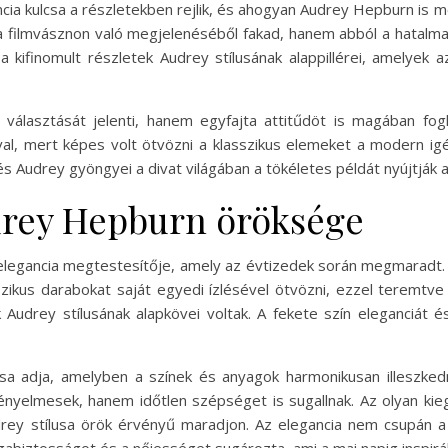
ia kulcsa a részletekben rejlik, és ahogyan Audrey Hepburn is m
 filmvásznon való megjelenéséből fakad, hanem abból a hatalmas 
s a kifinomult részletek Audrey stílusának alappillérei, amelyek a
 választását jelenti, hanem egyfajta attitűdöt is magában f
val, mert képes volt ötvözni a klasszikus elemeket a modern i
 Audrey gyöngyei a divat világában a tökéletes példát nyújtják ar
udrey Hepburn öröksége
z elegancia megtestesítője, amely az évtizedek során megmaradt.
zikus darabokat saját egyedi ízlésével ötvözni, ezzel teremtve 
Audrey stílusának alapkövei voltak. A fekete szín eleganciát és 
ztása adja, amelyben a színek és anyagok harmonikusan illesz
elmesek, hanem időtlen szépséget is sugallnak. Az olyan kieg
drey stílusa örök érvényű maradjon. Az elegancia nem csupán a