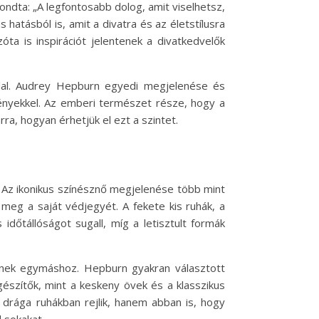
ondta: „A legfontosabb dolog, amit viselhetsz,
hatásból is, amit a divatra és az életstílusra
zóta is inspirációt jelentenek a divatkedvelők
oglal. Audrey Hepburn egyedi megjelenése és
gényekkel. Az emberi természet része, hogy a
ra, hogyan érhetjük el ezt a szintet.
 Az ikonikus színésznő megjelenése több mint
meg a saját védjegyét. A fekete kis ruhák, a
időtállóságot sugall, míg a letisztult formák
kednek egymáshoz. Hepburn gyakran választott
észítők, mint a keskeny övek és a klasszikus
 drága ruhákban rejlik, hanem abban is, hogy