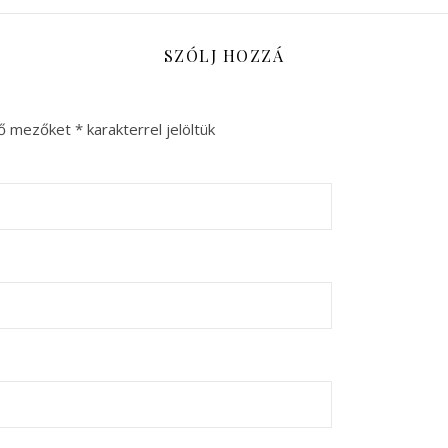
SZÓLJ HOZZÁ
ző mezőket
*
karakterrel jelöltük