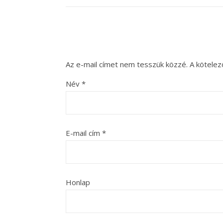
Az e-mail címet nem tesszük közzé.
A kötele
Név
*
E-mail cím
*
Honlap