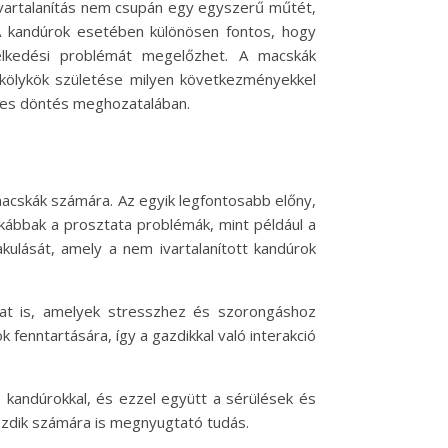
 ivartalanítás nem csupán egy egyszerű műtét,
A kandúrok esetében különösen fontos, hogy
selkedési problémát megelőzhet. A macskák
t kölykök születése milyen következményekkel
elyes döntés meghozatalában.
acskák számára. Az egyik legfontosabb előny,
tkábbak a prosztata problémák, mint például a
kulását, amely a nem ivartalanított kandúrok
at is, amelyek stresszhez és szorongáshoz
fenntartására, így a gazdikkal való interakció
s kandúrokkal, és ezzel együtt a sérülések és
azdik számára is megnyugtató tudás.