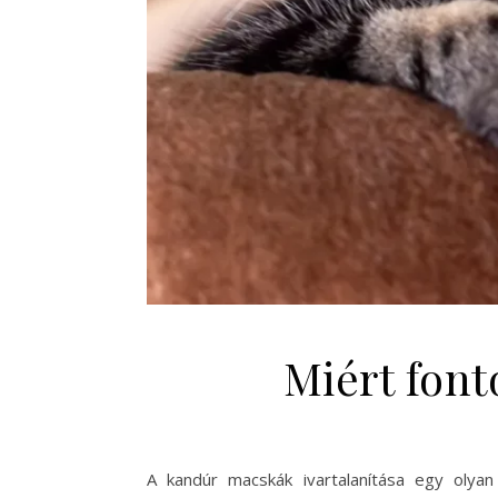
Miért font
A kandúr macskák ivartalanítása egy olya