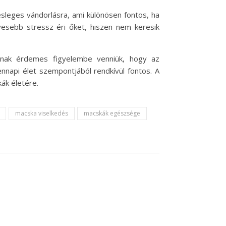
lesleges vándorlásra, ami különösen fontos, ha
vesebb stressz éri őket, hiszen nem keresik
iknak érdemes figyelembe venniük, hogy az
napi élet szempontjából rendkívül fontos. A
kák életére.
macska viselkedés
macskák egészsége