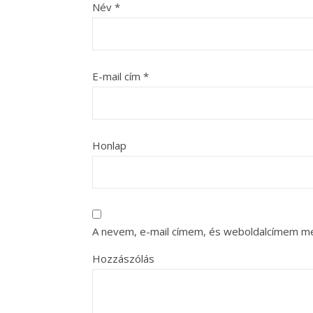
Név
*
E-mail cím
*
Honlap
A nevem, e-mail címem, és weboldalcímem m
Hozzászólás