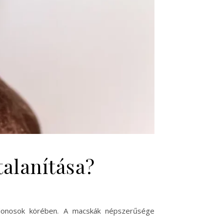
talanítása?
ajdonosok körében. A macskák népszerűsége