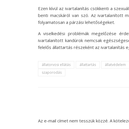
Ezen kívül az ivartalanítás csökkenti a szexu
benti macskáról van szó. Az ivartalanított
folyamatosan a párzási lehetőségeket.
A viselkedési problémák megelőzése érdek
ivartalanított kandúrok nemcsak egészséges
felelős állattartás részeként az ivartalanítás
állatorvosi ellátás
állattartás
állatvédelem
szaporodás
Az e-mail címet nem tesszük közzé.
A kötele