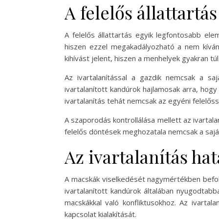
A felelős állattartá
A felelős állattartás egyik legfontosabb el
hiszen ezzel megakadályozható a nem kíván
kihívást jelent, hiszen a menhelyek gyakran túl
Az ivartalanítással a gazdik nemcsak a sa
ivartalanított kandúrok hajlamosak arra, hog
ivartalanítás tehát nemcsak az egyéni felelőss
A szaporodás kontrollálása mellett az ivartal
felelős döntések meghozatala nemcsak a saját
Az ivartalanítás ha
A macskák viselkedését nagymértékben befoly
ivartalanított kandúrok általában nyugodta
macskákkal való konfliktusokhoz. Az ivartal
kapcsolat kialakítását.