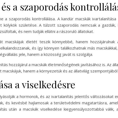
s és a szaporodás kontrollálá
eme a szaporodás kontrollálása. A kandúr macskák ivartalanítás
t kölykök születése. A túlzott szaporodás nemcsak a gazdák,
zsúfoltak, és nem tudják ellátni a rászoruló állatokat.
ját macskájuk életét teszik könnyebbé, hanem hozzájárulnak 
y elkalandozzanak, és így könnyen találkozhatnak más macskákkal
égvállalás jele, hanem a közösség javát is szolgálja.
anítás hozzájárul a macskák életminőségének javításához is. Az ál
 macskájuk, hanem a környezetük és az állatvilág szempontjából 
tása a viselkedésre
ásolják a hormonok, és az ivartalanítás jelentős változásokat
bbak, és kevésbé hajlamosak a területvédelmi magatartásra, a
anítás után a macskák viselkedése kiegyensúlyozottabbá válik, 