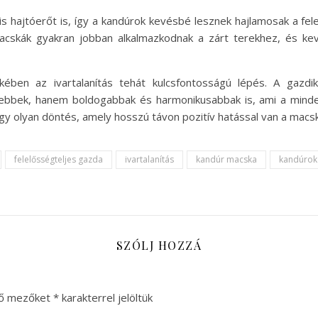
ális hajtóerőt is, így a kandúrok kevésbé lesznek hajlamosak a fe
 macskák gyakran jobban alkalmazkodnak a zárt terekhez, és ke
ében az ivartalanítás tehát kulcsfontosságú lépés. A gazd
ebbek, hanem boldogabbak és harmonikusabbak is, ami a minden
 egy olyan döntés, amely hosszú távon pozitív hatással van a macs
felelősségteljes gazda
ivartalanítás
kandúr macska
kandúrok
SZÓLJ HOZZÁ
ző mezőket
*
karakterrel jelöltük