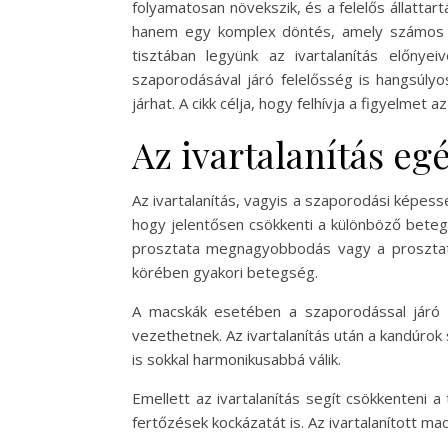
folyamatosan növekszik, és a felelős állatta
hanem egy komplex döntés, amely számos el
tisztában legyünk az ivartalanítás előny
szaporodásával járó felelősség is hangsúlyo
járhat. A cikk célja, hogy felhívja a figyelme
Az ivartalanítás eg
Az ivartalanítás, vagyis a szaporodási képe
hogy jelentősen csökkenti a különböző betegs
prosztata megnagyobbodás vagy a prosztatará
körében gyakori betegség.
A macskák esetében a szaporodással járó 
vezethetnek. Az ivartalanítás után a kandúrok
is sokkal harmonikusabbá válik.
Emellett az ivartalanítás segít csökkenteni 
fertőzések kockázatát is. Az ivartalanított 