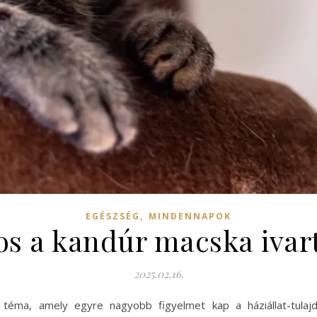
,
EGÉSZSÉG
MINDENNAPOK
os a kandúr macska ivar
2025.02.16.
n téma, amely egyre nagyobb figyelmet kap a háziállat-tul