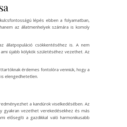
sa
a kulcsfontosságú lépés ebben a folyamatban,
 hanem az állatmenhelyek számára is komoly
az állatpopuláció csökkentéséhez is. A nem
, ami újabb kölykök születéséhez vezethet. Az
lattartóknak érdemes fontolóra venniük, hogy a
is elengedhetetlen.
 eredményezhet a kandúrok viselkedésében. Az
mely gyakran vezethet verekedésekhez és más
ami elősegíti a gazdikkal való harmonikusabb