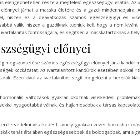
rtás elengedhetetlen része a megfelelő egészségügyi ellátás. Az
őnnyel járhat a macska életére és a gazdi mindennapjaira. 
eivel, hiszen ez a beavatkozás számos egészségügyi és vi
sabbá válik, hiszen a gazdiknak tudniuk kell, hogy a nem kíván
t az ivartalanítás fontosságára, és segítsen a macskatartóknak a h
észségügyi előnyei
sség megszüntetése számos egészségügyi előnnyel jár a kandúr m
égek kockázatát. Az ivartalanított kandúrok esetében sokkal ri
k. Ezen kívül az ivartalanítás segít megelőzni a hererák kiala
hormonális változások gyakran okoznak viselkedési problémák
 sokkal nyugodtabbá válnak, és hajlamosabbak a társas kapcsolatok 
a területvédelmi viselkedést, amely gyakran vezet harcokhoz má
macskák tehát általában egészségesebbek és boldogabbak, ami a g