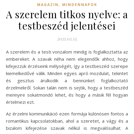
,
MAGAZIN
MINDENNAPOK
A szerelem titkos nyelve: a
testbeszéd jelentései
2025.03.15.
A szerelem és a testi vonzalom mindig is foglalkoztatta az
embereket. A szavak néha nem elegendők ahhoz, hogy
kifejezzük érzéseink mélységét, így a testbeszéd szerepe
kiemelkedővé válik. Minden egyes apró mozdulat, tekintet
és gesztus árulkodik a bennünket foglalkoztató
érzelmekről. Sokan talán nem is sejtik, hogy a testbeszéd
mennyire sokatmondó lehet, és hogy a másik fél hogyan
értelmezi ezt.
Az érzelmi kommunikáció ezen formája különösen fontos a
romantikus kapcsolatokban, ahol a szeretet, a vágy és a
bizalom kifejezése szavak nélkül is megvalósulhat. A