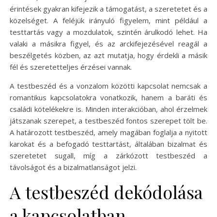
érintések gyakran kifejezik a támogatást, a szeretetet és a
közelséget. A feléjük irányuló figyelem, mint például a
testtartás vagy a mozdulatok, szintén árulkodó lehet. Ha
valaki a másikra figyel, és az arckifejezésével reagál a
beszélgetés közben, az azt mutatja, hogy érdekli a másik
fél és szeretetteljes érzései vannak.
A testbeszéd és a vonzalom közötti kapcsolat nemcsak a
romantikus kapcsolatokra vonatkozik, hanem a baráti és
családi kötelékekre is. Minden interakcióban, ahol érzelmek
játszanak szerepet, a testbeszéd fontos szerepet tölt be.
A határozott testbeszéd, amely magában foglalja a nyitott
karokat és a befogadó testtartást, általában bizalmat és
szeretetet sugall, míg a zárkózott testbeszéd a
távolságot és a bizalmatlanságot jelzi.
A testbeszéd dekódolása
a kapcsolatban