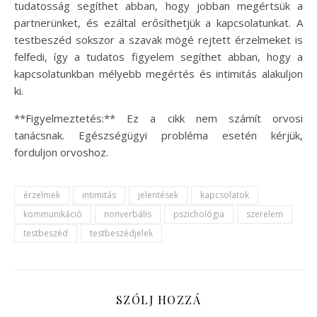
tudatosság segíthet abban, hogy jobban megértsük a
partnerünket, és ezáltal erősíthetjük a kapcsolatunkat. A
testbeszéd sokszor a szavak mögé rejtett érzelmeket is
felfedi, így a tudatos figyelem segíthet abban, hogy a
kapcsolatunkban mélyebb megértés és intimitás alakuljon
ki.
**Figyelmeztetés:** Ez a cikk nem számít orvosi
tanácsnak. Egészségügyi probléma esetén kérjük,
forduljon orvoshoz.
érzelmek
intimitás
jelentések
kapcsolatok
kommunikáció
nonverbális
pszichológia
szerelem
testbeszéd
testbeszédjelek
SZÓLJ HOZZÁ