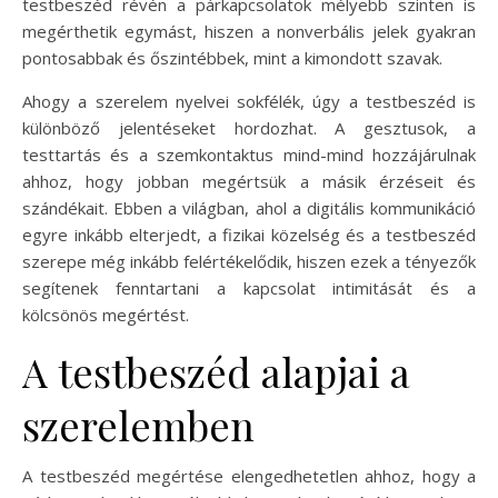
testbeszéd révén a párkapcsolatok mélyebb szinten is
megérthetik egymást, hiszen a nonverbális jelek gyakran
pontosabbak és őszintébbek, mint a kimondott szavak.
Ahogy a szerelem nyelvei sokfélék, úgy a testbeszéd is
különböző jelentéseket hordozhat. A gesztusok, a
testtartás és a szemkontaktus mind-mind hozzájárulnak
ahhoz, hogy jobban megértsük a másik érzéseit és
szándékait. Ebben a világban, ahol a digitális kommunikáció
egyre inkább elterjedt, a fizikai közelség és a testbeszéd
szerepe még inkább felértékelődik, hiszen ezek a tényezők
segítenek fenntartani a kapcsolat intimitását és a
kölcsönös megértést.
A testbeszéd alapjai a
szerelemben
A testbeszéd megértése elengedhetetlen ahhoz, hogy a