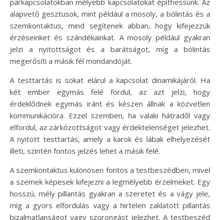
párkapcsolatokban mélyebb kapcsolatokat építhessünk. Az
alapvető gesztusok, mint például a mosoly, a bólintás és a
szemkontaktus, mind segítenek abban, hogy kifejezzük
érzéseinket és szándékainkat. A mosoly például gyakran
jelzi a nyitottságot és a barátságot, míg a bólintás
megerősíti a másik fél mondandóját.
A testtartás is sokat elárul a kapcsolat dinamikájáról. Ha
két ember egymás felé fordul, az azt jelzi, hogy
érdeklődnek egymás iránt és készen állnak a közvetlen
kommunikációra. Ezzel szemben, ha valaki hátradől vagy
elfordul, az zárkózottságot vagy érdektelenséget jelezhet.
A nyitott testtartás, amely a karok és lábak elhelyezését
illeti, szintén fontos jelzés lehet a másik felé.
A szemkontaktus különösen fontos a testbeszédben, mivel
a szemek képesek kifejezni a legmélyebb érzelmeket. Egy
hosszú, mély pillantás gyakran a szeretet és a vágy jele,
míg a gyors elfordulás vagy a hirtelen zaklatott pillantás
bizalmatlanságot vagy szorongást jelezhet. A testbeszéd