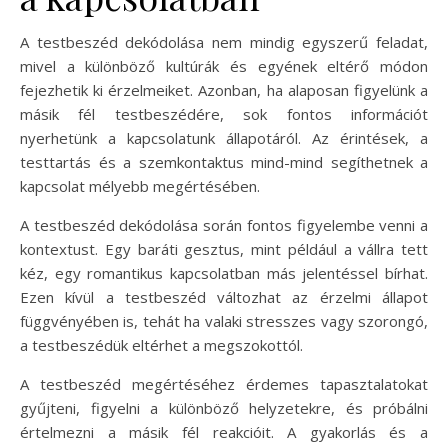
A testbeszéd dekódolása nem mindig egyszerű feladat,
mivel a különböző kultúrák és egyének eltérő módon
fejezhetik ki érzelmeiket. Azonban, ha alaposan figyelünk a
másik fél testbeszédére, sok fontos információt
nyerhetünk a kapcsolatunk állapotáról. Az érintések, a
testtartás és a szemkontaktus mind-mind segíthetnek a
kapcsolat mélyebb megértésében.
A testbeszéd dekódolása során fontos figyelembe venni a
kontextust. Egy baráti gesztus, mint például a vállra tett
kéz, egy romantikus kapcsolatban más jelentéssel bírhat.
Ezen kívül a testbeszéd változhat az érzelmi állapot
függvényében is, tehát ha valaki stresszes vagy szorongó,
a testbeszédük eltérhet a megszokottól.
A testbeszéd megértéséhez érdemes tapasztalatokat
gyűjteni, figyelni a különböző helyzetekre, és próbálni
értelmezni a másik fél reakcióit. A gyakorlás és a