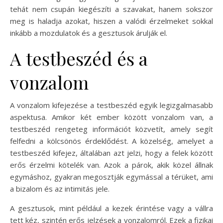
tehát nem csupán kiegészíti a szavakat, hanem sokszor
meg is haladja azokat, hiszen a valódi érzelmeket sokkal
inkább a mozdulatok és a gesztusok árulják el.
A testbeszéd és a
vonzalom
A vonzalom kifejezése a testbeszéd egyik legizgalmasabb
aspektusa. Amikor két ember között vonzalom van, a
testbeszéd rengeteg információt közvetít, amely segít
felfedni a kölcsönös érdeklődést. A közelség, amelyet a
testbeszéd kifejez, általában azt jelzi, hogy a felek között
erős érzelmi kötelék van. Azok a párok, akik közel állnak
egymáshoz, gyakran megosztják egymással a térüket, ami
a bizalom és az intimitás jele.
A gesztusok, mint például a kezek érintése vagy a vállra
tett kéz, szintén erős jelzések a vonzalomról. Ezek a fizikai