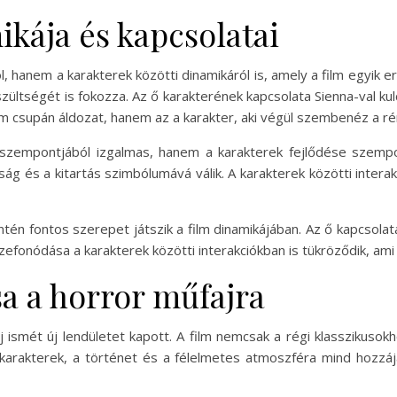
kája és kapcsolatai
l, hanem a karakterek közötti dinamikáról is, amely a film egyik er
zültségét is fokozza. Az ő karakterének kapcsolata Sienna-val ku
 csupán áldozat, hanem az a karakter, aki végül szembenéz a rém
szempontjából izgalmas, hanem a karakterek fejlődése szempon
ság és a kitartás szimbólumává válik. A karakterek közötti inte
ntén fontos szerepet játszik a film dinamikájában. Az ő kapcsolat
szefonódása a karakterek közötti interakciókban is tükröződik, am
sa a horror műfajra
j ismét új lendületet kapott. A film nemcsak a régi klasszikus
arakterek, a történet és a félelmetes atmoszféra mind hozzájá