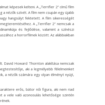
mat képesek kelteni. A „Terrifier 2” című film
g a nézők szívét. A film nem csupán egy újabb
agy hangsúlyt fektetett. A film sikerességét
k megteremtéséhez. A „Terrifier 2” nemcsak a
inamikája és fejlődése, valamint a színészi
tuszához a horrorfilmek között. Az alábbiakban
 vált. David Howard Thornton alakítása nemcsak
egtestesítője, aki a legmélyebb félelmeinket
zik, a nézők számára egy olyan élményt nyújt,
karaktere erős, bátor női figura, aki nem riad
mint a vele való azonosulás lehetősége szintén
erének.