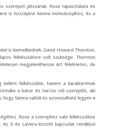
ntos szerepet játszanak. Rose tapasztalata és
re is hozzájárul Sienna motivációjához, és a
gükkel is kiemelkednek. David Howard Thornton,
lapos felkészülésre volt szüksége. Thornton
hitelesen megjeleníthesse Art félelmetes, de
 kellett felkészülnie, hanem a karakterének
ormálni a bátor és harcos női szereplőt, aki
, hogy Sienna valódi és azonosulható legyen a
élységéhez. Rose a szerephez való felkészülése
. Az ő és LaVera közötti kapcsolat rendkívül