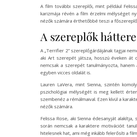
A film további szereplői, mint például Felis
karizmája révén a film érzelmi mélységet ny
nézők számára érthetőbbé teszi a főszereplő
A szereplők háttere
A „Terrifier 2” szereplőgárdájának tagjai nem
aki Art szerepét játsza, hosszú éveken át 
nemcsak a szerepét tanulmányozta, hanem a h
egyben vicces oldalát is.
Lauren LaVera, mint Sienna, szintén komoly
pszichológiai mélységét is meg kellett érte
szembenéz a rémálmaival. Ezen kívül a karakt
nézők számára.
Felissa Rose, aki Sienna édesanyját alakítja,
során nemcsak a karaktere motivációit tanul
hitelesnek hat, ami még inkább felerősíti a film