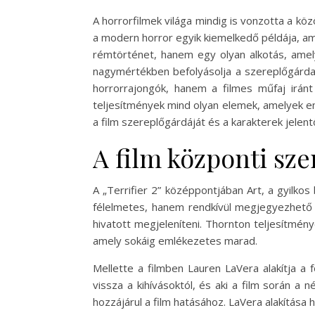
A horrorfilmek világa mindig is vonzotta a kö
a modern horror egyik kiemelkedő példája, am
rémtörténet, hanem egy olyan alkotás, amely
nagymértékben befolyásolja a szereplőgárda,
horrorrajongók, hanem a filmes műfaj iránt
teljesítmények mind olyan elemek, amelyek eml
a film szereplőgárdáját és a karakterek jele
A film központi sze
A „Terrifier 2” középpontjában Art, a gyilkos
félelmetes, hanem rendkívül megjegyezhető i
hivatott megjeleníteni. Thornton teljesítmén
amely sokáig emlékezetes marad.
Mellette a filmben Lauren LaVera alakítja a f
vissza a kihívásoktól, és aki a film során a 
hozzájárul a film hatásához. LaVera alakítása