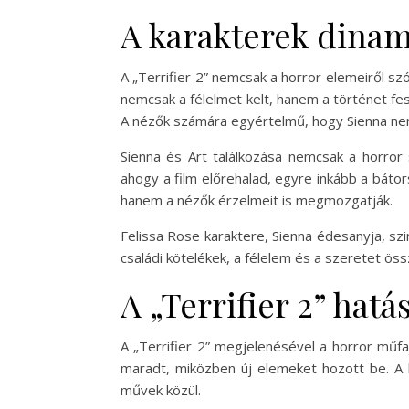
A karakterek dinami
A „Terrifier 2” nemcsak a horror elemeiről szó
nemcsak a félelmet kelt, hanem a történet fes
A nézők számára egyértelmű, hogy Sienna nem
Sienna és Art találkozása nemcsak a horror 
ahogy a film előrehalad, egyre inkább a bátor
hanem a nézők érzelmeit is megmozgatják.
Felissa Rose karaktere, Sienna édesanyja, szi
családi kötelékek, a félelem és a szeretet ös
A „Terrifier 2” hatá
A „Terrifier 2” megjelenésével a horror műfa
maradt, miközben új elemeket hozott be. A k
művek közül.