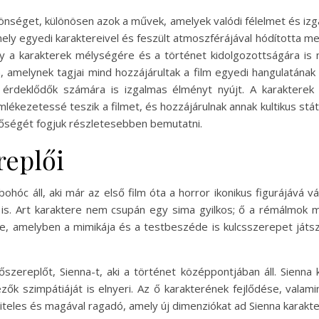
zönséget, különösen azok a művek, amelyek valódi félelmet és izgal
ely egyedi karaktereivel és feszült atmoszférájával hódította me
 a karakterek mélységére és a történet kidolgozottságára is n
 amelynek tagjai mind hozzájárultak a film egyedi hangulatána
 érdeklődők számára is izgalmas élményt nyújt. A karakterek d
ékezetessé teszik a filmet, és hozzájárulnak annak kultikus stá
ntőségét fogjuk részletesebben bemutatni.
replői
 bohóc áll, aki már az első film óta a horror ikonikus figurájává
s. Art karaktere nem csupán egy sima gyilkos; ő a rémálmok m
ye, amelyben a mimikája és a testbeszéde is kulcsszerepet játs
őszereplőt, Sienna-t, aki a történet középpontjában áll. Sienna 
nézők szimpátiáját is elnyeri. Az ő karakterének fejlődése, vala
 hiteles és magával ragadó, amely új dimenziókat ad Sienna karakt