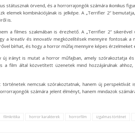
ikus státusznak örvend, és a horrorrajongók számára ikonikus figu
 elemek kombinációjának is jelképe. A „Terrifier 2” bemutatja
ől is.
m a filmes szakmában is érezhető. A „Terrifier 2” sikerével új
ogy a kreatív és innovatív megközelítések mennyire fontosak a 
 erővel bírhat, és hogy a horror műfaj mennyire képes érzelmeket
 új irányt is mutat a horror műfajban, amely szórakoztatja é
s a film által közvetített üzenetek mind hozzájárulnak ahhoz
tt történetek nemcsak szórakoztatnak, hanem új perspektívát 
 horrorrajongók számára jelent élményt, hanem mindazok számára,
filmkritika
horror karakterek
horrorfilm
izgalmas történet