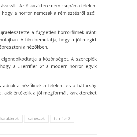
rává vált. Az ő karaktere nem csupán a félelem
, hogy a horror nemcsak a rémisztésről szól,
raélesztette a független horrorfilmek iránti
műfajban. A film bemutatja, hogy a jól megírt
 ébreszteni a nézőkben.
s elgondolkodtatja a közönséget. A szereplők
, hogy a „Terrifier 2” a modern horror egyik
is adnak a nézőknek a félelem és a bátorság
 akik értékelik a jól megformált karaktereket
karakterek
színészek
terrifier 2