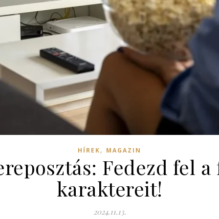
,
HÍREK
MAGAZIN
zereposztás: Fedezd fel a
karaktereit!
2024.11.13.