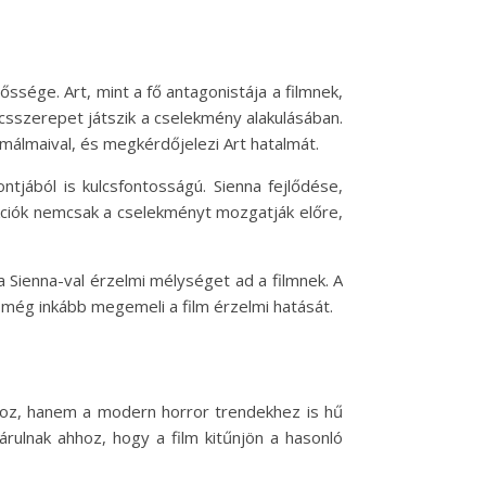
őssége. Art, mint a fő antagonistája a filmnek,
lcsszerepet játszik a cselekmény alakulásában.
álmaival, és megkérdőjelezi Art hatalmát.
tjából is kulcsfontosságú. Sienna fejlődése,
rakciók nemcsak a cselekményt mozgatják előre,
a Sienna-val érzelmi mélységet ad a filmnek. A
i még inkább megemeli a film érzelmi hatását.
okhoz, hanem a modern horror trendekhez is hű
rulnak ahhoz, hogy a film kitűnjön a hasonló