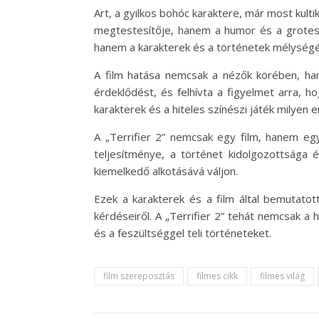
Art, a gyilkos bohóc karaktere, már most kult
megtestesítője, hanem a humor és a groteszk
hanem a karakterek és a történetek mélységér
A film hatása nemcsak a nézők körében, hane
érdeklődést, és felhívta a figyelmet arra, h
karakterek és a hiteles színészi játék milyen
A „Terrifier 2” nemcsak egy film, hanem egy
teljesítménye, a történet kidolgozottsága é
kiemelkedő alkotásává váljon.
Ezek a karakterek és a film által bemutato
kérdéseiről. A „Terrifier 2” tehát nemcsak a
és a feszültséggel teli történeteket.
film szereposztás
filmes cikk
filmes világ