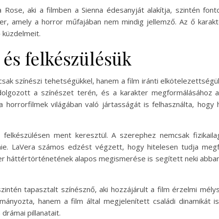
sa Rose, aki a filmben a Sienna édesanyját alakítja, szintén fo
er, amely a horror műfajában nem mindig jellemző. Az ő karakte
 küzdelmeit.
 és felkészülésük
csak színészi tehetségükkel, hanem a film iránti elkötelezettsé
dolgozott a színészet terén, és a karakter megformálásához a
orrorfilmek világában való jártasságát is felhasználta, hogy 
 felkészülésen ment keresztül. A szerephez nemcsak fizikailag
nie. LaVera számos edzést végzett, hogy hitelesen tudja megf
er háttértörténetének alapos megismerése is segített neki abban
 szintén tapasztalt színésznő, aki hozzájárult a film érzelmi m
mányozta, hanem a film által megjelenített családi dinamikát is
 drámai pillanatait.