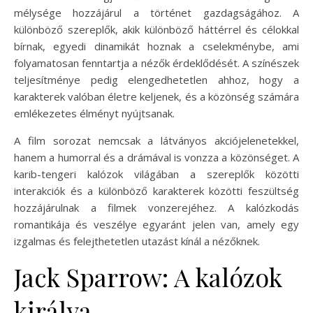
mélysége hozzájárul a történet gazdagságához. A
különböző szereplők, akik különböző háttérrel és célokkal
bírnak, egyedi dinamikát hoznak a cselekménybe, ami
folyamatosan fenntartja a nézők érdeklődését. A színészek
teljesítménye pedig elengedhetetlen ahhoz, hogy a
karakterek valóban életre keljenek, és a közönség számára
emlékezetes élményt nyújtsanak.
A film sorozat nemcsak a látványos akciójelenetekkel,
hanem a humorral és a drámával is vonzza a közönséget. A
karib-tengeri kalózok világában a szereplők közötti
interakciók és a különböző karakterek közötti feszültség
hozzájárulnak a filmek vonzerejéhez. A kalózkodás
romantikája és veszélye egyaránt jelen van, amely egy
izgalmas és felejthetetlen utazást kínál a nézőknek.
Jack Sparrow: A kalózok
királya