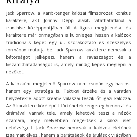
Jack Sparrow, a Karib-tenger kalózai filmsorozat ikonikus
karaktere, akit Johnny Depp alakít, vitathatatlanul a
franchise középpontjában áll. A figura megjelenése és
karaktere már önmagában is különleges, hiszen a kalózok
tradicionális képét egy új, szórakoztató és szeszélyes
formában mutatja be. Jack Sparrow karaktere nemcsak a
bátorságot jelképezi, hanem a ravaszságot és a
kiszámíthatatlanságot is, amely mindig képes meglepni a
nézőket.
A kalózként megjelenő Sparrow nem csupán egy harcos,
hanem egy stratéga is. Taktikai érzéke és a váratlan
helyzetekre adott kreatív válaszai teszik őt igazi kalózzá.
Az ő karaktere köré épült történetek rengeteg humorral és
drámával vannak tele, amely lehetővé teszi a nézők
számára, hogy mélyebben megértsék a kalózi élet
nehézségeit. Jack Sparrow nemcsak a kalózok életének
izgalmait élvezi, hanem a barátságok és árulások világában