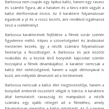
Barbossa nem csupán egy tipikus kalóz, hanem egy ravasz
és számító figura, aki a hatalom és a kincs iránti vágyát a
kalózi életformával ötvözi. Az ő karaktere folyamatosan
ingadozik a jó és a rossz között, ami rendkívül izgalmassá
teszi a cselekményt.
Barbossa karakterének fejlődése a filmek során szintén
figyelemre méltó. Képes a szövetségeket és árulásokat
mesterien kezelni, így a nézők számára folyamatosan
fenntartja a feszültséget. A Barbossa és Jack közötti
rivalizálás és a köztük lévő bonyolult kapcsolat szintén
hozzájárul a filmek dinamikájához. A karakter nemcsak a
kalózi élet nehézségeivel, hanem a saját démonjaival is
küzd, ami mélyebb dimenziót ad a történetnek.
Barbossa nemcsak a kalózi élet megtestesítője, hanem a
bonyolult emberek összetett világát is tükrözi. A karaktere
által bemutatott ravaszság és manipuláció a nézők
számára egy újabb réteget ad a filmekhez, amely
folyamatosan megújítja a kalózi mitológiát. Az ő szerepe