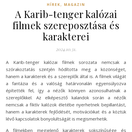
,
HÍREK
MAGAZIN
A Karib-tenger kalózai
filmek szereposztása és
karakterei
2024.10.31.
A Karib-tenger kalózai filmek sorozata nemcsak a
szórakoztatás szintjén hódította meg a közönséget,
hanem a karakterek és a szereplők által is. A filmek világát
a fantázia és a valóság határvonalán egyensúlyozva
építették fel, így a nézők könnyen azonosulhatnak a
szereplőkkel. Az elképesztő kalandok során a nézők
nemcsak a fiktív kalózok életébe nyerhetnek bepillantást,
hanem a karakterek fejlődését, motivációikat és a köztük
lévő kapcsolatok bonyolultságát is megismerhetik.
A filmekben megjelenő karakterek sokszínűsége és