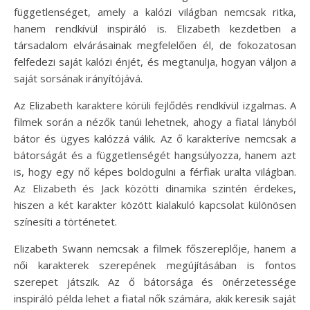
függetlenséget, amely a kalózi világban nemcsak ritka,
hanem rendkívül inspiráló is. Elizabeth kezdetben a
társadalom elvárásainak megfelelően él, de fokozatosan
felfedezi saját kalózi énjét, és megtanulja, hogyan váljon a
saját sorsának irányítójává.
Az Elizabeth karaktere körüli fejlődés rendkívül izgalmas. A
filmek során a nézők tanúi lehetnek, ahogy a fiatal lányból
bátor és ügyes kalózzá válik. Az ő karakteríve nemcsak a
bátorságát és a függetlenségét hangsúlyozza, hanem azt
is, hogy egy nő képes boldogulni a férfiak uralta világban.
Az Elizabeth és Jack közötti dinamika szintén érdekes,
hiszen a két karakter között kialakuló kapcsolat különösen
színesíti a történetet.
Elizabeth Swann nemcsak a filmek főszereplője, hanem a
női karakterek szerepének megújításában is fontos
szerepet játszik. Az ő bátorsága és önérzetessége
inspiráló példa lehet a fiatal nők számára, akik keresik saját