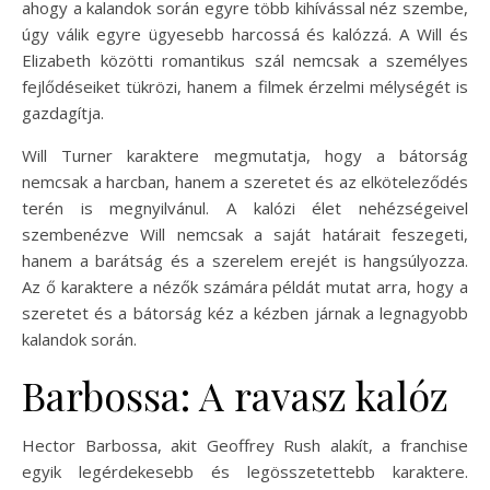
ahogy a kalandok során egyre több kihívással néz szembe,
úgy válik egyre ügyesebb harcossá és kalózzá. A Will és
Elizabeth közötti romantikus szál nemcsak a személyes
fejlődéseiket tükrözi, hanem a filmek érzelmi mélységét is
gazdagítja.
Will Turner karaktere megmutatja, hogy a bátorság
nemcsak a harcban, hanem a szeretet és az elköteleződés
terén is megnyilvánul. A kalózi élet nehézségeivel
szembenézve Will nemcsak a saját határait feszegeti,
hanem a barátság és a szerelem erejét is hangsúlyozza.
Az ő karaktere a nézők számára példát mutat arra, hogy a
szeretet és a bátorság kéz a kézben járnak a legnagyobb
kalandok során.
Barbossa: A ravasz kalóz
Hector Barbossa, akit Geoffrey Rush alakít, a franchise
egyik legérdekesebb és legösszetettebb karaktere.