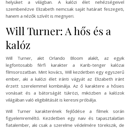
helyüket a világban. A kalózi élet nehézségeivel
szembenézve Elizabeth nemcsak saját határait feszegeti,
hanem a nézők szívét is megnyeri.
Will Turner: A hős és a
kalóz
Will Turner, akit Orlando Bloom alakít, az egyik
legfontosabb férfi karakter a Karib-tenger kalózai
filmsorozatban. Mint kovács, Will kezdetben egy egyszerű
ember, aki a kalózi élet iránti vágyát az Elizabeth iránt
érzett szerelemmel kombinálja. Az ő karaktere a hősies
vonásait és a bátorságát tükrözi, miközben a kalózok
világában való eligibilitását is keresni próbálja.
Will Turner karakterének fejlődése a filmek során
figyelemreméltó. Kezdetben egy naiv és tapasztalatlan
fiatalember, aki csak a szerelme védelmére törekszik, de