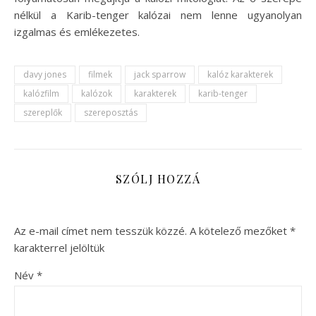
nélkül a Karib-tenger kalózai nem lenne ugyanolyan
izgalmas és emlékezetes.
davy jones
filmek
jack sparrow
kalóz karakterek
kalózfilm
kalózok
karakterek
karib-tenger
szereplők
szereposztás
SZÓLJ HOZZÁ
Az e-mail címet nem tesszük közzé.
A kötelező mezőket
*
karakterrel jelöltük
Név
*