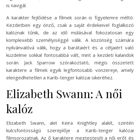
is navigál.
A karakter fejlődése a filmek során is figyelemre méltó.
Kezdetben egy önző, csak a saját érdekeivel foglalkozó
kalóznak tűnik, de az idő múlásával fokozatosan egy
komplexebb személyiséggé válik. A közönség számára
nyilvánvalóvá válik, hogy a barátaiért és a céljaiért való
küzdelme sokkal fontosabbá vált, mint a kezdeti kalandok
során. Jack Sparrow szórakoztató, mégis összetett
karaktere a filmek egyik legfontosabb vonzereje, amely
elengedhetetlen a Karib-tenger kalózai sikeréhez.
Elizabeth Swann: A női
kalóz
Elizabeth Swann, akit Keira Knightley alakít, szintén
kulcsfontosságú szereplője a Karib-tenger kalózai
filmsorozatnak. Az ő karaktere megtestesíti a női erőt és