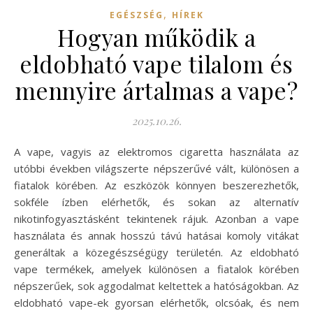
,
EGÉSZSÉG
HÍREK
Hogyan működik a
eldobható vape tilalom és
mennyire ártalmas a vape?
2025.10.26.
A vape, vagyis az elektromos cigaretta használata az
utóbbi években világszerte népszerűvé vált, különösen a
fiatalok körében. Az eszközök könnyen beszerezhetők,
sokféle ízben elérhetők, és sokan az alternatív
nikotinfogyasztásként tekintenek rájuk. Azonban a vape
használata és annak hosszú távú hatásai komoly vitákat
generáltak a közegészségügy területén. Az eldobható
vape termékek, amelyek különösen a fiatalok körében
népszerűek, sok aggodalmat keltettek a hatóságokban. Az
eldobható vape-ek gyorsan elérhetők, olcsóak, és nem