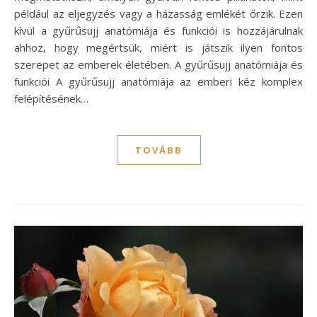
például az eljegyzés vagy a házasság emlékét őrzik. Ezen
kívül a gyűrűsujj anatómiája és funkciói is hozzájárulnak
ahhoz, hogy megértsük, miért is játszik ilyen fontos
szerepet az emberek életében. A gyűrűsujj anatómiája és
funkciói A gyűrűsujj anatómiája az emberi kéz komplex
felépítésének…
TOVÁBB