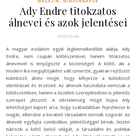
,
MAGAZIN
MINDENNAPOK
Ady Endre titokzatos
álnevei és azok jelentései
2025.02.04.
A magyar irodalom egyik legkiemelkedőbb alakja, Ady
Endre, nem csupán költészetével, hanem titokzatos
álneveivel is lenyűgözte a közönséget. A költő, aki a
modern líra megújítójaként vált ismertté, gyakran rejtőzött
különböző álnév mögé, hogy kifejezze a különböző
identitásait és érzéseit. Az álnevek használata nemcsak a
költészetében, hanem a közéleti szereplésében is jelentős
szerepet játszott. A névtelenség mögé bújva Ady
lehetőséget kapott arra, hogy szabadabban fejezhesse ki
magát, elkerülve a korabeli társadalmi normák szigorát. Az
álnevek egyfajta szimbolikus jelentőséggel bírnak, hiszen
tükrözik a költő belső világát, a társadalmi és politikai