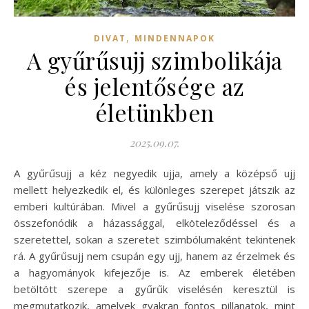
,
DIVAT
MINDENNAPOK
A gyűrűsujj szimbolikája
és jelentősége az
életünkben
2025.09.07.
A gyűrűsujj a kéz negyedik ujja, amely a középső ujj
mellett helyezkedik el, és különleges szerepet játszik az
emberi kultúrában. Mivel a gyűrűsujj viselése szorosan
összefonódik a házassággal, elköteleződéssel és a
szeretettel, sokan a szeretet szimbólumaként tekintenek
rá. A gyűrűsujj nem csupán egy ujj, hanem az érzelmek és
a hagyományok kifejezője is. Az emberek életében
betöltött szerepe a gyűrűk viselésén keresztül is
megmutatkozik, amelyek gyakran fontos pillanatok, mint