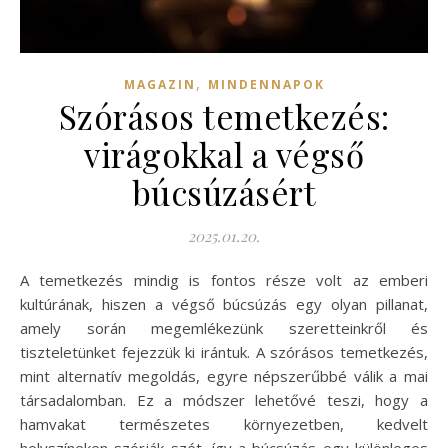
,
MAGAZIN
MINDENNAPOK
Szórásos temetkezés:
virágokkal a végső
búcsúzásért
2025.01.20.
A temetkezés mindig is fontos része volt az emberi
kultúrának, hiszen a végső búcsúzás egy olyan pillanat,
amely során megemlékezünk szeretteinkről és
tiszteletünket fejezzük ki irántuk. A szórásos temetkezés,
mint alternatív megoldás, egyre népszerűbbé válik a mai
társadalomban. Ez a módszer lehetővé teszi, hogy a
hamvakat természetes környezetben, kedvelt
helyszíneken szórják szét, így a búcsúzás egy különleges