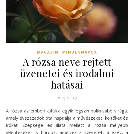
,
MAGAZIN
MINDENNAPOK
A rózsa neve rejtett
üzenetei és irodalmi
hatásai
2025.02.19.
A rózsa az emberi kultúra egyik legszimbolikusabb virága,
amely évszázadok óta inspirálja a művészeket, költőket és
írókat. Szépsége és illata mellett a rózsa mélyebb
jelentéseket is hordoz, amelyek a szeretet, a vágy, a