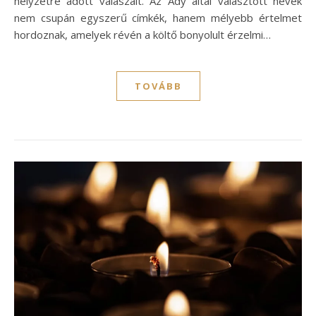
helyzetre adott válaszait. Az Ady által választott nevek
nem csupán egyszerű címkék, hanem mélyebb értelmet
hordoznak, amelyek révén a költő bonyolult érzelmi…
TOVÁBB