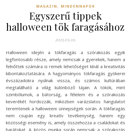
,
MAGAZIN
MINDENNAPOK
Egyszerű tippek
halloween tök faragásához
2025.03.01.
Halloween idején a tökfaragás a szórakozás egyik
legfontosabb része, amely nemcsak a gyerekek, hanem a
felnőttek számára is remek lehetőséget kínál a kreativitás
kibontakoztatására. A hagyományos tökfaragás gyökerei
évszázadokra nyúlnak vissza, és számos kultúrában
megtalálható a világ különböző tájain. A tökök, mint
szimbólumok, a bátorság, a félelem és a szórakozás
keverékét hordozzák, miközben varázslatos hangulatot
teremtenek a halloweeni ünnepségek során. A tökfaragás
nem csupán egy kreatív tevékenység, hanem egy
közösségi esemény is, amely összehozza a családokat és
barátokat. A közös munka során nemcsak a szórakozás