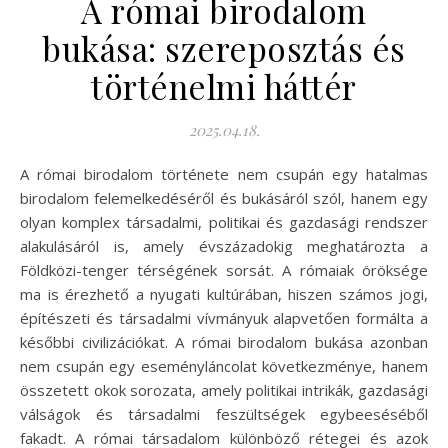
A római birodalom
bukása: szereposztás és
történelmi háttér
2025.04.18.
A római birodalom története nem csupán egy hatalmas
birodalom felemelkedéséről és bukásáról szól, hanem egy
olyan komplex társadalmi, politikai és gazdasági rendszer
alakulásáról is, amely évszázadokig meghatározta a
Földközi-tenger térségének sorsát. A rómaiak öröksége
ma is érezhető a nyugati kultúrában, hiszen számos jogi,
építészeti és társadalmi vívmányuk alapvetően formálta a
későbbi civilizációkat. A római birodalom bukása azonban
nem csupán egy eseményláncolat következménye, hanem
összetett okok sorozata, amely politikai intrikák, gazdasági
válságok és társadalmi feszültségek egybeeséséből
fakadt. A római társadalom különböző rétegei és azok