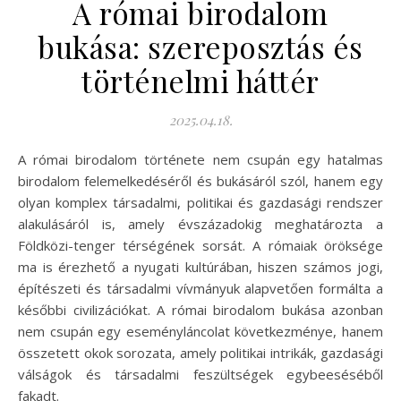
A római birodalom
bukása: szereposztás és
történelmi háttér
2025.04.18.
A római birodalom története nem csupán egy hatalmas
birodalom felemelkedéséről és bukásáról szól, hanem egy
olyan komplex társadalmi, politikai és gazdasági rendszer
alakulásáról is, amely évszázadokig meghatározta a
Földközi-tenger térségének sorsát. A rómaiak öröksége
ma is érezhető a nyugati kultúrában, hiszen számos jogi,
építészeti és társadalmi vívmányuk alapvetően formálta a
későbbi civilizációkat. A római birodalom bukása azonban
nem csupán egy eseményláncolat következménye, hanem
összetett okok sorozata, amely politikai intrikák, gazdasági
válságok és társadalmi feszültségek egybeeséséből
fakadt.