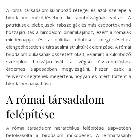
A római társadalom különböző rétegei és azok szerepe a
birodalom működésében kulcsfontosságúak voltak. A
patriciusok, plebejusok, rabszolgák és más csoportok mind
hozzájárultak a birodalom dinamikájához, ezért a rómaiak
mindennapjai és a politikai döntések megértéséhez
elengedhetetlen a társadalmi struktúrák elemzése. A római
birodalom bukásának összetett okait, valamint a különböző
szereplők hozzájárulását a végső összeomláshoz
érdemes alaposabban megvizsgálni, hiszen ezek a
tényezők segítenek megérteni, hogyan és miért történt a
birodalom hanyatlása.
A római társadalom
felépítése
A római társadalom hierarchikus felépítése alapvetően
befolyásolta a birodalom működését. A legmagasabb