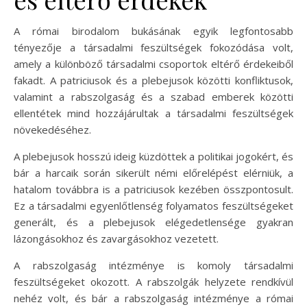
A római birodalom bukásának egyik legfontosabb
tényezője a társadalmi feszültségek fokozódása volt,
amely a különböző társadalmi csoportok eltérő érdekeiből
fakadt. A patriciusok és a plebejusok közötti konfliktusok,
valamint a rabszolgaság és a szabad emberek közötti
ellentétek mind hozzájárultak a társadalmi feszültségek
növekedéséhez.
A plebejusok hosszú ideig küzdöttek a politikai jogokért, és
bár a harcaik során sikerült némi előrelépést elérniük, a
hatalom továbbra is a patriciusok kezében összpontosult.
Ez a társadalmi egyenlőtlenség folyamatos feszültségeket
generált, és a plebejusok elégedetlensége gyakran
lázongásokhoz és zavargásokhoz vezetett.
A rabszolgaság intézménye is komoly társadalmi
feszültségeket okozott. A rabszolgák helyzete rendkívül
nehéz volt, és bár a rabszolgaság intézménye a római