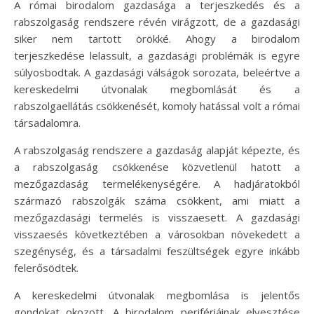
A római birodalom gazdasága a terjeszkedés és a
rabszolgaság rendszere révén virágzott, de a gazdasági
siker nem tartott örökké. Ahogy a birodalom
terjeszkedése lelassult, a gazdasági problémák is egyre
súlyosbodtak. A gazdasági válságok sorozata, beleértve a
kereskedelmi útvonalak megbomlását és a
rabszolgaellátás csökkenését, komoly hatással volt a római
társadalomra.
A rabszolgaság rendszere a gazdaság alapját képezte, és
a rabszolgaság csökkenése közvetlenül hatott a
mezőgazdaság termelékenységére. A hadjáratokból
származó rabszolgák száma csökkent, ami miatt a
mezőgazdasági termelés is visszaesett. A gazdasági
visszaesés következtében a városokban növekedett a
szegénység, és a társadalmi feszültségek egyre inkább
felerősödtek.
A kereskedelmi útvonalak megbomlása is jelentős
gondokat okozott. A birodalom perifériáinak elvesztése