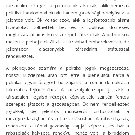
társadalmi réteget a patriciusok alkották, akik nemcsak
politikai hatalommal bírtak, hanem gazdasági befolyásuk is
jelentős volt. Ők voltak azok, akik a legfontosabb állami
hivatalokat tölthették be, és a politikai döntések
meghozatalában is kulcsszerepet játszottak. A patriciusok
mellett a plebejusok álltak, akik szabad emberek voltak, de
jellemzően alacsonyabb társadalmi státusszal
rendelkeztek.
A plebejusok számára a politikai jogok megszerzése
hosszú küzdelmek árán jött létre; a plebejusok harca a
politikai egyenlőségért hozzájárult a római demokrácia
fokozatos fejlődéséhez. A rabszolgák csoportja, akik a
társadalom legalsó rétegét képviselték, szintén fontos
szerepet játszott a gazdaságban. Ők nem rendelkeztek
jogokkal, de jelentős munkaerőt biztosítottak a
mezőgazdaságban és a háztartásokban. A rabszolgaság
rendszere a római gazdaság alapját képezte, és bár a
rabszolgák helyzete rendkívül nehéz volt, a birodalom