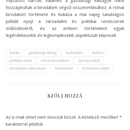
folytatott harcok, valamint a gazdasági válságok mind
hozzájárultak a birodalom végső összeomlásához. A római
birodalom története és bukása a mai napig tanulságos
példát nyújt a társadalmi és politikai rendszerek
működéséről, és az emberi történelem egyik
legérdekesebb és legkomplexebb aspektusát képviseli.
bukás
gazdasági válság
hadviselés
kultúra
politikai okok
római birodalom
szereposztás
társadalmi változások
történelem
történelmi háttér
SZÓLJ HOZZÁ
Az e-mail címet nem tesszük közzé.
A kötelező mezőket
*
karakterrel jelöltük