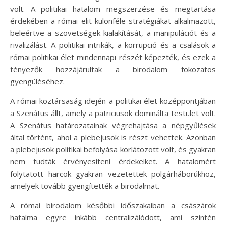
volt. A politikai hatalom megszerzése és megtartása
érdekében a római elit különféle stratégiákat alkalmazott,
beleértve a szövetségek kialakítását, a manipulációt és a
rivalizálást. A politikai intrikák, a korrupció és a csalások a
római politikai élet mindennapi részét képezték, és ezek a
tényezők hozzájárultak a birodalom fokozatos
gyengüléséhez.
A római köztársaság idején a politikai élet középpontjában
a Szenátus állt, amely a patriciusok dominálta testület volt.
A Szenátus határozatainak végrehajtása a népgyűlések
által történt, ahol a plebejusok is részt vehettek. Azonban
a plebejusok politikai befolyása korlátozott volt, és gyakran
nem tudták érvényesíteni érdekeiket. A hatalomért
folytatott harcok gyakran vezetettek polgárháborúkhoz,
amelyek tovább gyengítették a birodalmat.
A római birodalom későbbi időszakaiban a császárok
hatalma egyre inkább centralizálódott, ami szintén