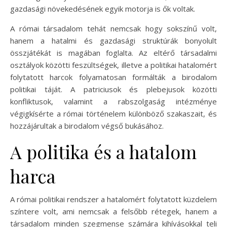
gazdasági növekedésének egyik motorja is ők voltak.
A római társadalom tehát nemcsak hogy sokszínű volt,
hanem a hatalmi és gazdasági struktúrák bonyolult
összjátékát is magában foglalta. Az eltérő társadalmi
osztályok közötti feszültségek, illetve a politikai hatalomért
folytatott harcok folyamatosan formálták a birodalom
politikai táját. A patriciusok és plebejusok közötti
konfliktusok, valamint a rabszolgaság intézménye
végigkísérte a római történelem különböző szakaszait, és
hozzájárultak a birodalom végső bukásához.
A politika és a hatalom
harca
A római politikai rendszer a hatalomért folytatott küzdelem
színtere volt, ami nemcsak a felsőbb rétegek, hanem a
társadalom minden szegmense számára kihívásokkal teli