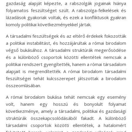
gazdaság alapját képezte, a rabszolgák jogainak hiánya
folyamatos feszültséget szült. A rabszolga-felkelések és
lázadások gyakoriak voltak, és ezek a konfliktusok gyakran
komoly politikai következményekkel jártak.
A társadalmi feszültségek és az eltérő érdekek fokozották
a politikai instabilitást, és hozzájárultak a római birodalom
végső bukásához. A társadalmi struktúrák megerősödése
és a különböző csoportok közötti ellentétek nemcsak a
politikai rendszert gyengítették, hanem a római társadalom
alapjait is megrendítették. A római birodalom társadalmi
feszültségei tehát kulcsszerepet játszottak a birodalom
összeomlásában.
A római birodalom bukása tehát nemcsak egy esemény
volt, hanem egy hosszú és bonyolult folyamat
következménye, amely a társadalmi, politikai és gazdasági
struktúrák összekapcsolódásából fakadt. A különböző
társadalmi csoportok közötti ellentétek, a hatalomért