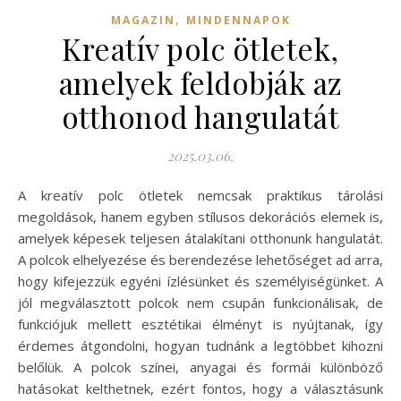
,
MAGAZIN
MINDENNAPOK
Kreatív polc ötletek,
amelyek feldobják az
otthonod hangulatát
2025.03.06.
A kreatív polc ötletek nemcsak praktikus tárolási
megoldások, hanem egyben stílusos dekorációs elemek is,
amelyek képesek teljesen átalakítani otthonunk hangulatát.
A polcok elhelyezése és berendezése lehetőséget ad arra,
hogy kifejezzük egyéni ízlésünket és személyiségünket. A
jól megválasztott polcok nem csupán funkcionálisak, de
funkciójuk mellett esztétikai élményt is nyújtanak, így
érdemes átgondolni, hogyan tudnánk a legtöbbet kihozni
belőlük. A polcok színei, anyagai és formái különböző
hatásokat kelthetnek, ezért fontos, hogy a választásunk