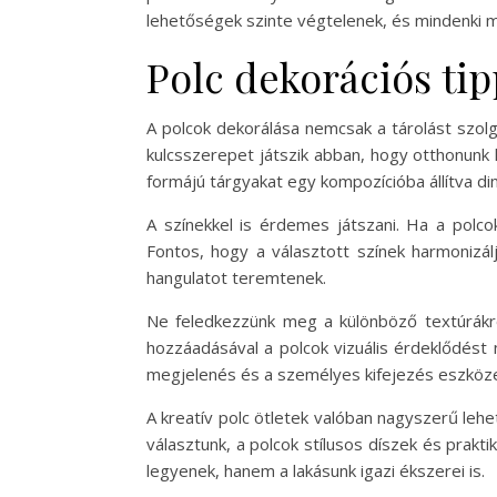
lehetőségek szinte végtelenek, és mindenki m
Polc dekorációs tip
A polcok dekorálása nemcsak a tárolást szolg
kulcsszerepet játszik abban, hogy otthonunk
formájú tárgyakat egy kompozícióba állítva di
A színekkel is érdemes játszani. Ha a polco
Fontos, hogy a választott színek harmonizál
hangulatot teremtenek.
Ne feledkezzünk meg a különböző textúrákró
hozzáadásával a polcok vizuális érdeklődést 
megjelenés és a személyes kifejezés eszköze
A kreatív polc ötletek valóban nagyszerű leh
választunk, a polcok stílusos díszek és prakt
legyenek, hanem a lakásunk igazi ékszerei is.