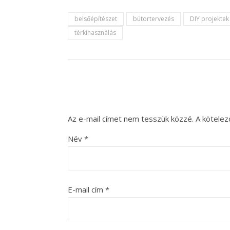
belsőépítészet
bútortervezés
DIY projektek
térkihasználás
Az e-mail címet nem tesszük közzé.
A kötele
Név
*
E-mail cím
*