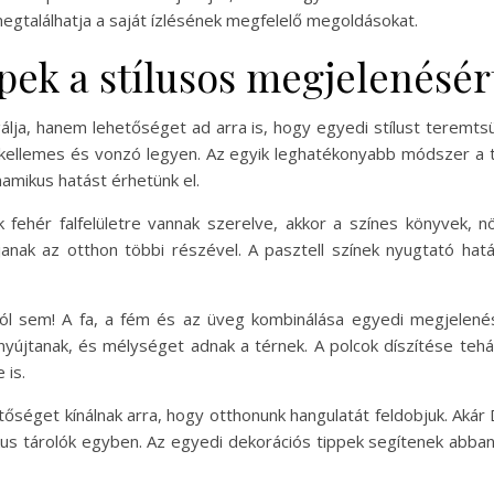
egtalálhatja a saját ízlésének megfelelő megoldásokat.
pek a stílusos megjelenésér
álja, hanem lehetőséget ad arra is, hogy egyedi stílust teremts
 kellemes és vonzó legyen. Az egyik leghatékonyabb módszer a
namikus hatást érhetünk el.
k fehér falfelületre vannak szerelve, akkor a színes könyvek, 
janak az otthon többi részével. A pasztell színek nyugtató hatá
l sem! A fa, a fém és az üveg kombinálása egyedi megjelenést
nyújtanak, és mélységet adnak a térnek. A polcok díszítése tehá
 is.
etőséget kínálnak arra, hogy otthonunk hangulatát feldobjuk. Aká
ikus tárolók egyben. Az egyedi dekorációs tippek segítenek abba