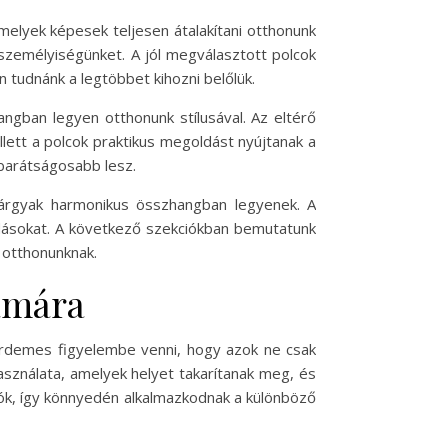
melyek képesek teljesen átalakítani otthonunk
személyiségünket. A jól megválasztott polcok
n tudnánk a legtöbbet kihozni belőlük.
angban legyen otthonunk stílusával. Az eltérő
llett a polcok praktikus megoldást nyújtanak a
barátságosabb lesz.
tárgyak harmonikus összhangban legyenek. A
ldásokat. A következő szekciókban bemutatunk
 otthonunknak.
ámára
 érdemes figyelembe venni, hogy azok ne csak
asználata, amelyek helyet takarítanak meg, és
ók, így könnyedén alkalmazkodnak a különböző