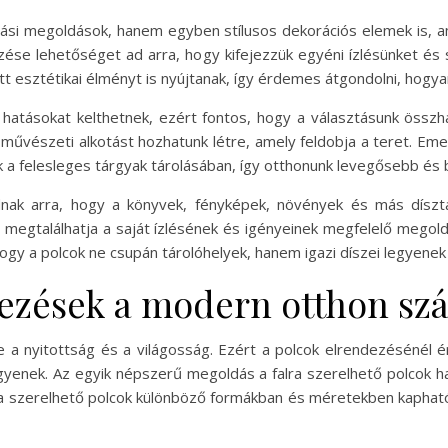
olási megoldások, hanem egyben stílusos dekorációs elemek is, a
zése lehetőséget ad arra, hogy kifejezzük egyéni ízlésünket és 
tt esztétikai élményt is nyújtanak, így érdemes átgondolni, hogya
 hatásokat kelthetnek, ezért fontos, hogy a választásunk összh
művészeti alkotást hozhatunk létre, amely feldobja a teret. Eme
a felesleges tárgyak tárolásában, így otthonunk levegősebb és 
dnak arra, hogy a könyvek, fényképek, növények és más dísz
ki megtalálhatja a saját ízlésének és igényeinek megfelelő mego
hogy a polcok ne csupán tárolóhelyek, hanem igazi díszei legyenek
dezések a modern otthon sz
 a nyitottság és a világosság. Ezért a polcok elrendezésénél
legyenek. Az egyik népszerű megoldás a falra szerelhető polcok h
alra szerelhető polcok különböző formákban és méretekben kaphat