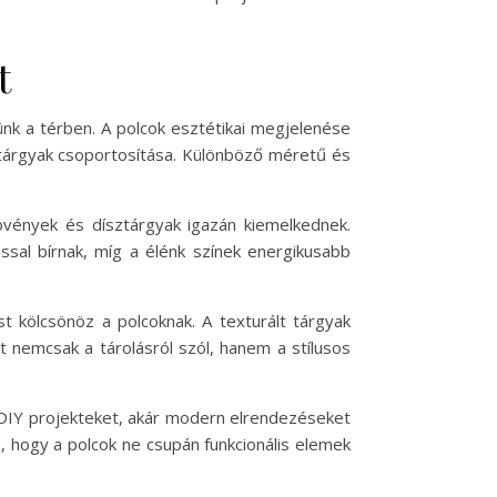
t
ünk a térben. A polcok esztétikai megjelenése
 tárgyak csoportosítása. Különböző méretű és
növények és dísztárgyak igazán kiemelkednek.
ssal bírnak, míg a élénk színek energikusabb
 kölcsönöz a polcoknak. A texturált tárgyak
t nemcsak a tárolásról szól, hanem a stílusos
r DIY projekteket, akár modern elrendezéseket
n, hogy a polcok ne csupán funkcionális elemek