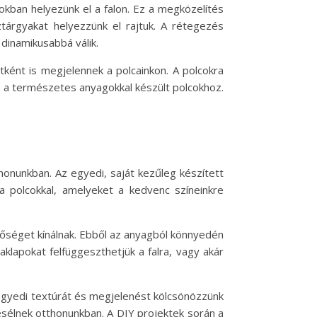
kban helyezünk el a falon. Ez a megközelítés
árgyakat helyezzünk el rajtuk. A rétegezés
 dinamikusabbá válik.
ként is megjelennek a polcainkon. A polcokra
ek a természetes anyagokkal készült polcokhoz.
honunkban. Az egyedi, saját kezűleg készített
a polcokkal, amelyeket a kedvenc színeinkre
tőséget kínálnak. Ebből az anyagból könnyedén
aklapokat felfüggeszthetjük a falra, vagy akár
y egyedi textúrát és megjelenést kölcsönözzünk
esélnek otthonunkban. A DIY projektek során a