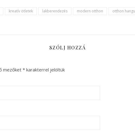
kreatív ötletek
lakberendezés
modern otthon
otthon hangu
SZÓLJ HOZZÁ
ző mezőket
*
karakterrel jelöltük