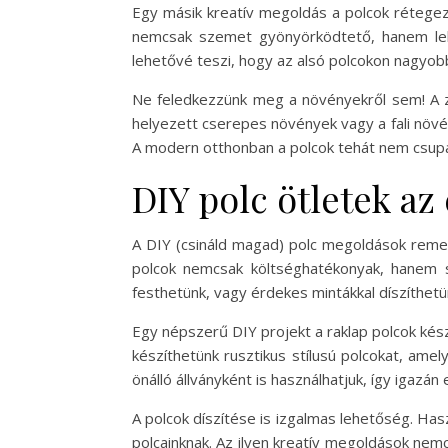
Egy másik kreatív megoldás a polcok rétegez
nemcsak szemet gyönyörködtető, hanem lehe
lehetővé teszi, hogy az alsó polcokon nagyobb
Ne feledkezzünk meg a növényekről sem! A zö
helyezett cserepes növények vagy a fali növén
A modern otthonban a polcok tehát nem csupán
DIY polc ötletek az 
A DIY (csináld magad) polc megoldások remek 
polcok nemcsak költséghatékonyak, hanem sz
festhetünk, vagy érdekes mintákkal díszíthetü
Egy népszerű DIY projekt a raklap polcok kés
készíthetünk rusztikus stílusú polcokat, amel
önálló állványként is használhatjuk, így igazá
A polcok díszítése is izgalmas lehetőség. Has
polcainknak. Az ilyen kreatív megoldások nem