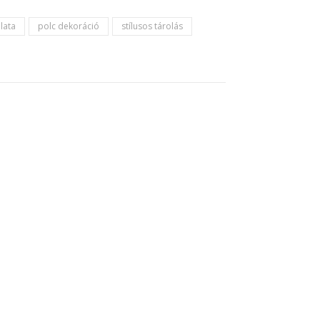
lata
polc dekoráció
stílusos tárolás