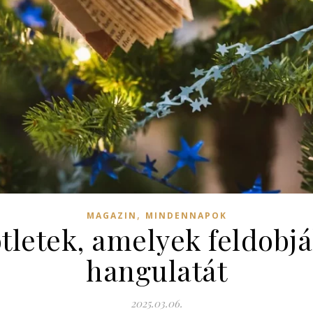
,
MAGAZIN
MINDENNAPOK
ötletek, amelyek feldobj
hangulatát
2025.03.06.