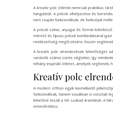
A kreatív polc ötletek nemcsak praktikus tár
hangulatát. A polcok elhelyezése és berende
nem csupán funkcionálisak, de funkciójuk melle
A polcok színei, anyagai és formái különböző
méretű és típusú polcok kombinálásával igazi 
rendezettség megőrzésére, hiszen segítenek 
A kreatív polc elrendezések lehetőséget a
variációk száma szinte végtelen, így minden
néhány inspiráló ötletet, amelyek segítenek, 
Kreatív polc elren
A modern otthon egyik kiemelkedő jellemzője
funkcionálisak, hanem vizuálisan is vonzóak 
lehetővé teszik a tér szabad áramlását. A f
enteriőrökhöz.