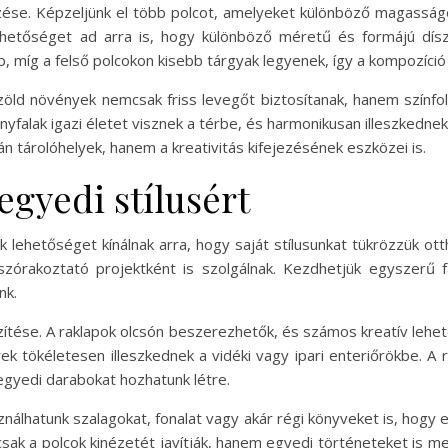
ése. Képzeljünk el több polcot, amelyeket különböző magasságo
tőséget ad arra is, hogy különböző méretű és formájú díszt
, míg a felső polcokon kisebb tárgyak legyenek, így a kompozíció
ld növények nemcsak friss levegőt biztosítanak, hanem színfolt
yfalak igazi életet visznek a térbe, és harmonikusan illeszkedn
 tárolóhelyek, hanem a kreativitás kifejezésének eszközei is.
egyedi stílusért
lehetőséget kínálnak arra, hogy saját stílusunkat tükrözzük ott
órakoztató projektként is szolgálnak. Kezdhetjük egyszerű f
nk.
zítése. A raklapok olcsón beszerezhetők, és számos kreatív lehe
yek tökéletesen illeszkednek a vidéki vagy ipari enteriőrökbe. A r
n egyedi darabokat hozhatunk létre.
ználhatunk szalagokat, fonalat vagy akár régi könyveket is, hog
csak a polcok kinézetét javítják, hanem egyedi történeteket is m