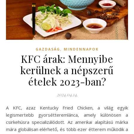
,
GAZDASÁG
MINDENNAPOK
KFC árak: Mennyibe
kerülnek a népszerű
ételek 2023-ban?
2024.04.14.
A KFC, azaz Kentucky Fried Chicken, a világ egyik
legismertebb gyorsétteremlánca, amely különösen a
csirkehúsra specializálódott. Az amerikai alapítású márka
mára globálisan elérhető, és több ezer étterem működik a