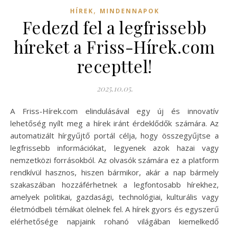
,
HÍREK
MINDENNAPOK
Fedezd fel a legfrissebb
híreket a Friss-Hírek.com
recepttel!
2025.10.05.
A Friss-Hírek.com elindulásával egy új és innovatív
lehetőség nyílt meg a hírek iránt érdeklődők számára. Az
automatizált hírgyűjtő portál célja, hogy összegyűjtse a
legfrissebb információkat, legyenek azok hazai vagy
nemzetközi forrásokból. Az olvasók számára ez a platform
rendkívül hasznos, hiszen bármikor, akár a nap bármely
szakaszában hozzáférhetnek a legfontosabb hírekhez,
amelyek politikai, gazdasági, technológiai, kulturális vagy
életmódbeli témákat ölelnek fel. A hírek gyors és egyszerű
elérhetősége napjaink rohanó világában kiemelkedő