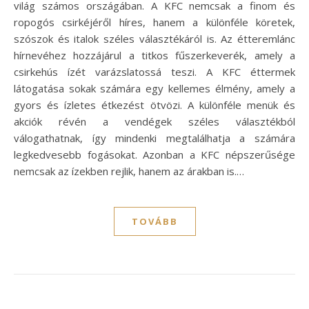
világ számos országában. A KFC nemcsak a finom és
ropogós csirkéjéről híres, hanem a különféle köretek,
szószok és italok széles választékáról is. Az étteremlánc
hírnevéhez hozzájárul a titkos fűszerkeverék, amely a
csirkehús ízét varázslatossá teszi. A KFC éttermek
látogatása sokak számára egy kellemes élmény, amely a
gyors és ízletes étkezést ötvözi. A különféle menük és
akciók révén a vendégek széles választékból
válogathatnak, így mindenki megtalálhatja a számára
legkedvesebb fogásokat. Azonban a KFC népszerűsége
nemcsak az ízekben rejlik, hanem az árakban is.…
TOVÁBB