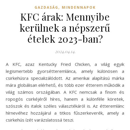
,
GAZDASÁG
MINDENNAPOK
KFC árak: Mennyibe
kerülnek a népszerű
ételek 2023-ban?
2024.04.14.
A KFC, azaz Kentucky Fried Chicken, a világ egyik
legismertebb gyorsétteremlánca, amely különösen a
csirkehúsra specializálódott. Az amerikai alapítású márka
mára globálisan elérhető, és több ezer étterem működik a
világ számos országában. A KFC nemcsak a finom és
ropogós csirkéjéről híres, hanem a különféle köretek,
szószok és italok széles választékáról is. Az étteremlánc
hírnevéhez hozzájárul a titkos fűszerkeverék, amely a
csirkehús ízét varázslatossá teszi.