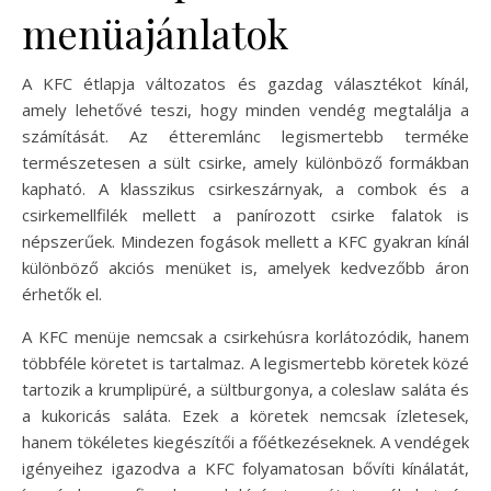
menüajánlatok
A KFC étlapja változatos és gazdag választékot kínál,
amely lehetővé teszi, hogy minden vendég megtalálja a
számítását. Az étteremlánc legismertebb terméke
természetesen a sült csirke, amely különböző formákban
kapható. A klasszikus csirkeszárnyak, a combok és a
csirkemellfilék mellett a panírozott csirke falatok is
népszerűek. Mindezen fogások mellett a KFC gyakran kínál
különböző akciós menüket is, amelyek kedvezőbb áron
érhetők el.
A KFC menüje nemcsak a csirkehúsra korlátozódik, hanem
többféle köretet is tartalmaz. A legismertebb köretek közé
tartozik a krumplipüré, a sültburgonya, a coleslaw saláta és
a kukoricás saláta. Ezek a köretek nemcsak ízletesek,
hanem tökéletes kiegészítői a főétkezéseknek. A vendégek
igényeihez igazodva a KFC folyamatosan bővíti kínálatát,