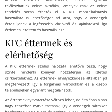
találkozhatunk online akciókkal, amelyek csak az online
rendelés során érhetők el. A KFC mobilalkalmazás
használata is lehetőséget ad arra, hogy a vendégek
értesüljenek a legfrissebb akciókról és ajánlatokról, így
érdemes letölteni és használni azt.
KFC éttermek és
elérhetőség
A KFC éttermek széles hálózata lehetővé teszi, hogy
szinte mindenki könnyen hozzáférjen az ízletes
csirkeételekhez. Az éttermek elhelyezkedése általában jól
megtervezett, így a forgalmas városokban és a kisebb
településeken egyaránt megtalálhatók.
Az éttermek nyitvatartása változó lehet, de általában a nap
nagy részében nyitva tartanak, így a vendégek bármikor
betérhetnek egy gyors étkezésre. A KFC éttermekben a