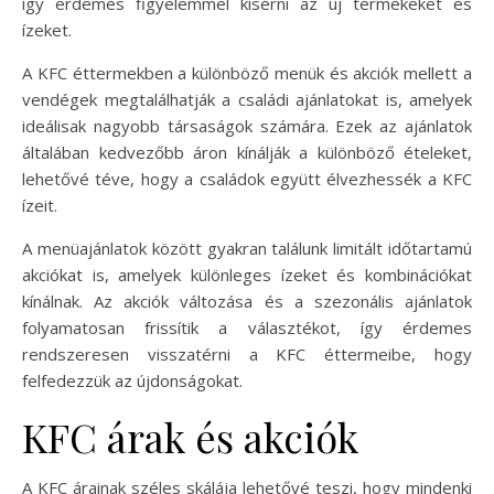
így érdemes figyelemmel kísérni az új termékeket és
ízeket.
A KFC éttermekben a különböző menük és akciók mellett a
vendégek megtalálhatják a családi ajánlatokat is, amelyek
ideálisak nagyobb társaságok számára. Ezek az ajánlatok
általában kedvezőbb áron kínálják a különböző ételeket,
lehetővé téve, hogy a családok együtt élvezhessék a KFC
ízeit.
A menüajánlatok között gyakran találunk limitált időtartamú
akciókat is, amelyek különleges ízeket és kombinációkat
kínálnak. Az akciók változása és a szezonális ajánlatok
folyamatosan frissítik a választékot, így érdemes
rendszeresen visszatérni a KFC éttermeibe, hogy
felfedezzük az újdonságokat.
KFC árak és akciók
A KFC árainak széles skálája lehetővé teszi, hogy mindenki