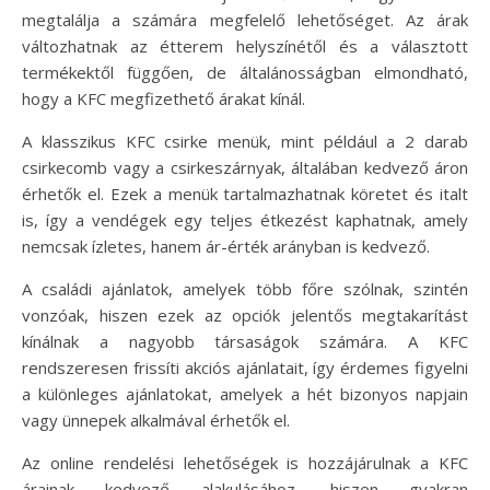
megtalálja a számára megfelelő lehetőséget. Az árak
változhatnak az étterem helyszínétől és a választott
termékektől függően, de általánosságban elmondható,
hogy a KFC megfizethető árakat kínál.
A klasszikus KFC csirke menük, mint például a 2 darab
csirkecomb vagy a csirkeszárnyak, általában kedvező áron
érhetők el. Ezek a menük tartalmazhatnak köretet és italt
is, így a vendégek egy teljes étkezést kaphatnak, amely
nemcsak ízletes, hanem ár-érték arányban is kedvező.
A családi ajánlatok, amelyek több főre szólnak, szintén
vonzóak, hiszen ezek az opciók jelentős megtakarítást
kínálnak a nagyobb társaságok számára. A KFC
rendszeresen frissíti akciós ajánlatait, így érdemes figyelni
a különleges ajánlatokat, amelyek a hét bizonyos napjain
vagy ünnepek alkalmával érhetők el.
Az online rendelési lehetőségek is hozzájárulnak a KFC
árainak kedvező alakulásához, hiszen gyakran