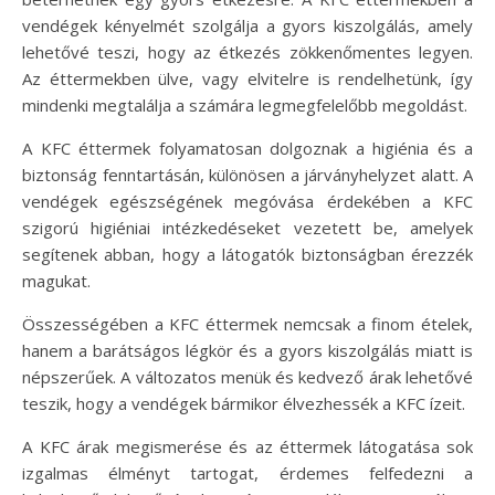
vendégek kényelmét szolgálja a gyors kiszolgálás, amely
lehetővé teszi, hogy az étkezés zökkenőmentes legyen.
Az éttermekben ülve, vagy elvitelre is rendelhetünk, így
mindenki megtalálja a számára legmegfelelőbb megoldást.
A KFC éttermek folyamatosan dolgoznak a higiénia és a
biztonság fenntartásán, különösen a járványhelyzet alatt. A
vendégek egészségének megóvása érdekében a KFC
szigorú higiéniai intézkedéseket vezetett be, amelyek
segítenek abban, hogy a látogatók biztonságban érezzék
magukat.
Összességében a KFC éttermek nemcsak a finom ételek,
hanem a barátságos légkör és a gyors kiszolgálás miatt is
népszerűek. A változatos menük és kedvező árak lehetővé
teszik, hogy a vendégek bármikor élvezhessék a KFC ízeit.
A KFC árak megismerése és az éttermek látogatása sok
izgalmas élményt tartogat, érdemes felfedezni a