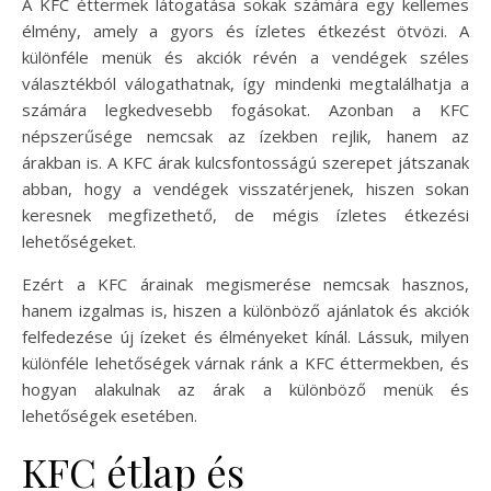
A KFC éttermek látogatása sokak számára egy kellemes
élmény, amely a gyors és ízletes étkezést ötvözi. A
különféle menük és akciók révén a vendégek széles
választékból válogathatnak, így mindenki megtalálhatja a
számára legkedvesebb fogásokat. Azonban a KFC
népszerűsége nemcsak az ízekben rejlik, hanem az
árakban is. A KFC árak kulcsfontosságú szerepet játszanak
abban, hogy a vendégek visszatérjenek, hiszen sokan
keresnek megfizethető, de mégis ízletes étkezési
lehetőségeket.
Ezért a KFC árainak megismerése nemcsak hasznos,
hanem izgalmas is, hiszen a különböző ajánlatok és akciók
felfedezése új ízeket és élményeket kínál. Lássuk, milyen
különféle lehetőségek várnak ránk a KFC éttermekben, és
hogyan alakulnak az árak a különböző menük és
lehetőségek esetében.
KFC étlap és