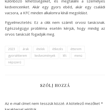
különböző lehetőségeket, és megtalálni a személyes
kedvenceinket. Akár egy gyors ebéd, akár egy családi
vacsora, a KFC minden alkalomra kínál megoldást.
Figyelmeztetés: Ez a cikk nem számít orvosi tanácsnak.
Egészségügyi probléma esetén kérjük, hogy mindig az
orvos tanácsát fogadják meg.
2023
árak
ételek
étkezés
étterem
gyorsétterem
kedvezmények
kfc
menü
népszerű
SZÓLJ HOZZÁ
Az e-mail címet nem tesszük közzé.
A kötelező mezőket
*
karakterrel jelöltük