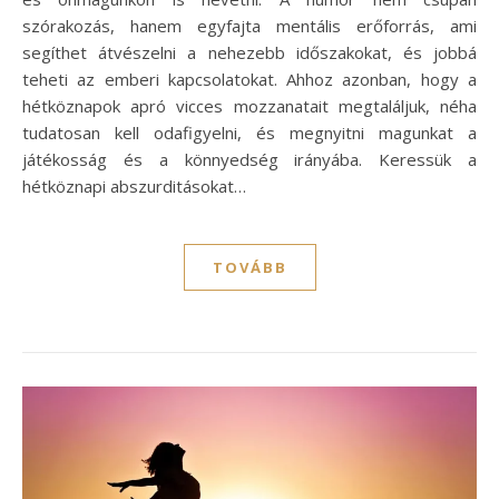
szórakozás, hanem egyfajta mentális erőforrás, ami
segíthet átvészelni a nehezebb időszakokat, és jobbá
teheti az emberi kapcsolatokat. Ahhoz azonban, hogy a
hétköznapok apró vicces mozzanatait megtaláljuk, néha
tudatosan kell odafigyelni, és megnyitni magunkat a
játékosság és a könnyedség irányába. Keressük a
hétköznapi abszurditásokat…
TOVÁBB