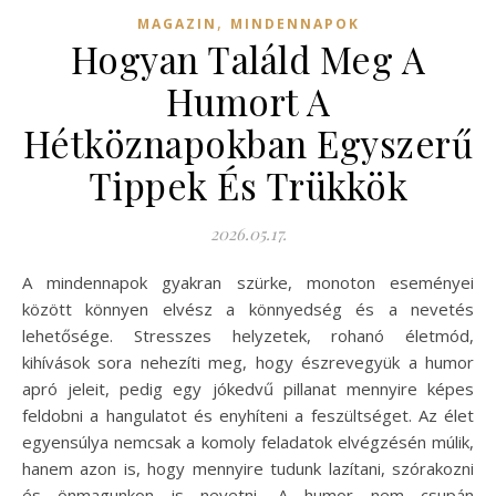
,
MAGAZIN
MINDENNAPOK
Hogyan Találd Meg A
Humort A
Hétköznapokban Egyszerű
Tippek És Trükkök
2026.05.17.
A mindennapok gyakran szürke, monoton eseményei
között könnyen elvész a könnyedség és a nevetés
lehetősége. Stresszes helyzetek, rohanó életmód,
kihívások sora nehezíti meg, hogy észrevegyük a humor
apró jeleit, pedig egy jókedvű pillanat mennyire képes
feldobni a hangulatot és enyhíteni a feszültséget. Az élet
egyensúlya nemcsak a komoly feladatok elvégzésén múlik,
hanem azon is, hogy mennyire tudunk lazítani, szórakozni
és önmagunkon is nevetni. A humor nem csupán