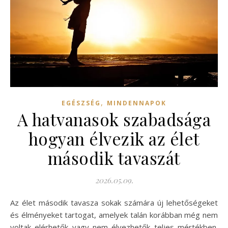
,
EGÉSZSÉG
MINDENNAPOK
A hatvanasok szabadsága
hogyan élvezik az élet
második tavaszát
2026.05.09.
Az élet második tavasza sokak számára új lehetőségeket
és élményeket tartogat, amelyek talán korábban még nem
voltak elérhetők vagy nem élvezhetők teljes mértékben.