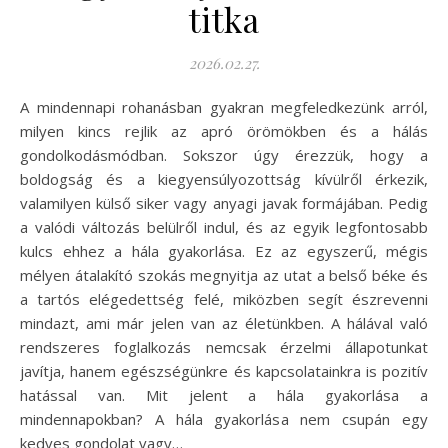
titka
2026.02.27.
A mindennapi rohanásban gyakran megfeledkezünk arról,
milyen kincs rejlik az apró örömökben és a hálás
gondolkodásmódban. Sokszor úgy érezzük, hogy a
boldogság és a kiegyensúlyozottság kívülről érkezik,
valamilyen külső siker vagy anyagi javak formájában. Pedig
a valódi változás belülről indul, és az egyik legfontosabb
kulcs ehhez a hála gyakorlása. Ez az egyszerű, mégis
mélyen átalakító szokás megnyitja az utat a belső béke és
a tartós elégedettség felé, miközben segít észrevenni
mindazt, ami már jelen van az életünkben. A hálával való
rendszeres foglalkozás nemcsak érzelmi állapotunkat
javítja, hanem egészségünkre és kapcsolatainkra is pozitív
hatással van. Mit jelent a hála gyakorlása a
mindennapokban? A hála gyakorlása nem csupán egy
kedves gondolat vagy…