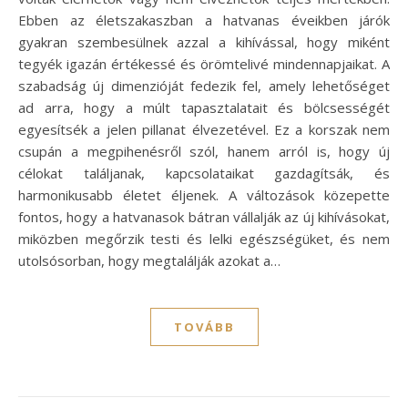
Ebben az életszakaszban a hatvanas éveikben járók
gyakran szembesülnek azzal a kihívással, hogy miként
tegyék igazán értékessé és örömtelivé mindennapjaikat. A
szabadság új dimenzióját fedezik fel, amely lehetőséget
ad arra, hogy a múlt tapasztalatait és bölcsességét
egyesítsék a jelen pillanat élvezetével. Ez a korszak nem
csupán a megpihenésről szól, hanem arról is, hogy új
célokat találjanak, kapcsolataikat gazdagítsák, és
harmonikusabb életet éljenek. A változások közepette
fontos, hogy a hatvanasok bátran vállalják az új kihívásokat,
miközben megőrzik testi és lelki egészségüket, és nem
utolsósorban, hogy megtalálják azokat a…
TOVÁBB