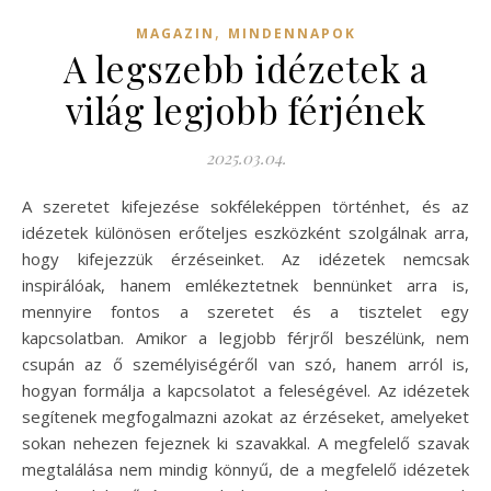
,
MAGAZIN
MINDENNAPOK
A legszebb idézetek a
világ legjobb férjének
2025.03.04.
A szeretet kifejezése sokféleképpen történhet, és az
idézetek különösen erőteljes eszközként szolgálnak arra,
hogy kifejezzük érzéseinket. Az idézetek nemcsak
inspirálóak, hanem emlékeztetnek bennünket arra is,
mennyire fontos a szeretet és a tisztelet egy
kapcsolatban. Amikor a legjobb férjről beszélünk, nem
csupán az ő személyiségéről van szó, hanem arról is,
hogyan formálja a kapcsolatot a feleségével. Az idézetek
segítenek megfogalmazni azokat az érzéseket, amelyeket
sokan nehezen fejeznek ki szavakkal. A megfelelő szavak
megtalálása nem mindig könnyű, de a megfelelő idézetek