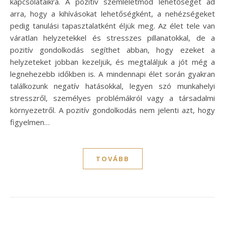
kapcsolataikra. A pozitív szemléletmód lehetőséget ad
arra, hogy a kihívásokat lehetőségként, a nehézségeket
pedig tanulási tapasztalatként éljük meg. Az élet tele van
váratlan helyzetekkel és stresszes pillanatokkal, de a
pozitív gondolkodás segíthet abban, hogy ezeket a
helyzeteket jobban kezeljük, és megtaláljuk a jót még a
legnehezebb időkben is. A mindennapi élet során gyakran
találkozunk negatív hatásokkal, legyen szó munkahelyi
stresszről, személyes problémákról vagy a társadalmi
környezetről. A pozitív gondolkodás nem jelenti azt, hogy
figyelmen…
TOVÁBB