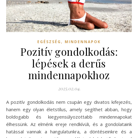
,
EGÉSZSÉG
MINDENNAPOK
Pozitív gondolkodás:
lépések a derűs
mindennapokhoz
2025.02.04.
A pozitív gondolkodás nem csupán egy divatos kifejezés,
hanem egy olyan életstílus, amely segíthet abban, hogy
boldogabb és kiegyensúlyozottabb mindennapokat
élhessünk. Az elménk ereje rendkívüli, és a gondolataink
hatással vannak a hangulatunkra, a döntéseinkre és a