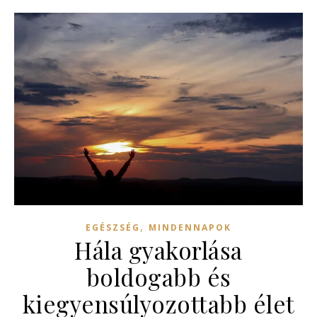
,
EGÉSZSÉG
MINDENNAPOK
Hála gyakorlása
boldogabb és
kiegyensúlyozottabb élet