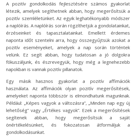
A pozitív gondolkodás fejlesztésére számos gyakorlat
létezik, amelyek segíthetnek abban, hogy megerősítsük a
pozitív szemléletünket. Az egyik leghatékonyabb módszer
a naplóírás. A naplóírás során rögzíthetjük a gondolatainkat,
érzéseinket és tapasztalatainkat. Emellett érdemes
naponta időt szentelni arra, hogy összegyűjtsük azokat a
pozitív eseményeket, amelyek a nap során történtek
velünk. Ez segít abban, hogy tudatosan a jó dolgokra
fókuszáljunk, és észrevegyük, hogy még a legnehezebb
napokban is vannak pozitív pillanatok.
Egy másik hasznos gyakorlat a pozitív affimációk
használata. Az affimációk olyan pozitív megerősítések,
amelyeket naponta többször is elmondhatunk magunknak.
Például: „Képes vagyok a változásra”, „Minden nap egy új
lehetőség” vagy „Értékes vagyok”. Ezek a megerősítések
segítenek abban, hogy megerősítsük a saját
önértékelésünket, és fokozatosan átformáljuk a
gondolkodásunkat.