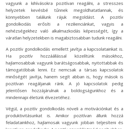
vagyunk a kihívásokra pozitívan reagálni, a stresszes
helyzetek kevésbé tűnnek megoldhatatlannak, és
könnyebben találunk rájuk megoldást. A pozitív
gondolkodás erősíti a rezilienciánkat, vagyis a
nehézségekhez való alkalmazkodás képességét, így a
váratlan helyzetekben is magabiztosabban tudunk reagálni.
A pozitív gondolkodás emellett javítja a kapcsolatainkat is.
Ha pozitív hozzáállással közelítünk másokhoz,
hajlamosabbak vagyunk barátságosabbak, nyitottabbak és
támogatóbbak lenni. Ez nemcsak a társas kapcsolatok
minőségét javítja, hanem segít abban is, hogy mások is
pozitívan reagáljanak ránk. A jó kapcsolatok pedig
jelentősen hozzájárulnak a boldogságunkhoz és a
mindennapi életünk élvezetéhez.
Végül, a pozitív gondolkodás növeli a motivációnkat és a
produktivitásunkat is. Amikor pozitívan állunk hozzá
feladatainkhoz, hajlamosak vagyunk jobban teljesíteni és