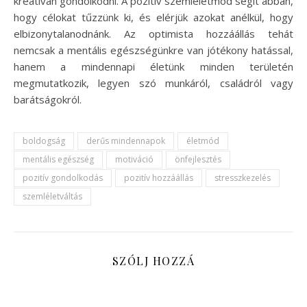
kreatívan gondolkodni. A pozitív szemléletmód segít abban,
hogy célokat tűzzünk ki, és elérjük azokat anélkül, hogy
elbizonytalanodnánk. Az optimista hozzáállás tehát
nemcsak a mentális egészségünkre van jótékony hatással,
hanem a mindennapi életünk minden területén
megmutatkozik, legyen szó munkáról, családról vagy
barátságokról.
boldogság
derűs mindennapok
életmód
mentális egészség
motiváció
önfejlesztés
pozitív gondolkodás
pozitív hozzáállás
stresszkezelés
szemléletváltás
SZÓLJ HOZZÁ