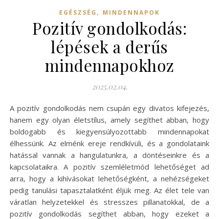
,
EGÉSZSÉG
MINDENNAPOK
Pozitív gondolkodás:
lépések a derűs
mindennapokhoz
2025.02.04.
A pozitív gondolkodás nem csupán egy divatos kifejezés,
hanem egy olyan életstílus, amely segíthet abban, hogy
boldogabb és kiegyensúlyozottabb mindennapokat
élhessünk. Az elménk ereje rendkívüli, és a gondolataink
hatással vannak a hangulatunkra, a döntéseinkre és a
kapcsolataikra. A pozitív szemléletmód lehetőséget ad
arra, hogy a kihívásokat lehetőségként, a nehézségeket
pedig tanulási tapasztalatként éljük meg. Az élet tele van
váratlan helyzetekkel és stresszes pillanatokkal, de a
pozitív gondolkodás segíthet abban, hogy ezeket a