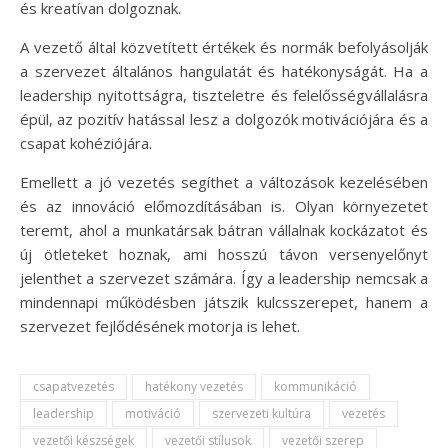
és kreatívan dolgoznak.
A vezető által közvetített értékek és normák befolyásolják
a szervezet általános hangulatát és hatékonyságát. Ha a
leadership nyitottságra, tiszteletre és felelősségvállalásra
épül, az pozitív hatással lesz a dolgozók motivációjára és a
csapat kohéziójára.
Emellett a jó vezetés segíthet a változások kezelésében
és az innováció előmozdításában is. Olyan környezetet
teremt, ahol a munkatársak bátran vállalnak kockázatot és
új ötleteket hoznak, ami hosszú távon versenyelőnyt
jelenthet a szervezet számára. Így a leadership nemcsak a
mindennapi működésben játszik kulcsszerepet, hanem a
szervezet fejlődésének motorja is lehet.
csapatvezetés
hatékony vezetés
kommunikáció
leadership
motiváció
szervezeti kultúra
vezetés
vezetői készségek
vezetői stílusok
vezetői szerep