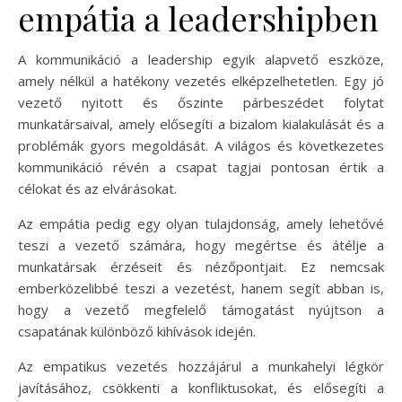
empátia a leadershipben
A kommunikáció a leadership egyik alapvető eszköze,
amely nélkül a hatékony vezetés elképzelhetetlen. Egy jó
vezető nyitott és őszinte párbeszédet folytat
munkatársaival, amely elősegíti a bizalom kialakulását és a
problémák gyors megoldását. A világos és következetes
kommunikáció révén a csapat tagjai pontosan értik a
célokat és az elvárásokat.
Az empátia pedig egy olyan tulajdonság, amely lehetővé
teszi a vezető számára, hogy megértse és átélje a
munkatársak érzéseit és nézőpontjait. Ez nemcsak
emberközelibbé teszi a vezetést, hanem segít abban is,
hogy a vezető megfelelő támogatást nyújtson a
csapatának különböző kihívások idején.
Az empatikus vezetés hozzájárul a munkahelyi légkör
javításához, csökkenti a konfliktusokat, és elősegíti a