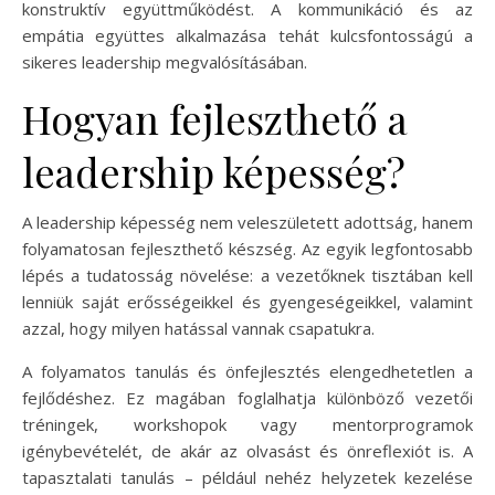
konstruktív együttműködést. A kommunikáció és az
empátia együttes alkalmazása tehát kulcsfontosságú a
sikeres leadership megvalósításában.
Hogyan fejleszthető a
leadership képesség?
A leadership képesség nem veleszületett adottság, hanem
folyamatosan fejleszthető készség. Az egyik legfontosabb
lépés a tudatosság növelése: a vezetőknek tisztában kell
lenniük saját erősségeikkel és gyengeségeikkel, valamint
azzal, hogy milyen hatással vannak csapatukra.
A folyamatos tanulás és önfejlesztés elengedhetetlen a
fejlődéshez. Ez magában foglalhatja különböző vezetői
tréningek, workshopok vagy mentorprogramok
igénybevételét, de akár az olvasást és önreflexiót is. A
tapasztalati tanulás – például nehéz helyzetek kezelése