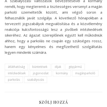
A szabályozási változások bevezetésével a kormány
reméli, hogy megteremti a tisztességes versenyt a magán
parkoló üzemeltetők között, ami végső soron a
felhasználók javát szolgálja. A következő hónapokban a
tervezett jogszabályok megvalósítása és a közvélemény
reakciója kulcsfontosságú lesz a jövőbeli intézkedések
sikeréhez. Az ágazat szereplőinek együtt kell működniük
ahhoz, hogy a parkolás ne csupán egy szükséges rossz,
hanem egy kényelmes és megfizethető szolgáltatás
legyen mindenki számára.
átláthatóság
büntetések
díjak
gépjármű
intézkedések
jogorvoslat
kormány
magánparkoló
parkolás
szabályozás
SZÓLJ HOZZÁ