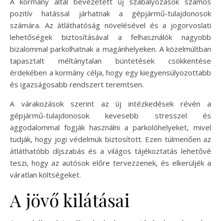
A kormány által bevezetett új szabályozások számos
pozitív hatással járhatnak a gépjármű-tulajdonosok
számára. Az átláthatóság növelésével és a jogorvoslati
lehetőségek biztosításával a felhasználók nagyobb
bizalommal parkolhatnak a magánhelyeken. A közelmúltban
tapasztalt méltánytalan büntetések csökkentése
érdekében a kormány célja, hogy egy kiegyensúlyozottabb
és igazságosabb rendszert teremtsen.
A várakozások szerint az új intézkedések révén a
gépjármű-tulajdonosok kevesebb stresszel és
aggodalommal fogják használni a parkolóhelyeket, mivel
tudják, hogy jogi védelmük biztosított. Ezen túlmenően az
átláthatóbb díjszabás és a világos tájékoztatás lehetővé
teszi, hogy az autósok előre tervezzenek, és elkerüljék a
váratlan költségeket.
A jövő kilátásai