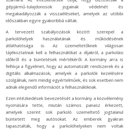
gépjármű-tulajdonosok jogainak védelmét és
megakadályozzák a visszaéléseket, amelyek az utóbbi
időszakban egyre gyakoribbá váltak.
A tervezett szabályozások között szerepel a
parkolóhelyek használatának és működésének
átláthatósága is. Az üzemeltetőknek világosan
tájékoztatniuk kell a felhasználókat a díjakról, a parkolási
időkről és a büntetések mértékéről. A kormány arra is
felhívja a figyelmet, hogy az automatizált rendszerek és a
digitális alkalmazások, amelyek a parkolók kezelésére
szolgálnak, nem mindig egyértelműek, és sok esetben nem
adnak elegendő információt a felhasználóknak.
Ezen intézkedések bevezetését a kormány a közvélemény
nyomására tette, miután számos panasz érkezett,
amelyek szerint sok parkoló üzemeltető jogtalanul
büntetett meg autósokat. Az emberek gyakran
tapasztalták, hogy a parkolóhelyeken nem voltak