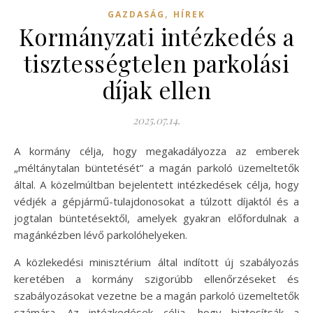
,
GAZDASÁG
HÍREK
Kormányzati intézkedés a
tisztességtelen parkolási
díjak ellen
2025.07.14.
A kormány célja, hogy megakadályozza az emberek
„méltánytalan büntetését” a magán parkoló üzemeltetők
által. A közelmúltban bejelentett intézkedések célja, hogy
védjék a gépjármű-tulajdonosokat a túlzott díjaktól és a
jogtalan büntetésektől, amelyek gyakran előfordulnak a
magánkézben lévő parkolóhelyeken.
A közlekedési minisztérium által indított új szabályozás
keretében a kormány szigorúbb ellenőrzéseket és
szabályozásokat vezetne be a magán parkoló üzemeltetők
számára. Az intézkedések célja, hogy biztosítsák a