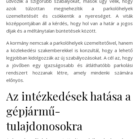
üdvözlik a szigorúbb szabályokat, mások úgy vélik, hogy
azok túlzottan megnehezítik a parkolóhelyek
üzemeltetését és csökkentik a nyereséget. A viták
középpontjában áll a kérdés, hogy hol van a határ a jogos
díjak és a méltánytalan büntetések között.
A kormány nemcsak a parkolóhelyek üzemeltetőivel, hanem
a közlekedési szakemberekkel is konzultál, hogy a lehető
legjobban kidolgozzák az új szabályozásokat. A cél az, hogy
a jövőben egy igazságosabb és átláthatóbb parkolási
rendszert hozzanak létre, amely mindenki számára
előnyös.
Az intézkedések hatása a
gépjármű-
tulajdonosokra