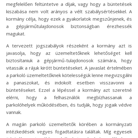
megfelelően feltüntetve a díjak, vagy hogy a büntetések
kiszabása nem volt arányos a vélt szabálysértésekkel. A
kormány célja, hogy ezek a gyakorlatok megszűnjenek, és
a gépjárműtulajdonosok biztonságban érezhessék
magukat.
A tervezett jogszabályok részeként a kormány azt is
javasolja, hogy az üzemeltetőknek lehetőséget kell
biztosítaniuk a gépjármű-tulajdonosok számára, hogy
vitassák a rájuk kirótt büntetéseket. A javaslat értelmében
a parkoló üzemeltetőknek kötelességük lenne megvizsgálni
a panaszokat, és indokolt esetben visszavonni a
büntetéseket. Ezzel a lépéssel a kormány azt szeretné
elérni, hogy a felhasználók megbízhassanak a
parkolóhelyek működésében, és tudják, hogy jogaik védve
vannak.
A magán parkoló üzemeltetők körében a kormányzati
intézkedések vegyes fogadtatásra találtak. Míg egyesek