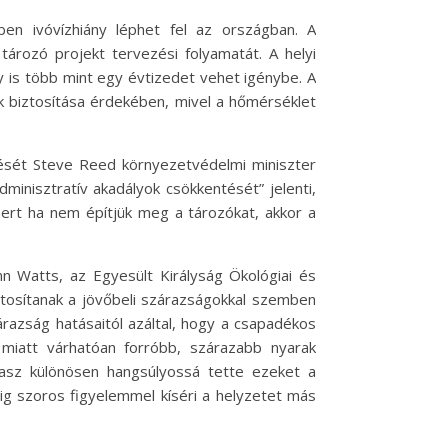
en ivóvízhiány léphet fel az országban. A
tározó projekt tervezési folyamatát. A helyi
y is több mint egy évtizedet vehet igénybe. A
k biztosítása érdekében, mivel a hőmérséklet
tését Steve Reed környezetvédelmi miniszter
inisztratív akadályok csökkentését” jelenti,
mert ha nem építjük meg a tározókat, akkor a
nn Watts, az Egyesült Királyság Ökológiai és
ztosítanak a jövőbeli szárazságokkal szemben
razság hatásaitól azáltal, hogy a csapadékos
 miatt várhatóan forróbb, szárazabb nyarak
vasz különösen hangsúlyossá tette ezeket a
dig szoros figyelemmel kíséri a helyzetet más