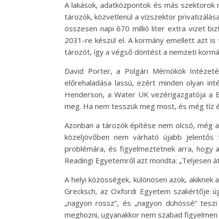
A lakások, adatközpontok és más szektorok 
tározók, közvetlenül a vízszektor privatizálá
összesen napi 670 millió liter extra vizet b
2031-re készül el. A kormány emellett azt is 
tározót, így a végső döntést a nemzeti korm
David Porter, a Polgári Mérnökök Intézetén
előrehaladása lassú, ezért minden olyan inté
Henderson, a Water UK vezérigazgatója a BB
meg. Ha nem tesszük meg most, és még tíz év
Azonban a tározók építése nem olcsó, még a f
közeljövőben nem várható újabb jelentős
problémára, és figyelmeztetnek arra, hogy a
Readingi Egyetemről azt mondta: „Teljesen át k
A helyi közösségek, különösen azok, akiknek a
Grecksch, az Oxfordi Egyetem szakértője úgy
„nagyon rossz”, és „nagyon dühössé” teszi
meghozni, ugyanakkor nem szabad figyelmen k