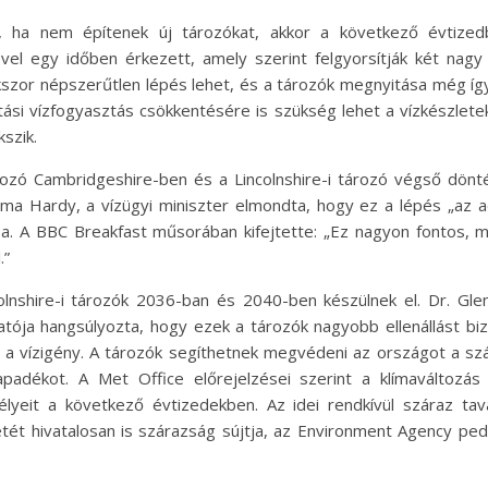
, ha nem építenek új tározókat, akkor a következő évtizedb
l egy időben érkezett, amely szerint felgyorsítják két nagy 
kszor népszerűtlen lépés lehet, és a tározók megnyitása még íg
tási vízfogyasztás csökkentésére is szükség lehet a vízkészlete
szik.
rozó Cambridgeshire-ben és a Lincolnshire-i tározó végső dön
ma Hardy, a vízügyi miniszter elmondta, hogy ez a lépés „az adm
ása. A BBC Breakfast műsorában kifejtette: „Ez nagyon fontos, 
.”
olnshire-i tározók 2036-ban és 2040-ben készülnek el. Dr. Gle
atója hangsúlyozta, hogy ezek a tározók nagyobb ellenállást bi
 a vízigény. A tározók segíthetnek megvédeni az országot a szá
apadékot. A Met Office előrejelzései szerint a klímaváltozás
élyeit a következő évtizedekben. Az idei rendkívül száraz ta
etét hivatalosan is szárazság sújtja, az Environment Agency pe