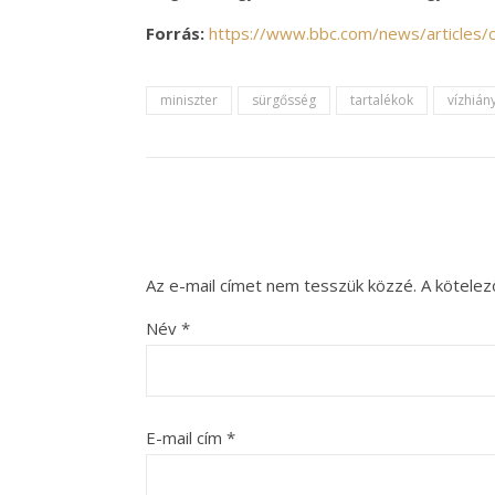
Forrás:
https://www.bbc.com/news/articles/c
miniszter
sürgősség
tartalékok
vízhián
Az e-mail címet nem tesszük közzé.
A kötele
Név
*
E-mail cím
*