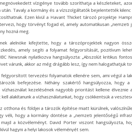
megnövekedett vízigénye tovább szoríthatja a készleteket, azo
sa után. Tavaly a kormány és a vízszolgáltatók bejelentették kilen
iztosíthatnak. Ezen kívül a Havant Thicket tározó projektje Ha
tervezi, hogy törvényt fogad el, amely automatikusan „nemzeti j
ány hozná meg.
ek alelnöke kifejtette, hogy a tározóprojektek nagyon össze
zkedés, amely segíti a folyamat felgyorsítását, pozitívum lehet
C Newsnak nyilatkozva hangsúlyozta: „Abszolút kritikus fonto
et várunk, akkor az még drágább lesz, így nem halogathatjuk to
elgyorsított tervezési folyamatok ellenére sem, ami végül a lak
 tározók befejezése. Néhány szakértő hangsúlyozza, hogy a
 vízhasználat kezelésének nagyobb prioritást kellene élveznie 
ell alakítanunk a vízhasználatunkat, hogy csökkentsük a vesztesége
z otthona és földjei a tározók építése miatt kiürülnek, valószínűl
 véli, hogy a kormány döntése a „nemzeti jelentőségű infrastr
 majd a közvéleményt. David Porter viszont hangsúlyozta, h
ívül hagyni a helyi lakosok véleményét sem.