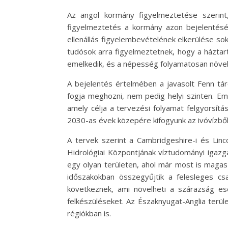
Az angol kormány figyelmeztetése szerint
figyelmeztetés a kormány azon bejelentéséve
ellenállás figyelembevételének elkerülése so
tudósok arra figyelmeztetnek, hogy a háztar
emelkedik, és a népesség folyamatosan növek
A bejelentés értelmében a javasolt Fenn tá
fogja meghozni, nem pedig helyi szinten. Em
amely célja a tervezési folyamat felgyorsít
2030-as évek közepére kifogyunk az ivóvízből
A tervek szerint a Cambridgeshire-i és Linc
Hidrológiai Központjának víztudományi igazg
egy olyan területen, ahol már most is magas
időszakokban összegyűjtik a felesleges cs
következnek, ami növelheti a szárazság es
felkészüléseket. Az Északnyugat-Anglia terül
régiókban is.