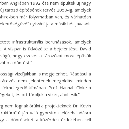
nban Angliában 1992 óta nem épültek új nagy
c új tározó építésének tervét 2050-ig, amelyek
mpshire-ben már folyamatban van, és várhatóan
elentőségűvé” nyilvánítja a másik hét javasolt
tett infrastrukturális beruházások, amelyek
. A vízipar is üdvözölte a bejelentést. David
sságú, hogy ezeket a tározókat most építsük
vább a döntést.”
ossági vízdíjakban is megjelenhet. Ráadásul a
 tározók nem jelentenek megoldást minden
a felmelegedő klímában. Prof. Hannah Cloke a
ket, és ott tároljuk a vizet, ahol esik.”
eg nem fognak örülni a projekteknek. Dr. Kevin
uktúra” útján való gyorsított előrehaladásra
ogy a döntéseket a közérdek érdekében kell