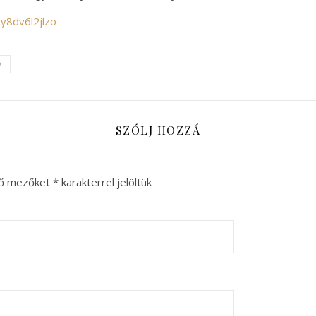
y8dv6l2jlzo
y
SZÓLJ HOZZÁ
ző mezőket
*
karakterrel jelöltük