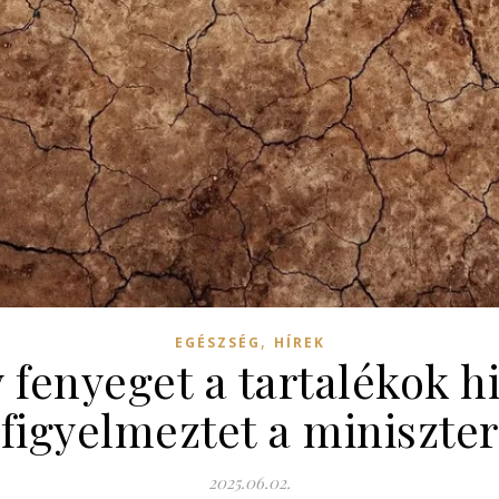
,
EGÉSZSÉG
HÍREK
 fenyeget a tartalékok h
figyelmeztet a miniszter
2025.06.02.