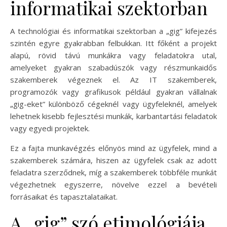
informatikai szektorban
A technológiai és informatikai szektorban a „gig” kifejezés
szintén egyre gyakrabban felbukkan. Itt főként a projekt
alapú, rövid távú munkákra vagy feladatokra utal,
amelyeket gyakran szabadúszók vagy részmunkaidős
szakemberek végeznek el. Az IT szakemberek,
programozók vagy grafikusok például gyakran vállalnak
„gig-eket” különböző cégeknél vagy ügyfeleknél, amelyek
lehetnek kisebb fejlesztési munkák, karbantartási feladatok
vagy egyedi projektek.
Ez a fajta munkavégzés előnyös mind az ügyfelek, mind a
szakemberek számára, hiszen az ügyfelek csak az adott
feladatra szerződnek, míg a szakemberek többféle munkát
végezhetnek egyszerre, növelve ezzel a bevételi
forrásaikat és tapasztalataikat.
A „gig” szó etimológiája