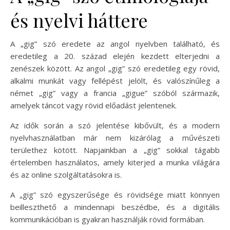
és nyelvi háttere
A „gig” szó eredete az angol nyelvben található, és
eredetileg a 20. század elején kezdett elterjedni a
zenészek között. Az angol „gig” szó eredetileg egy rövid,
alkalmi munkát vagy fellépést jelölt, és valószínűleg a
német „gig” vagy a francia „gigue” szóból származik,
amelyek táncot vagy rövid előadást jelentenek.
Az idők során a szó jelentése kibővült, és a modern
nyelvhasználatban már nem kizárólag a művészeti
területhez kötött. Napjainkban a „gig” sokkal tágabb
értelemben használatos, amely kiterjed a munka világára
és az online szolgáltatásokra is.
A „gig” szó egyszerűsége és rövidsége miatt könnyen
beilleszthető a mindennapi beszédbe, és a digitális
kommunikációban is gyakran használják rövid formában.