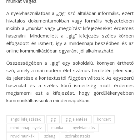
munkát végez.
A nyelvhasználatban a „gig” szó általában informális, ezért
hivatalos dokumentumokban vagy formális helyzetekben
inkább a „munka” vagy „megbízás” kifejezéseket érdemes
használni. Mindemellett a „gig” kifejezés széles körben
elfogadott és ismert, így a mindennapi beszédben és az
online kommunikációban egyaránt jól alkalmazható.
Összességében a „gig” egy sokoldalú, könnyen érthető
szó, amely a mai modern élet számos területén jelen van,
és jelentése a kontextustól függően változik. Az egyszerű
használat és a széles körű ismertség miatt érdemes
megismerni ezt a kifejezést, hogy gördülékenyebben
kommunikálhassunk a mindennapokban.
angol kifejezések
gig
gig jelentése
koncert
mindennapi nyelv
munka
nyelvtanulás
rövid munkák
szleng
szórakoztatás