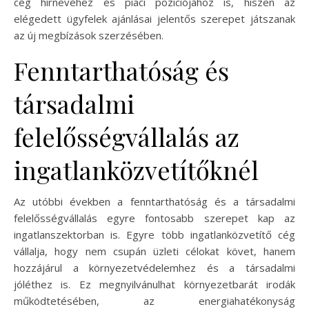
cég hírnevéhez és piaci pozíciójához is, hiszen az
elégedett ügyfelek ajánlásai jelentős szerepet játszanak
az új megbízások szerzésében.
Fenntarthatóság és
társadalmi
felelősségvállalás az
ingatlanközvetítőknél
Az utóbbi években a fenntarthatóság és a társadalmi
felelősségvállalás egyre fontosabb szerepet kap az
ingatlanszektorban is. Egyre több ingatlanközvetítő cég
vállalja, hogy nem csupán üzleti célokat követ, hanem
hozzájárul a környezetvédelemhez és a társadalmi
jóléthez is. Ez megnyilvánulhat környezetbarát irodák
működtetésében, az energiahatékonyság