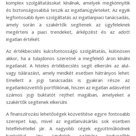
komplex szolgáltatásokat kínálnak, amelyek megkönnyítik
és biztonságosabbá teszik az ingatlanügyleteket. Az egyik
legfontosabb ilyen szolgáltatás az ingatlanpiaci tanácsadás,
amely során a szakértők segítenek az ügyfeleknek
megérteni a piaci trendeket, árképzést és az adott
ingatlan értékét.
Az értékbecslés kulcsfontosságú szolgáltatás, különösen
akkor, ha a tulajdonos szeretné a megfelelő áron kínálni
ingatlanát. A hiteles értékbecslés segít elkerülni az alul-
vagy túlárazást, amely mindkét esetben hátrányos lehet.
Emellett a jogi tanácsadás is gyakran része az
ingatlanközvetítői portfóliónak, hiszen az ingatlan adásvétel
számos jogi buktatót rejthet magában, amelyeket a
szakértők segítenek elkerülni.
A finanszírozási lehetőségek közvetítése egyre fontosabb
szerepet kap, mivel az ingatlanvásárlás sok esetben
hitelfelvétellel jár. A nagyobb cégek együttműködnek
bankokkal, így ügyfeleik számára kedvezőbb