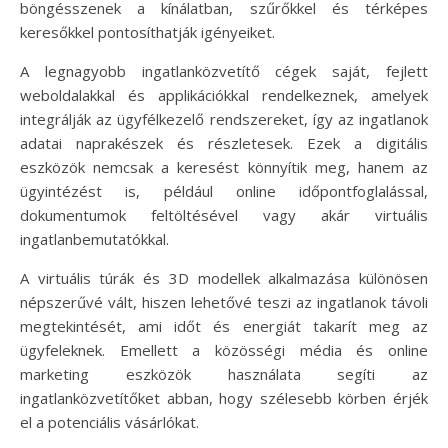
böngésszenek a kínálatban, szűrőkkel és térképes
keresőkkel pontosíthatják igényeiket.
A legnagyobb ingatlanközvetítő cégek saját, fejlett
weboldalakkal és applikációkkal rendelkeznek, amelyek
integrálják az ügyfélkezelő rendszereket, így az ingatlanok
adatai naprakészek és részletesek. Ezek a digitális
eszközök nemcsak a keresést könnyítik meg, hanem az
ügyintézést is, például online időpontfoglalással,
dokumentumok feltöltésével vagy akár virtuális
ingatlanbemutatókkal.
A virtuális túrák és 3D modellek alkalmazása különösen
népszerűvé vált, hiszen lehetővé teszi az ingatlanok távoli
megtekintését, ami időt és energiát takarít meg az
ügyfeleknek. Emellett a közösségi média és online
marketing eszközök használata segíti az
ingatlanközvetítőket abban, hogy szélesebb körben érjék
el a potenciális vásárlókat.