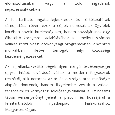
előmozdításában vagy a zöld ingatlanok
népszerűsítésében.
A fenntartható ingatlanfejlesztések és -értékesítések
támogatása révén ezek a cégek nemcsak az ügyfelek
körében növelik hitelességüket, hanem hozzájárulnak egy
élhetőbb környezet kialakításához is. Emellett számos
vállalat részt vesz jótékonysági programokban, önkéntes
munkákban, illetve támogat helyi közösségi
kezdeményezéseket.
Az ingatlanközvetítő cégek ilyen irányú tevékenységei
egyre inkább elvárássá válnak a modern fogyasztók
részéről, akik nemcsak az ár és a szolgáltatás minősége
alapján döntenek, hanem figyelembe veszik a vállalat
társadalmi és környezeti felelősségvállalását is. Ez hosszú
távon versenyelőnyt jelent a piacon, és hozzájárul a
fenntarthatóbb ingatlanpiac kialakulásához
Magyarországon.