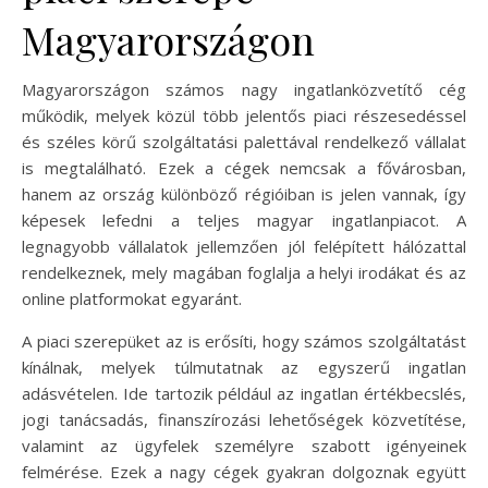
Magyarországon
Magyarországon számos nagy ingatlanközvetítő cég
működik, melyek közül több jelentős piaci részesedéssel
és széles körű szolgáltatási palettával rendelkező vállalat
is megtalálható. Ezek a cégek nemcsak a fővárosban,
hanem az ország különböző régióiban is jelen vannak, így
képesek lefedni a teljes magyar ingatlanpiacot. A
legnagyobb vállalatok jellemzően jól felépített hálózattal
rendelkeznek, mely magában foglalja a helyi irodákat és az
online platformokat egyaránt.
A piaci szerepüket az is erősíti, hogy számos szolgáltatást
kínálnak, melyek túlmutatnak az egyszerű ingatlan
adásvételen. Ide tartozik például az ingatlan értékbecslés,
jogi tanácsadás, finanszírozási lehetőségek közvetítése,
valamint az ügyfelek személyre szabott igényeinek
felmérése. Ezek a nagy cégek gyakran dolgoznak együtt