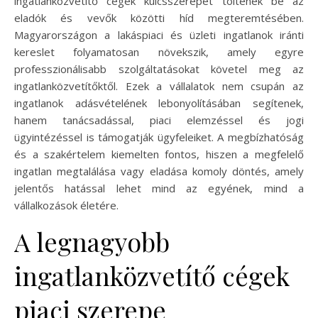
ingatlanközvetítő cégek kulcsszerepet töltenek be az
eladók és vevők közötti híd megteremtésében.
Magyarországon a lakáspiaci és üzleti ingatlanok iránti
kereslet folyamatosan növekszik, amely egyre
professzionálisabb szolgáltatásokat követel meg az
ingatlanközvetítőktől. Ezek a vállalatok nem csupán az
ingatlanok adásvételének lebonyolításában segítenek,
hanem tanácsadással, piaci elemzéssel és jogi
ügyintézéssel is támogatják ügyfeleiket. A megbízhatóság
és a szakértelem kiemelten fontos, hiszen a megfelelő
ingatlan megtalálása vagy eladása komoly döntés, amely
jelentős hatással lehet mind az egyének, mind a
vállalkozások életére.
A legnagyobb
ingatlanközvetítő cégek
piaci szerepe