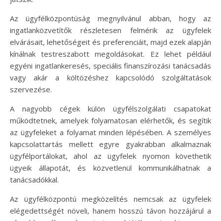
Az ügyfélközpontúság megnyilvánul abban, hogy az
ingatlanközvetítők részletesen felmérik az ügyfelek
elvárásait, lehetőségeit és preferenciáit, majd ezek alapján
kínálnak testreszabott megoldásokat. Ez lehet például
egyéni ingatlankeresés, speciális finanszírozási tanácsadás
vagy akár a költözéshez kapcsolódó szolgáltatások
szervezése.
A nagyobb cégek külön ügyfélszolgálati csapatokat
működtetnek, amelyek folyamatosan elérhetők, és segítik
az ügyfeleket a folyamat minden lépésében. A személyes
kapcsolattartás mellett egyre gyakrabban alkalmaznak
ügyfélportálokat, ahol az ügyfelek nyomon követhetik
ügyeik állapotát, és közvetlenül kommunikálhatnak a
tanácsadókkal.
Az ügyfélközpontú megközelítés nemcsak az ügyfelek
elégedettségét növeli, hanem hosszú távon hozzájárul a