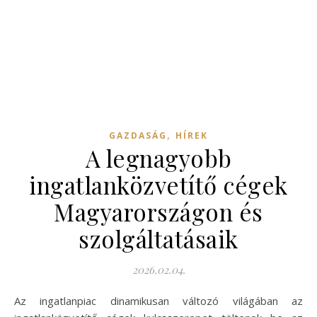
,
GAZDASÁG
HÍREK
A legnagyobb
ingatlanközvetítő cégek
Magyarországon és
szolgáltatásaik
2026.02.04.
Az ingatlanpiac dinamikusan változó világában az