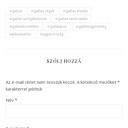
ingatlan
ingatlan cégek
ingatlan eladás
ingatlan szolgáltatások
ingatlan tanácsadás
ingatlanközvetítés
ingatlanpiac
ingatlanügynökség
lakásvásárlás
magyarország
SZÓLJ HOZZÁ
Az e-mail címet nem tesszük közzé.
A kötelező mezőket
*
karakterrel jelöltük
Név
*