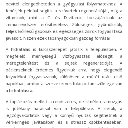
bevitel elengedhetetlen a gyógyulási folyamatokhoz. A
fehérjék például segítik a szövetek regenerációját, míg a
vitaminok, mint a C- és D-vitamin, hozzájárulnak az
immunrendszer erősítéséhez. Zöldségek, gyümölcsök,
teljes kiőrlésű gabonák és egészséges zsírok fogyasztása
javasolt, hiszen ezek tápanyagokban gazdag forrásai.
A hidratálás is kulcsszerepet játszik a felépülésben. A
megfelelő mennyiségű vízfogyasztás elősegíti a
méregtelenítést és a sejtek regenerációját. A
pácienseknek érdemes figyelniük arra, hogy elegendő
folyadékot fogyasszanak, különösen a műtét utáni első
napokban, amikor a szervezetnek fokozottan szüksége van
a hidratálásra.
A táplálkozás mellett a rendszeres, de kíméletes mozgás
is jótékony hatással van a felépülésre. A séták, a
légzőgyakorlatok vagy a könnyű nyújtás segíthetnek a
vérkeringés javításában és a stressz csökkentésében.