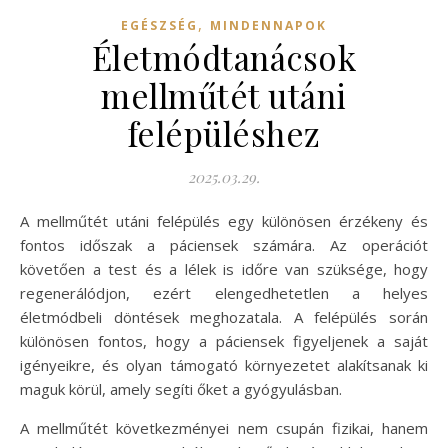
,
EGÉSZSÉG
MINDENNAPOK
Életmódtanácsok
mellműtét utáni
felépüléshez
2025.03.29.
A mellműtét utáni felépülés egy különösen érzékeny és
fontos időszak a páciensek számára. Az operációt
követően a test és a lélek is időre van szüksége, hogy
regenerálódjon, ezért elengedhetetlen a helyes
életmódbeli döntések meghozatala. A felépülés során
különösen fontos, hogy a páciensek figyeljenek a saját
igényeikre, és olyan támogató környezetet alakítsanak ki
maguk körül, amely segíti őket a gyógyulásban.
A mellműtét következményei nem csupán fizikai, hanem