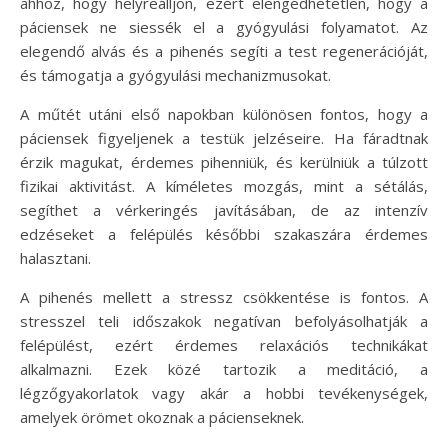
ahhoz, hogy helyreálljon, ezért elengedhetetlen, hogy a
páciensek ne siessék el a gyógyulási folyamatot. Az
elegendő alvás és a pihenés segíti a test regenerációját,
és támogatja a gyógyulási mechanizmusokat.
A műtét utáni első napokban különösen fontos, hogy a
páciensek figyeljenek a testük jelzéseire. Ha fáradtnak
érzik magukat, érdemes pihenniük, és kerülniük a túlzott
fizikai aktivitást. A kíméletes mozgás, mint a sétálás,
segíthet a vérkeringés javításában, de az intenzív
edzéseket a felépülés későbbi szakaszára érdemes
halasztani.
A pihenés mellett a stressz csökkentése is fontos. A
stresszel teli időszakok negatívan befolyásolhatják a
felépülést, ezért érdemes relaxációs technikákat
alkalmazni. Ezek közé tartozik a meditáció, a
légzőgyakorlatok vagy akár a hobbi tevékenységek,
amelyek örömet okoznak a pácienseknek.