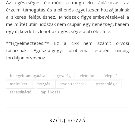
Az egészséges életmód, a megfelelő táplálkozás, az
érzelmi támogatás és a pihenés együttesen hozzájárulnak
a sikeres felépüléshez. Mindezek figyelembevételével a
mellműtét utáni időszak nem csupán egy nehézség, hanem
egy új kezdet is lehet az egészségesebb élet felé.
**Figyelmeztetés:** Ez a cikk nem számít orvosi
tanácsnak. Egészségügyi probléma esetén mindig
forduljon orvoshoz.
betegek támogatása
egészség
életmód
felépülés
mellműtét
mozgás
orvosi tanácsok
pszichológia
rehabilitáció
táplálkozás
SZÓLJ HOZZÁ