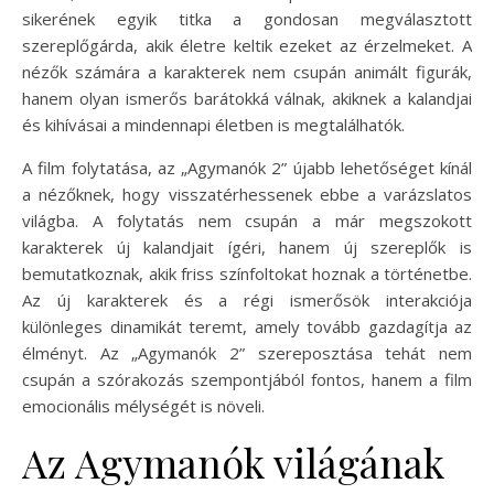
sikerének egyik titka a gondosan megválasztott
szereplőgárda, akik életre keltik ezeket az érzelmeket. A
nézők számára a karakterek nem csupán animált figurák,
hanem olyan ismerős barátokká válnak, akiknek a kalandjai
és kihívásai a mindennapi életben is megtalálhatók.
A film folytatása, az „Agymanók 2” újabb lehetőséget kínál
a nézőknek, hogy visszatérhessenek ebbe a varázslatos
világba. A folytatás nem csupán a már megszokott
karakterek új kalandjait ígéri, hanem új szereplők is
bemutatkoznak, akik friss színfoltokat hoznak a történetbe.
Az új karakterek és a régi ismerősök interakciója
különleges dinamikát teremt, amely tovább gazdagítja az
élményt. Az „Agymanók 2” szereposztása tehát nem
csupán a szórakozás szempontjából fontos, hanem a film
emocionális mélységét is növeli.
Az Agymanók világának