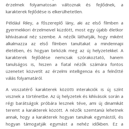
érzelmek folyamatosan változnak és fejlődnek, a
karakterek fejlődése is elkerülhetetlen.
Például Riley, a főszereplő lány, aki az első filmben a
gyermekkori érzelmeivel küzdött, most egy újabb életkor
kihívásaival néz szembe. A nézők láthatják, hogy miként
alkalmazza az első filmben tanultakat a mindennapi
életében, és hogyan birkózik meg az új helyzetekkel. A
karakterek fejlődése nemcsak szórakoztató, hanem
tanulságos is, hiszen a fiatal nézők számára fontos
üzenetet közvetít az érzelmi intelligencia és a felnőtté
válás folyamatáról.
A visszatérő karakterek közötti interakciók is új színt
visznek a történetbe. Az új helyzetek és kihívások során a
régi barátságok próbára lesznek téve, ami új dinamikát
teremt a karakterek között. A nézők szemtanúi lehetnek
annak, hogy a karakterek hogyan tanulnak egymástól, és
hogyan támogatják egymást a nehéz időkben. Ez a