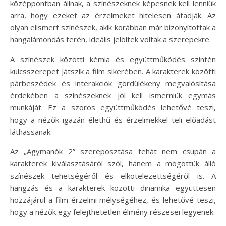
középpontban állnak, a színészeknek képesnek kell lenniük
arra, hogy ezeket az érzelmeket hitelesen átadják. Az
olyan elismert színészek, akik korábban már bizonyítottak a
hangalámondás terén, ideális jelöltek voltak a szerepekre.
A színészek közötti kémia és együttműködés szintén
kulcsszerepet játszik a film sikerében. A karakterek közötti
párbeszédek és interakciók gördülékeny megvalósítása
érdekében a színészeknek jól kell ismerniük egymás
munkáját. Ez a szoros együttműködés lehetővé teszi,
hogy a nézők igazán élethű és érzelmekkel teli előadást
láthassanak.
Az „Agymanók 2” szereposztása tehát nem csupán a
karakterek kiválasztásáról szól, hanem a mögöttük álló
színészek tehetségéről és elkötelezettségéről is. A
hangzás és a karakterek közötti dinamika együttesen
hozzájárul a film érzelmi mélységéhez, és lehetővé teszi,
hogy a nézők egy felejthetetlen élmény részesei legyenek.