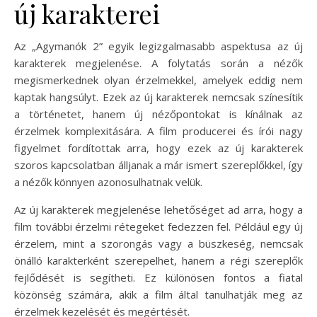
új karakterei
Az „Agymanók 2” egyik legizgalmasabb aspektusa az új
karakterek megjelenése. A folytatás során a nézők
megismerkednek olyan érzelmekkel, amelyek eddig nem
kaptak hangsúlyt. Ezek az új karakterek nemcsak színesítik
a történetet, hanem új nézőpontokat is kínálnak az
érzelmek komplexitására. A film producerei és írói nagy
figyelmet fordítottak arra, hogy ezek az új karakterek
szoros kapcsolatban álljanak a már ismert szereplőkkel, így
a nézők könnyen azonosulhatnak velük.
Az új karakterek megjelenése lehetőséget ad arra, hogy a
film további érzelmi rétegeket fedezzen fel. Például egy új
érzelem, mint a szorongás vagy a büszkeség, nemcsak
önálló karakterként szerepelhet, hanem a régi szereplők
fejlődését is segítheti. Ez különösen fontos a fiatal
közönség számára, akik a film által tanulhatják meg az
érzelmek kezelését és megértését.