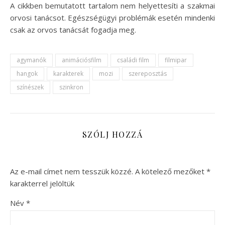
A cikkben bemutatott tartalom nem helyettesíti a szakmai
orvosi tanácsot. Egészségügyi problémák esetén mindenki
csak az orvos tanácsát fogadja meg.
agymanók
animációsfilm
családi film
filmipar
hangok
karakterek
mozi
szereposztás
színészek
szinkron
SZÓLJ HOZZÁ
Az e-mail címet nem tesszük közzé.
A kötelező mezőket
*
karakterrel jelöltük
Név
*