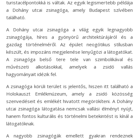
turistacélpontokká is váltak. Az egyik legismertebb példája
a Dohány utcai zsinagóga, amely Budapest szívében
található.
A Dohány utcai zsinagóga a világ egyik legnagyobb
zsinagógája, híres a gyönyörű architektúrájáról és a
gazdag történelméről. Az épület neogótikus stílusban
készült, és impozáns megjelenése lenyűgözi a látogatókat.
A zsinagóga belső tere tele van szimbolikával és
művészeti alkotásokkal, amelyek a zsidó vallás
hagyományait idézik fel.
A zsinagóga körüli terület is jelentős, hiszen itt található a
Holokauszt Emlékmúzeum, amely a zsidó közösség
szenvedéseit és emlékét hivatott megörökíteni. A Dohány
utcai zsinagóga látogatása nemcsak vallási élményt nyújt,
hanem fontos kulturális és történelmi betekintést is kínál a
látogatóknak.
A nagyobb zsinagógák emellett gyakran rendeznek