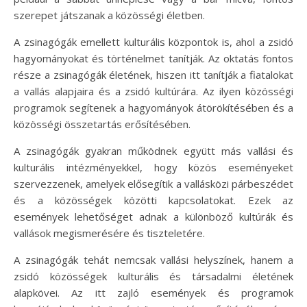
szerepet játszanak a közösségi életben.
A zsinagógák emellett kulturális központok is, ahol a zsidó
hagyományokat és történelmet tanítják. Az oktatás fontos
része a zsinagógák életének, hiszen itt tanítják a fiatalokat
a vallás alapjaira és a zsidó kultúrára. Az ilyen közösségi
programok segítenek a hagyományok átörökítésében és a
közösségi összetartás erősítésében.
A zsinagógák gyakran működnek együtt más vallási és
kulturális intézményekkel, hogy közös eseményeket
szervezzenek, amelyek elősegítik a vallásközi párbeszédet
és a közösségek közötti kapcsolatokat. Ezek az
események lehetőséget adnak a különböző kultúrák és
vallások megismerésére és tiszteletére.
A zsinagógák tehát nemcsak vallási helyszínek, hanem a
zsidó közösségek kulturális és társadalmi életének
alapkövei. Az itt zajló események és programok