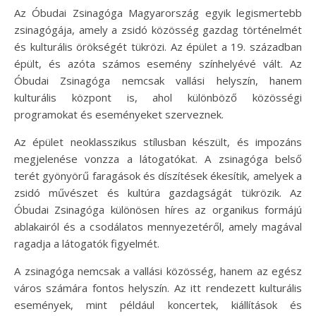
Az Óbudai Zsinagóga Magyarország egyik legismertebb
zsinagógája, amely a zsidó közösség gazdag történelmét
és kulturális örökségét tükrözi. Az épület a 19. században
épült, és azóta számos esemény színhelyévé vált. Az
Óbudai Zsinagóga nemcsak vallási helyszín, hanem
kulturális központ is, ahol különböző közösségi
programokat és eseményeket szerveznek.
Az épület neoklasszikus stílusban készült, és impozáns
megjelenése vonzza a látogatókat. A zsinagóga belső
terét gyönyörű faragások és díszítések ékesítik, amelyek a
zsidó művészet és kultúra gazdagságát tükrözik. Az
Óbudai Zsinagóga különösen híres az organikus formájú
ablakairól és a csodálatos mennyezetéről, amely magával
ragadja a látogatók figyelmét.
A zsinagóga nemcsak a vallási közösség, hanem az egész
város számára fontos helyszín. Az itt rendezett kulturális
események, mint például koncertek, kiállítások és