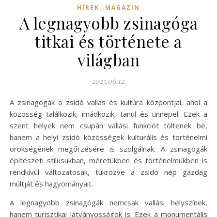
,
HÍREK
MAGAZIN
A legnagyobb zsinagóga
titkai és története a
világban
2025.06.12.
A zsinagógák a zsidó vallás és kultúra központjai, ahol a
közösség találkozik, imádkozik, tanul és ünnepel. Ezek a
szent helyek nem csupán vallási funkciót töltenek be,
hanem a helyi zsidó közösségek kulturális és történelmi
örökségének megőrzésére is szolgálnak. A zsinagógák
építészeti stílusukban, méretükben és történelmükben is
rendkívül változatosak, tükrözve a zsidó nép gazdag
múltját és hagyományait.
A legnagyobb zsinagógák nemcsak vallási helyszínek,
hanem turisztikai látványosságok is. Ezek a monumentális