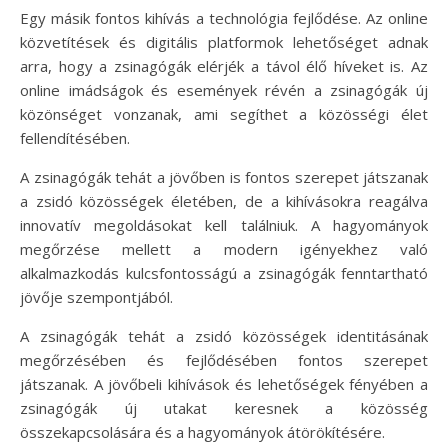
Egy másik fontos kihívás a technológia fejlődése. Az online
közvetítések és digitális platformok lehetőséget adnak
arra, hogy a zsinagógák elérjék a távol élő híveket is. Az
online imádságok és események révén a zsinagógák új
közönséget vonzanak, ami segíthet a közösségi élet
fellendítésében.
A zsinagógák tehát a jövőben is fontos szerepet játszanak
a zsidó közösségek életében, de a kihívásokra reagálva
innovatív megoldásokat kell találniuk. A hagyományok
megőrzése mellett a modern igényekhez való
alkalmazkodás kulcsfontosságú a zsinagógák fenntartható
jövője szempontjából.
A zsinagógák tehát a zsidó közösségek identitásának
megőrzésében és fejlődésében fontos szerepet
játszanak. A jövőbeli kihívások és lehetőségek fényében a
zsinagógák új utakat keresnek a közösség
összekapcsolására és a hagyományok átörökítésére.