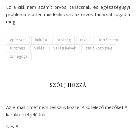
Ez a cikk nem számít orvosi tanácsnak, és egészségügyi
probléma esetén mindenki csak az orvos tanácsát fogadja
meg.
építészet
kultúra
örökség
titkok
történelem
turizmus
vallás
vallási helyek
zsidó közösség
zsinagóga
SZÓLJ HOZZÁ
Az e-mail címet nem tesszük közzé.
A kötelező mezőket
*
karakterrel jelöltük
Név
*