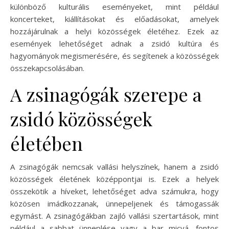
különböző kulturális eseményeket, mint például
koncerteket, kiállításokat és előadásokat, amelyek
hozzájárulnak a helyi közösségek életéhez. Ezek az
események lehetőséget adnak a zsidó kultúra és
hagyományok megismerésére, és segítenek a közösségek
összekapcsolásában.
A zsinagógák szerepe a
zsidó közösségek
életében
A zsinagógák nemcsak vallási helyszínek, hanem a zsidó
közösségek életének középpontjai is. Ezek a helyek
összekötik a híveket, lehetőséget adva számukra, hogy
közösen imádkozzanak, ünnepeljenek és támogassák
egymást. A zsinagógákban zajló vallási szertartások, mint
például a sabbat ünneplése vagy a bar micvá, fontos