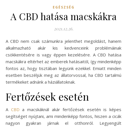
EGÉSZSÉG
A CBD hatása macskákra
2021.12.26.
A CBD nem csak számunkra jelenthet megoldást, hanem
alkalmazható akár kis kedvenceink problémáinak
csökkentésére is vagy éppen kezelésére. A CBD hatása
macskákra eltérhet az emberek hatásaitól, így mindenképp
fontos az, hogy tisztában legyünk ezekkel. Emiatt minden
esetben beszéljük meg az állatorvossal, ha CBD tartalmú
termékeket adnánk a háziállatoknak.
Fertőzések esetén
A
CBD
a macskáknál akár fertőzések esetén is képes
segítséget nyújtani, ami mindenképp fontos, hiszen a cicák
nagyon gyakran járnak el otthonról. Legyengült