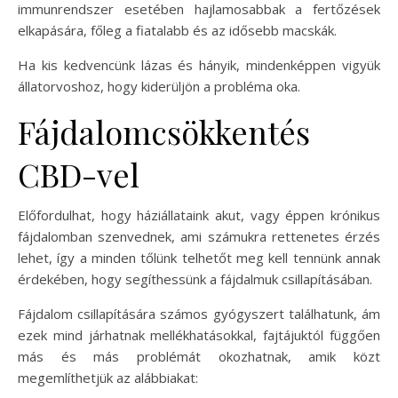
immunrendszer esetében hajlamosabbak a fertőzések
elkapására, főleg a fiatalabb és az idősebb macskák.
Ha kis kedvencünk lázas és hányik, mindenképpen vigyük
állatorvoshoz, hogy kiderüljön a probléma oka.
Fájdalomcsökkentés
CBD-vel
Előfordulhat, hogy háziállataink akut, vagy éppen krónikus
fájdalomban szenvednek, ami számukra rettenetes érzés
lehet, így a minden tőlünk telhetőt meg kell tennünk annak
érdekében, hogy segíthessünk a fájdalmuk csillapításában.
Fájdalom csillapítására számos gyógyszert találhatunk, ám
ezek mind járhatnak mellékhatásokkal, fajtájuktól függően
más és más problémát okozhatnak, amik közt
megemlíthetjük az alábbiakat: