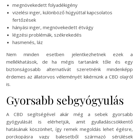
megnövekedett folyadékigény
vizelési inger, különböző húgyúttal kapcsolatos
fertőzések
hányási inger, megnövekedett étvágy
légzési problémák, székrekedés
hasmenés, láz
Nem minden esetben jelentkezhetnek ezek a
mellékhatások, de ha mégis tartanánk tőle és egy
biztonságosabb alternatívát szeretnénk mindenképp
érdemes az állatorvos véleményét kikérnünk a CBD olajról
is.
Gyorsabb sebgyógyulás
A CBD segítségével akár még a sebek gyorsabb
gyógyulását is elérhetjük, amit gyulladáscsökkentő
hatásának köszönhet, így remek megoldás lehet égésre,
porckopásra vagy balesetből származó sérülések