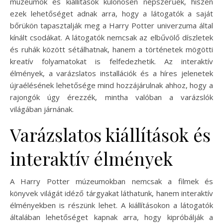
múzeumok és kiállítások különösen népszerűek, hiszen
ezek lehetőséget adnak arra, hogy a látogatók a saját
bőrükön tapasztalják meg a Harry Potter univerzuma által
kínált csodákat. A látogatók nemcsak az elbűvölő díszletek
és ruhák között sétálhatnak, hanem a történetek mögötti
kreatív folyamatokat is felfedezhetik. Az interaktív
élmények, a varázslatos installációk és a híres jelenetek
újraélésének lehetősége mind hozzájárulnak ahhoz, hogy a
rajongók úgy érezzék, mintha valóban a varázslók
világában járnának.
Varázslatos kiállítások és
interaktív élmények
A Harry Potter múzeumokban nemcsak a filmek és
könyvek világát idéző tárgyakat láthatunk, hanem interaktív
élményekben is részünk lehet. A kiállításokon a látogatók
általában lehetőséget kapnak arra, hogy kipróbálják a