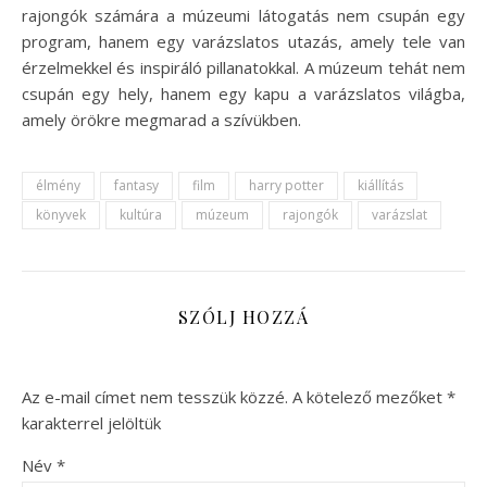
rajongók számára a múzeumi látogatás nem csupán egy
program, hanem egy varázslatos utazás, amely tele van
érzelmekkel és inspiráló pillanatokkal. A múzeum tehát nem
csupán egy hely, hanem egy kapu a varázslatos világba,
amely örökre megmarad a szívükben.
élmény
fantasy
film
harry potter
kiállítás
könyvek
kultúra
múzeum
rajongók
varázslat
SZÓLJ HOZZÁ
Az e-mail címet nem tesszük közzé.
A kötelező mezőket
*
karakterrel jelöltük
Név
*