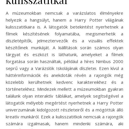
A múzeumokban nemcsak a varázslatos élményekre
helyezik a hangsúlyt, hanem a Harry Potter világának
kulisszatitkaira is. A látogatók betekintést nyerhetnek a
filmek készítésének folyamatába, megismerhetik a
díszletépítők, jelmeztervezők és a vizuális effektek
készítőinek munkáját. A kiállítások során számos olyan
tárgyat és eszközt is láthatunk, amelyeket a filmek
forgatása során használtak, például a híres Nimbus 2000
seprű vagy a Varázslók Iskolájának díszletei. Ezen kívül a
háttérinformációk és anekdoták révén a rajongók még
közelebb kerülhetnek kedvenc karaktereikhez és a
történetekhez. Mindezek mellett a múzeumokban gyakran
találunk olyan interaktív táblákat, amelyek segítségével a
látogatók mélyebb megértést nyerhetnek a Harry Potter
univerzumának kidolgozott részleteiről és a mögöttük álló
kreatív munkáról. Ezek a kulisszatitkok nemcsak a rajongók
számára izgalmasak, hanem mindenki számára, aki