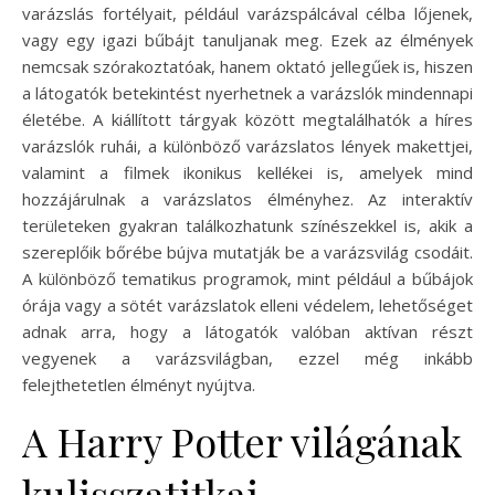
varázslás fortélyait, például varázspálcával célba lőjenek,
vagy egy igazi bűbájt tanuljanak meg. Ezek az élmények
nemcsak szórakoztatóak, hanem oktató jellegűek is, hiszen
a látogatók betekintést nyerhetnek a varázslók mindennapi
életébe. A kiállított tárgyak között megtalálhatók a híres
varázslók ruhái, a különböző varázslatos lények makettjei,
valamint a filmek ikonikus kellékei is, amelyek mind
hozzájárulnak a varázslatos élményhez. Az interaktív
területeken gyakran találkozhatunk színészekkel is, akik a
szereplőik bőrébe bújva mutatják be a varázsvilág csodáit.
A különböző tematikus programok, mint például a bűbájok
órája vagy a sötét varázslatok elleni védelem, lehetőséget
adnak arra, hogy a látogatók valóban aktívan részt
vegyenek a varázsvilágban, ezzel még inkább
felejthetetlen élményt nyújtva.
A Harry Potter világának
kulisszatitkai