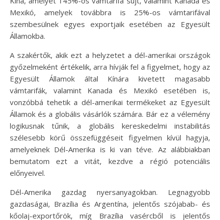
Kína, amelyet 145%-os vámtarifa sújt, valamint Kanada és
Mexikó, amelyek továbbra is 25%-os vámtarifával
szembesülnek egyes exportjaik esetében az Egyesült
Államokba.
A szakértők, akik ezt a helyzetet a dél-amerikai országok
győzelmeként értékelik, arra hívják fel a figyelmet, hogy az
Egyesült Államok által Kínára kivetett magasabb
vámtarifák, valamint Kanada és Mexikó esetében is,
vonzóbbá tehetik a dél-amerikai termékeket az Egyesült
Államok és a globális vásárlók számára. Bár ez a vélemény
logikusnak tűnik, a globális kereskedelmi instabilitás
szélesebb körű összefüggéseit figyelmen kívül hagyja,
amelyeknek Dél-Amerika is ki van téve. Az alábbiakban
bemutatom ezt a vitát, kezdve a régió potenciális
előnyeivel.
Dél-Amerika gazdag nyersanyagokban. Legnagyobb
gazdaságai, Brazília és Argentína, jelentős szójabab- és
kőolaj-exportőrök, míg Brazília vasércből is jelentős