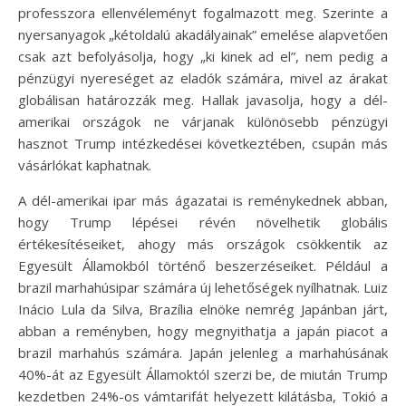
professzora ellenvéleményt fogalmazott meg. Szerinte a
nyersanyagok „kétoldalú akadályainak” emelése alapvetően
csak azt befolyásolja, hogy „ki kinek ad el”, nem pedig a
pénzügyi nyereséget az eladók számára, mivel az árakat
globálisan határozzák meg. Hallak javasolja, hogy a dél-
amerikai országok ne várjanak különösebb pénzügyi
hasznot Trump intézkedései következtében, csupán más
vásárlókat kaphatnak.
A dél-amerikai ipar más ágazatai is reménykednek abban,
hogy Trump lépései révén növelhetik globális
értékesítéseiket, ahogy más országok csökkentik az
Egyesült Államokból történő beszerzéseiket. Például a
brazil marhahúsipar számára új lehetőségek nyílhatnak. Luiz
Inácio Lula da Silva, Brazília elnöke nemrég Japánban járt,
abban a reményben, hogy megnyithatja a japán piacot a
brazil marhahús számára. Japán jelenleg a marhahúsának
40%-át az Egyesült Államoktól szerzi be, de miután Trump
kezdetben 24%-os vámtarifát helyezett kilátásba, Tokió a