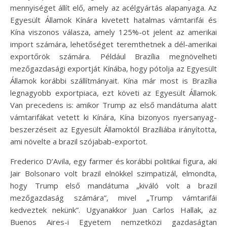
mennyiséget állít elő, amely az acélgyártás alapanyaga. Az
Egyesült Államok Kínára kivetett hatalmas vámtarifái és
Kína viszonos válasza, amely 125%-ot jelent az amerikai
import számára, lehetőséget teremthetnek a dél-amerikai
exportőrök számára. Például Brazília megnövelheti
mezőgazdasági exportját Kínába, hogy pótolja az Egyesült
Államok korábbi szállítmányait. Kína már most is Brazília
legnagyobb exportpiaca, ezt követi az Egyesült Államok.
Van precedens is: amikor Trump az első mandátuma alatt
vámtarifákat vetett ki Kínára, Kína bizonyos nyersanyag-
beszerzéseit az Egyesült Államoktól Brazíliába irányította,
ami növelte a brazil szójabab-exportot.
Frederico D’Avila, egy farmer és korábbi politikai figura, aki
Jair Bolsonaro volt brazil elnökkel szimpatizál, elmondta,
hogy Trump első mandátuma „kiváló volt a brazil
mezőgazdaság számára”, mivel „Trump vámtarifái
kedveztek nekünk”. Ugyanakkor Juan Carlos Hallak, az
Buenos Aires-i Egyetem nemzetközi gazdaságtan