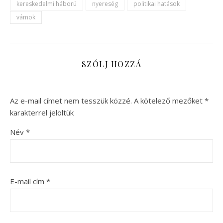
kereskedelmi háború
nyereség
politikai hatások
vámok
SZÓLJ HOZZÁ
Az e-mail címet nem tesszük közzé.
A kötelező mezőket
*
karakterrel jelöltük
Név
*
E-mail cím
*