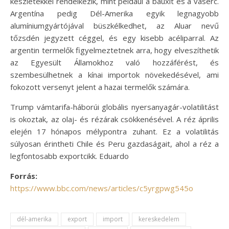
készletekkel rendelkezik, mint például a bauxit és a vasérc.
Argentína pedig Dél-Amerika egyik legnagyobb
alumíniumgyártójával büszkélkedhet, az Aluar nevű
tőzsdén jegyzett céggel, és egy kisebb acéliparral. Az
argentin termelők figyelmeztetnek arra, hogy elveszíthetik
az Egyesült Államokhoz való hozzáférést, és
szembesülhetnek a kínai importok növekedésével, ami
fokozott versenyt jelent a hazai termelők számára.
Trump vámtarifa-háborúi globális nyersanyagár-volatilitást
is okoztak, az olaj- és rézárak csökkenésével. A réz április
elején 17 hónapos mélypontra zuhant. Ez a volatilitás
súlyosan érintheti Chile és Peru gazdaságait, ahol a réz a
legfontosabb exportcikk. Eduardo
Forrás:
https://www.bbc.com/news/articles/c5yrgpwg545o
dél-amerika
export
import
kereskedelem