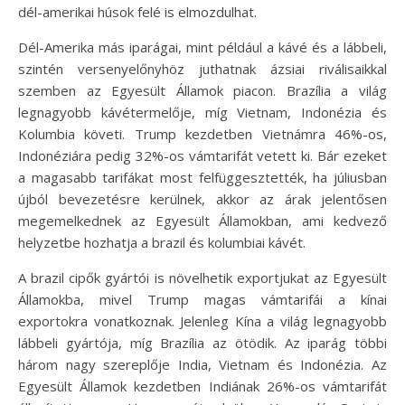
dél-amerikai húsok felé is elmozdulhat.
Dél-Amerika más iparágai, mint például a kávé és a lábbeli,
szintén versenyelőnyhöz juthatnak ázsiai riválisaikkal
szemben az Egyesült Államok piacon. Brazília a világ
legnagyobb kávétermelője, míg Vietnam, Indonézia és
Kolumbia követi. Trump kezdetben Vietnámra 46%-os,
Indonéziára pedig 32%-os vámtarifát vetett ki. Bár ezeket
a magasabb tarifákat most felfüggesztették, ha júliusban
újból bevezetésre kerülnek, akkor az árak jelentősen
megemelkednek az Egyesült Államokban, ami kedvező
helyzetbe hozhatja a brazil és kolumbiai kávét.
A brazil cipők gyártói is növelhetik exportjukat az Egyesült
Államokba, mivel Trump magas vámtarifái a kínai
exportokra vonatkoznak. Jelenleg Kína a világ legnagyobb
lábbeli gyártója, míg Brazília az ötödik. Az iparág többi
három nagy szereplője India, Vietnam és Indonézia. Az
Egyesült Államok kezdetben Indiának 26%-os vámtarifát