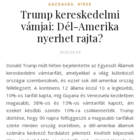
,
GAZDASÁG
HÍREK
Trump kereskedelmi
vámjai: Dél-Amerika
nyerhet rajta?
2025.05.10.
Donald Trump múlt héten bejelentette az Egyesült Államok
kereskedelmi vámtarifáit, amelyekkel a világ különböző
országai szembesülnek, és ezzel sok dél-amerikai ország
fellélegzett. A kontinens 12 állama közül 10 a legkisebb,
10%-os tarifát kapta, míg Guyana és Venezuela kezdetben
magasabb, 38%-os és 15%-os vámtarifát kapott, ám
ezeket később szintén 10%-ra csökkentették. Trump
döntése, hogy 90 napra felfüggeszti a magasabb tarifákat
szinte minden ország esetében, a dél-amerikai államok
számára kedvező fordulatot jelentett. Kivételt képeznek