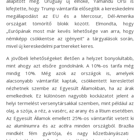
állapított meg. Uruguay új elnöke, Yamandú Orsi is
kifejtette, hogy Trump vámtarifái elősegítik a kereskedelmi
megállapodást az EU és a Mercosur, Dél-Amerika
országait tömörítő blokk között. Elmondta, hogy
„Európának most már kevés lehetősége van arra, hogy
némiképp csökkentse az igényeit” a tárgyalások során,
mivel új kereskedelmi partnereket keres.
A jövőbeli lehetőségeket illetően a helyzet bonyolultabb,
mint ahogy azt elsőre gondolnánk. A 10%-os tarifa még
mindig 10%. Még azok az országok is, amelyek
alacsonyabb vámtarifát kaptak, csökkentett kereslettel
nézhetnek szembe az Egyesült Államokban, ha az árak
emelkednek. Ez különösen nagyobb kockázatot jelent a
helyi termelést versenytársakkal szemben, mint például az
olaj, a szója, a réz, a vasérc, az arany és a lítium esetében.
Az Egyesült Államok emellett 25%-os vámtarifát vetett ki
az alumíniumra és az acélra minden országból. Brazília
mindkét fém gyártója, és nagy kőzetbányászati ​​