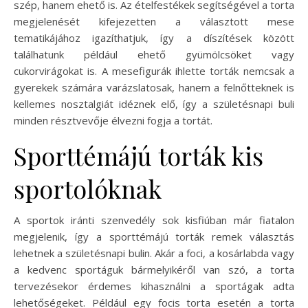
szép, hanem ehető is. Az ételfestékek segítségével a torta
megjelenését kifejezetten a választott mese
tematikájához igazíthatjuk, így a díszítések között
találhatunk például ehető gyümölcsöket vagy
cukorvirágokat is. A mesefigurák ihlette torták nemcsak a
gyerekek számára varázslatosak, hanem a felnőtteknek is
kellemes nosztalgiát idéznek elő, így a születésnapi buli
minden résztvevője élvezni fogja a tortát.
Sporttémájú torták kis
sportolóknak
A sportok iránti szenvedély sok kisfiúban már fiatalon
megjelenik, így a sporttémájú torták remek választás
lehetnek a születésnapi bulin. Akár a foci, a kosárlabda vagy
a kedvenc sportáguk bármelyikéről van szó, a torta
tervezésekor érdemes kihasználni a sportágak adta
lehetőségeket. Például egy focis torta esetén a torta