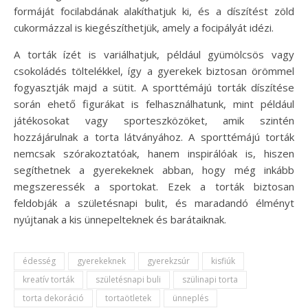
formáját focilabdának alakíthatjuk ki, és a díszítést zöld
cukormázzal is kiegészíthetjük, amely a focipályát idézi.
A torták ízét is variálhatjuk, például gyümölcsös vagy
csokoládés töltelékkel, így a gyerekek biztosan örömmel
fogyasztják majd a sütit. A sporttémájú torták díszítése
során ehető figurákat is felhasználhatunk, mint például
játékosokat vagy sporteszközöket, amik szintén
hozzájárulnak a torta látványához. A sporttémájú torták
nemcsak szórakoztatóak, hanem inspirálóak is, hiszen
segíthetnek a gyerekeknek abban, hogy még inkább
megszeressék a sportokat. Ezek a torták biztosan
feldobják a születésnapi bulit, és maradandó élményt
nyújtanak a kis ünnepelteknek és barátaiknak.
édesség
gyerekeknek
gyerekzsúr
kisfiúk
kreatív torták
születésnapi buli
szülinapi torta
torta dekoráció
tortaötletek
ünneplés