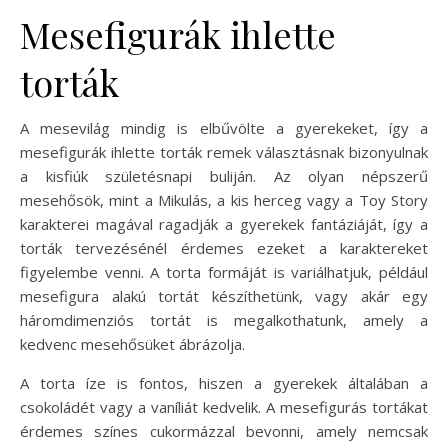
Mesefigurák ihlette
torták
A mesevilág mindig is elbűvölte a gyerekeket, így a
mesefigurák ihlette torták remek választásnak bizonyulnak
a kisfiúk születésnapi buliján. Az olyan népszerű
mesehősök, mint a Mikulás, a kis herceg vagy a Toy Story
karakterei magával ragadják a gyerekek fantáziáját, így a
torták tervezésénél érdemes ezeket a karaktereket
figyelembe venni. A torta formáját is variálhatjuk, például
mesefigura alakú tortát készíthetünk, vagy akár egy
háromdimenziós tortát is megalkothatunk, amely a
kedvenc mesehősüket ábrázolja.
A torta íze is fontos, hiszen a gyerekek általában a
csokoládét vagy a vaníliát kedvelik. A mesefigurás tortákat
érdemes színes cukormázzal bevonni, amely nemcsak