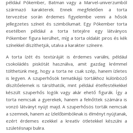
például Pókember, Batman vagy a Marvel-univerzumból
származó karakterek. Ennek megfelelően a torta
tervezése során érdemes figyelembe venni a hősök
jellegzetes színeit és szimbólumait. Egy Pókember torta
esetében például a torta tetejére egy látványos
Pókember figura kerülhet, míg a torta oldalát piros és kék
színekkel díszíthetjük, utalva a karakter színeire.
A torta ízét és textúráját is érdemes variálni, például
csokoládés piskótát használva, amit gazdag krémmel
tölthetünk meg, hogy a torta ne csak szép, hanem ízletes
is legyen. A szuperhősök tematikájú tortákhoz különböző
díszítőelemek is társíthatók, mint például ételfestékekkel
készült szuperhős logók vagy akár ehető figurák. Így a
torta nemcsak a gyerekek, hanem a felnőttek számára is
vonzó látványt nyújt majd. A szuperhősös torták nemcsak
a szemnek, hanem az ízlelőbimbóknak is élményt nyújtanak,
ezért érdemes ezekkel a kreatív ötletekkel készülni a
születésnapi bulira.