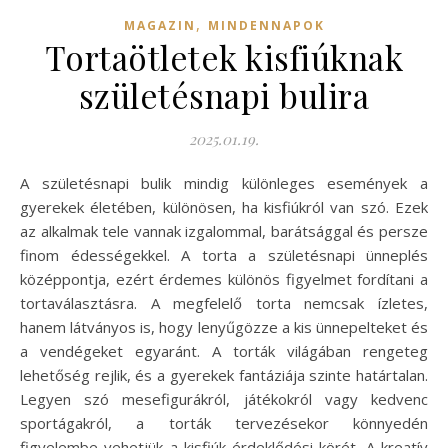
,
MAGAZIN
MINDENNAPOK
Tortaötletek kisfiúknak
születésnapi bulira
2025.01.19.
A születésnapi bulik mindig különleges események a
gyerekek életében, különösen, ha kisfiúkról van szó. Ezek
az alkalmak tele vannak izgalommal, barátsággal és persze
finom édességekkel. A torta a születésnapi ünneplés
középpontja, ezért érdemes különös figyelmet fordítani a
tortaválasztásra. A megfelelő torta nemcsak ízletes,
hanem látványos is, hogy lenyűgözze a kis ünnepelteket és
a vendégeket egyaránt. A torták világában rengeteg
lehetőség rejlik, és a gyerekek fantáziája szinte határtalan.
Legyen szó mesefigurákról, játékokról vagy kedvenc
sportágakról, a torták tervezésekor könnyedén
figyelembe vehetjük a kisfiúk érdeklődési körét. A kreatív