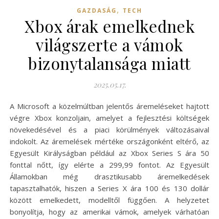
,
GAZDASÁG
TECH
Xbox árak emelkednek
világszerte a vámok
bizonytalansága miatt
2025.05.17.
A Microsoft a közelmúltban jelentős áremeléseket hajtott
végre Xbox konzoljain, amelyet a fejlesztési költségek
növekedésével és a piaci körülmények változásaival
indokolt. Az áremelések mértéke országonként eltérő, az
Egyesült Királyságban például az Xbox Series S ára 50
fonttal nőtt, így elérte a 299,99 fontot. Az Egyesült
Államokban még drasztikusabb áremelkedések
tapasztalhatók, hiszen a Series X ára 100 és 130 dollár
között emelkedett, modelltől függően. A helyzetet
bonyolítja, hogy az amerikai vámok, amelyek várhatóan