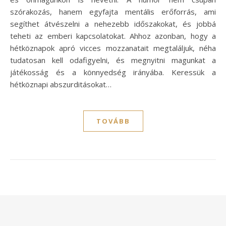
szórakozás, hanem egyfajta mentális erőforrás, ami
segíthet átvészelni a nehezebb időszakokat, és jobbá
teheti az emberi kapcsolatokat. Ahhoz azonban, hogy a
hétköznapok apró vicces mozzanatait megtaláljuk, néha
tudatosan kell odafigyelni, és megnyitni magunkat a
játékosság és a könnyedség irányába. Keressük a
hétköznapi abszurditásokat…
TOVÁBB