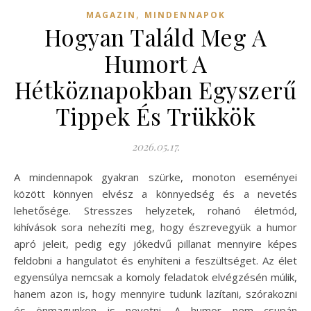
,
MAGAZIN
MINDENNAPOK
Hogyan Találd Meg A
Humort A
Hétköznapokban Egyszerű
Tippek És Trükkök
2026.05.17.
A mindennapok gyakran szürke, monoton eseményei
között könnyen elvész a könnyedség és a nevetés
lehetősége. Stresszes helyzetek, rohanó életmód,
kihívások sora nehezíti meg, hogy észrevegyük a humor
apró jeleit, pedig egy jókedvű pillanat mennyire képes
feldobni a hangulatot és enyhíteni a feszültséget. Az élet
egyensúlya nemcsak a komoly feladatok elvégzésén múlik,
hanem azon is, hogy mennyire tudunk lazítani, szórakozni
és önmagunkon is nevetni. A humor nem csupán