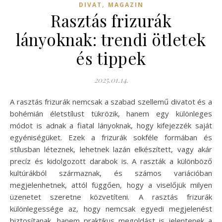
,
DIVAT
MAGAZIN
Rasztás frizurák
lányoknak: trendi ötletek
és tippek
2025.01.14.
A rasztás frizurák nemcsak a szabad szellemű divatot és a
bohémián életstílust tükrözik, hanem egy különleges
módot is adnak a fiatal lányoknak, hogy kifejezzék saját
egyéniségüket. Ezek a frizurák sokféle formában és
stílusban léteznek, lehetnek lazán elkészített, vagy akár
precíz és kidolgozott darabok is. A raszták a különböző
kultúrákból származnak, és számos variációban
megjelenhetnek, attól függően, hogy a viselőjük milyen
üzenetet szeretne közvetíteni. A rasztás frizurák
különlegessége az, hogy nemcsak egyedi megjelenést
biztosítanak, hanem praktikus megoldást is jelentenek a