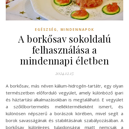
,
EGÉSZSÉG
MINDENNAPOK
A borkősav sokoldalú
felhasználása a
mindennapi életben
2024.12.17.
A borkősav, más néven kálium-hidrogén-tartátr, egy olyan
természetben előforduló vegyület, amely különböző ipari
és háztartási alkalmazásokban is megtalálható. E vegyület
a szőlőbortermelés melléktermékeként ismert, és
különösen népszerű a borászok körében, mivel segít a
borok savasságának és stabilitásának szabályozásában. A
borkősav különleges tulajdonságai miatt nemcsak a