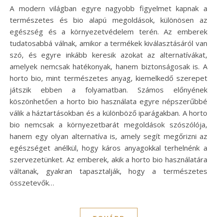
A modern világban egyre nagyobb figyelmet kapnak a
természetes és bio alapú megoldások, különösen az
egészség és a környezetvédelem terén. Az emberek
tudatosabbá válnak, amikor a termékek kiválasztásáról van
szó, és egyre inkább keresik azokat az alternatívákat,
amelyek nemcsak hatékonyak, hanem biztonságosak is. A
horto bio, mint természetes anyag, kiemelkedő szerepet
játszik ebben a folyamatban. Számos előnyének
köszönhetően a horto bio használata egyre népszerűbbé
válik a háztartásokban és a különböző iparágakban. A horto
bio nemcsak a környezetbarát megoldások szószólója,
hanem egy olyan alternatíva is, amely segít megőrizni az
egészséget anélkül, hogy káros anyagokkal terhelnénk a
szervezetünket. Az emberek, akik a horto bio használatára
váltanak, gyakran tapasztalják, hogy a természetes
összetevők…