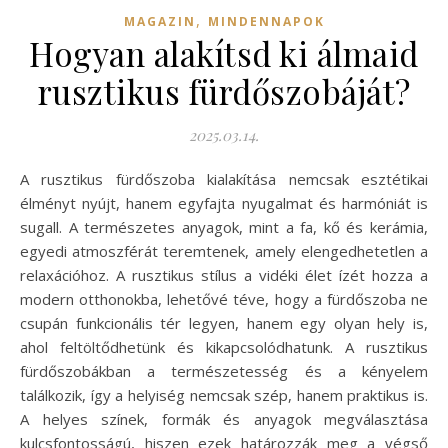
,
MAGAZIN
MINDENNAPOK
Hogyan alakítsd ki álmaid
rusztikus fürdőszobáját?
2025.03.14.
A rusztikus fürdőszoba kialakítása nemcsak esztétikai
élményt nyújt, hanem egyfajta nyugalmat és harmóniát is
sugall. A természetes anyagok, mint a fa, kő és kerámia,
egyedi atmoszférát teremtenek, amely elengedhetetlen a
relaxációhoz. A rusztikus stílus a vidéki élet ízét hozza a
modern otthonokba, lehetővé téve, hogy a fürdőszoba ne
csupán funkcionális tér legyen, hanem egy olyan hely is,
ahol feltöltődhetünk és kikapcsolódhatunk. A rusztikus
fürdőszobákban a természetesség és a kényelem
találkozik, így a helyiség nemcsak szép, hanem praktikus is.
A helyes színek, formák és anyagok megválasztása
kulcsfontosságú, hiszen ezek határozzák meg a végső