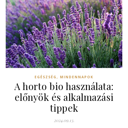
,
EGÉSZSÉG
MINDENNAPOK
A horto bio használata:
előnyök és alkalmazási
tippek
2024.09.13.