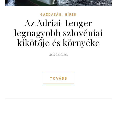
,
GAZDASÁG
HÍREK
Az Adriai-tenger
legnagyobb szlovéniai
kikötője és környéke
2025.06.10.
TOVÁBB