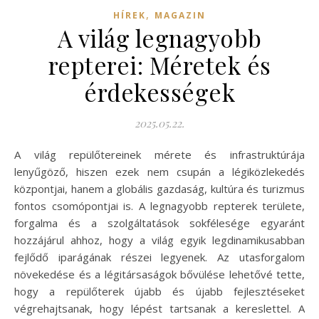
,
HÍREK
MAGAZIN
A világ legnagyobb
repterei: Méretek és
érdekességek
2025.05.22.
A világ repülőtereinek mérete és infrastruktúrája
lenyűgöző, hiszen ezek nem csupán a légiközlekedés
központjai, hanem a globális gazdaság, kultúra és turizmus
fontos csomópontjai is. A legnagyobb repterek területe,
forgalma és a szolgáltatások sokfélesége egyaránt
hozzájárul ahhoz, hogy a világ egyik legdinamikusabban
fejlődő iparágának részei legyenek. Az utasforgalom
növekedése és a légitársaságok bővülése lehetővé tette,
hogy a repülőterek újabb és újabb fejlesztéseket
végrehajtsanak, hogy lépést tartsanak a kereslettel. A